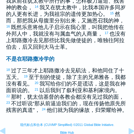
我从前在
犹太
教中所行的事，怎样极力逼迫、残害
神的教会，
我又在
犹太
教中，比我本国许多同岁
14
的人更有长进，为我祖宗的遗传更加热心。
然
15
而，那把我从母腹里分别出来，又施恩召我的神，
既然乐意将他儿子启示在我心里，叫我把他传在
16
外邦人中，我就没有与属血气的人商量，
也没有
17
上
耶路撒冷
去见那些比我先做使徒的，唯独往
阿拉
伯
去，后又回到
大马士革
。
不是在耶路撒冷学的
过了三年才上
耶路撒冷
去见
矶法
，和他同住了十
18
五天。
至于别的使徒，除了主的兄弟
雅各
，我都
19
没有看见。
我写给你们的不是谎话，这是我在神
20
面前说的。
以后我到了
叙利亚
和
基利家
境内。
21
那时，
犹太
信基督的各教会都没有见过我的面，
22
不过听说“那从前逼迫我们的，现在传扬他原先所
23
残害的真道”，
他们就为我的缘故，归荣耀给神。
24
现代标点和合本 (CUVMP Simplified) ©2011 Global Bible Initiative.
Bible Hub