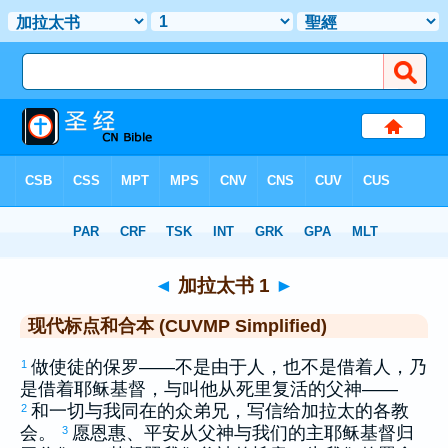
圣经
>
CUVMPS
> 加拉太书 1
◄
加拉太书 1
►
现代标点和合本 (CUVMP Simplified)
做使徒的
保罗
——不是由于人，也不是借着人，乃
1
是借着耶稣基督，与叫他从死里复活的父神——
和一切与我同在的众弟兄，写信给
加拉太
的各教
2
会。
愿恩惠、平安从父神与我们的主耶稣基督归
3