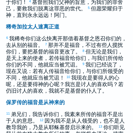
于你们！
基督照我们父神的旨意，为我们的罪舍
4
己，要救我们脱离这罪恶的世代。
但愿荣耀归于
5
神，直到永永远远！阿门。
稀奇加拉太人速离正道
我稀奇你们这么快离开那借着基督之恩召你们的，
6
去从别的福音。
那并不是福音，不过有些人搅扰
7
你们，要把基督的福音更改了。
但无论是我们，
8
是天上来的使者，若传福音给你们，与我们所传给
你们的不同，他就应当被咒诅。
我们已经说了，
9
现在又说：若有人传福音给你们，与你们所领受的
不同，他就应当被咒诅！
我现在是要得人的心
10
呢，还是要得神的心呢？我岂是讨人的喜欢吗？若
仍旧讨人的喜欢，我就不是基督的仆人了。
保罗传的福音是从神来的
弟兄们，我告诉你们，我素来所传的福音不是出
11
于人的意思。
因为我不是从人领受的，也不是人
12
教导我的，乃是从耶稣基督启示来的。
你们听见
13