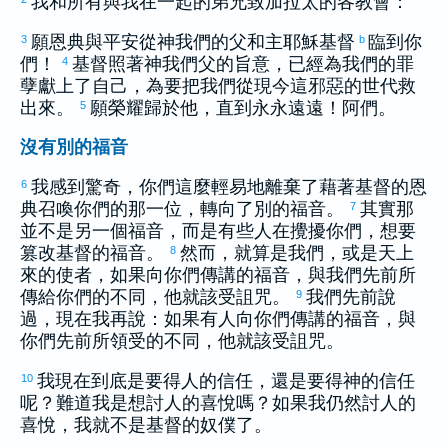
我和所有與我在一起的弟兄致
加拉太
的各教會：
願恩典與平安從神我們的父和主耶穌基督
臨到你
3
b
們！
基督照著神我們父的旨意，已經為我們的罪
4
孽獻上了自己，為要把我們從現今這邪惡的世代救
出來。
願榮耀歸於他，直到永永遠遠！阿們。
5
沒有別的福音
我感到驚奇，你們這麼輕易地離棄了藉著基督的恩
6
典召喚你們的那一位，轉向了別的福音。
其實那
7
並不是另一個福音，而是有些人在攪擾你們，想要
篡改基督的福音。
然而，就算是我們，或是天上
8
來的使者，如果向你們傳講的福音，與我們先前所
傳給你們的不同，他就該受詛咒。
我們先前說
9
過，現在我再說：如果有人向你們傳講的福音，與
你們先前所領受的不同，他就該受詛咒。
我現在到底是要得人的信任，還是要得神的信任
10
呢？難道我是想討人的喜悅嗎？如果我仍然討人的
喜悅，我就不是基督的奴僕了。