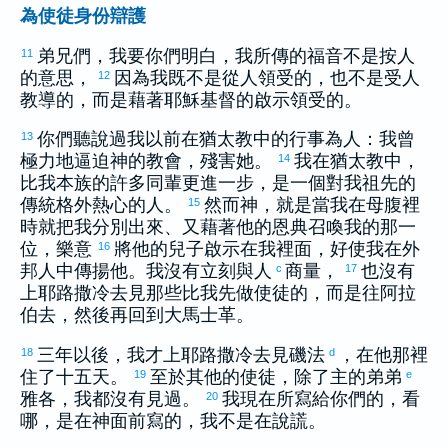
為使徒身份辯護
弟兄們，我要你們明白，我所傳的福音不是按人
11
的意思，
因為我既不是從人領受的，也不是受人
12
教導的，而是藉著耶穌基督的啟示領受的。
你們聽說過我以前在
猶太
教中的行事為人：我曾
13
極力地逼迫神的教會，殘害她。
我在
猶太
教中，
14
比我本族的許多同輩更進一步，是一個對我祖先的
傳統格外熱心的人。
然而神，就是當我在母腹裡
15
時就把我分別出來、又藉著他的恩典召喚我的那一
位，樂意
將他的兒子啟示在我裡面，好使我在外
16
邦人中傳揚他。我沒有立刻與人
商量，
也沒有
c
17
上
耶路撒冷
去見那些比我先做使徒的，而是往
阿拉
伯
去，然後再回到
大馬士革
。
三年以後，我才上
耶路撒冷
去見
磯法
，在他那裡
18
d
住了十五天。
至於其他的使徒，除了主的弟弟
19
e
雅各
，我都沒有見過。
我現在所寫給你們的，看
20
哪，是在神面前寫的，我不是在說謊。