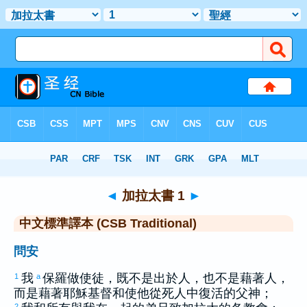
聖經
>
CSBT
> 加拉太書 1
◄
加拉太書 1
►
中文標準譯本 (CSB Traditional)
問安
我
保羅
做使徒，既不是出於人，也不是藉著人，
1
a
而是藉著耶穌基督和使他從死人中復活的父神；
2