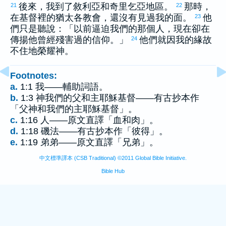
後來，我到了
敘利亞
和
奇里乞亞
地區。
那時，
21
22
在基督裡的
猶太
各教會，還沒有見過我的面。
他
23
們只是聽說：「以前逼迫我們的那個人，現在卻在
傳揚他曾經殘害過的信仰。」
他們就因我的緣故
24
不住地榮耀神。
Footnotes:
a.
1:1 我——輔助詞語。
b.
1:3 神我們的父和主耶穌基督——有古抄本作
「父神和我們的主耶穌基督」。
c.
1:16 人——原文直譯「血和肉」。
d.
1:18 磯法——有古抄本作「彼得」。
e.
1:19 弟弟——原文直譯「兄弟」。
中文標準譯本 (CSB Traditional) ©2011 Global Bible Initiative.
Bible Hub