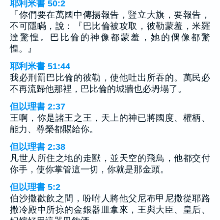
耶利米書 50:2
「你們要在萬國中傳揚報告，豎立大旗，要報告，
不可隱瞞，說：『巴比倫被攻取，彼勒蒙羞，米羅
達驚惶。巴比倫的神像都蒙羞，她的偶像都驚
惶。』
耶利米書 51:44
我必刑罰巴比倫的彼勒，使他吐出所吞的。萬民必
不再流歸他那裡，巴比倫的城牆也必坍塌了。
但以理書 2:37
王啊，你是諸王之王，天上的神已將國度、權柄、
能力、尊榮都賜給你。
但以理書 2:38
凡世人所住之地的走獸，並天空的飛鳥，他都交付
你手，使你掌管這一切，你就是那金頭。
但以理書 5:2
伯沙撒歡飲之間，吩咐人將他父尼布甲尼撒從耶路
撒冷殿中所掠的金銀器皿拿來，王與大臣、皇后、