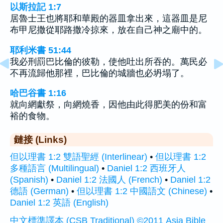
以斯拉記 1:7
居魯士王也將耶和華殿的器皿拿出來，這器皿是尼
布甲尼撒從耶路撒冷掠來，放在自己神之廟中的。
耶利米書 51:44
我必刑罰巴比倫的彼勒，使他吐出所吞的。萬民必
不再流歸他那裡，巴比倫的城牆也必坍塌了。
哈巴谷書 1:16
就向網獻祭，向網燒香，因他由此得肥美的份和富
裕的食物。
鏈接 (Links)
但以理書 1:2 雙語聖經 (Interlinear)
•
但以理書 1:2
多種語言 (Multilingual)
•
Daniel 1:2 西班牙人
(Spanish)
•
Daniel 1:2 法國人 (French)
•
Daniel 1:2
德語 (German)
•
但以理書 1:2 中國語文 (Chinese)
•
Daniel 1:2 英語 (English)
中文標準譯本 (CSB Traditional) ©2011 Asia Bible