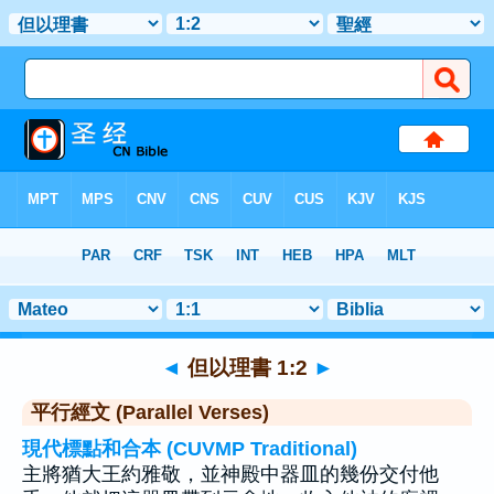
聖經
>
但以理書
>
章 1
> 聖經金句 2
◄
但以理書 1:2
►
平行經文 (Parallel Verses)
現代標點和合本 (CUVMP Traditional)
主將猶大王約雅敬，並神殿中器皿的幾份交付他