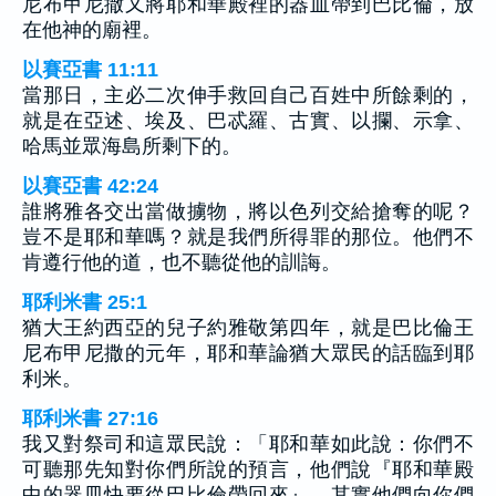
尼布甲尼撒又將耶和華殿裡的器皿帶到巴比倫，放
在他神的廟裡。
以賽亞書 11:11
當那日，主必二次伸手救回自己百姓中所餘剩的，
就是在亞述、埃及、巴忒羅、古實、以攔、示拿、
哈馬並眾海島所剩下的。
以賽亞書 42:24
誰將雅各交出當做擄物，將以色列交給搶奪的呢？
豈不是耶和華嗎？就是我們所得罪的那位。他們不
肯遵行他的道，也不聽從他的訓誨。
耶利米書 25:1
猶大王約西亞的兒子約雅敬第四年，就是巴比倫王
尼布甲尼撒的元年，耶和華論猶大眾民的話臨到耶
利米。
耶利米書 27:16
我又對祭司和這眾民說：「耶和華如此說：你們不
可聽那先知對你們所說的預言，他們說『耶和華殿
中的器皿快要從巴比倫帶回來』，其實他們向你們