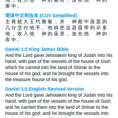
地 ， 收 入 他 神 的 廟 裡 ， 放 在 他 神 的
庫 中 。
简体中文和合本 (CUV Simplified)
主 将 犹 大 王 约 雅 敬 ， 并 神 殿 中 器 皿 的
几 分 交 付 他 手 。 他 就 把 这 器 皿 带 到 示 拿
地 ， 收 入 他 神 的 庙 里 ， 放 在 他 神 的
库 中 。
Daniel 1:2 King James Bible
And the Lord gave Jehoiakim king of Judah into his
hand, with part of the vessels of the house of God:
which he carried into the land of Shinar to the
house of his god; and he brought the vessels into
the treasure house of his god.
Daniel 1:2 English Revised Version
And the Lord gave Jehoiakim king of Judah into his
hand, with part of the vessels of the house of God;
and he carried them into the land of Shinar to the
house of his god: and he brought the vessels into