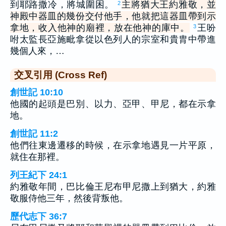
到耶路撒冷，將城圍困。
主將猶大王約雅敬，並
2
神殿中器皿的幾份交付他手，他就把這器皿帶到示
拿地，收入他神的廟裡，放在他神的庫中。
王吩
3
咐太監長亞施毗拿從以色列人的宗室和貴胄中帶進
幾個人來，…
交叉引用 (Cross Ref)
創世記 10:10
他國的起頭是巴別、以力、亞甲、甲尼，都在示拿
地。
創世記 11:2
他們往東邊遷移的時候，在示拿地遇見一片平原，
就住在那裡。
列王紀下 24:1
約雅敬年間，巴比倫王尼布甲尼撒上到猶大，約雅
敬服侍他三年，然後背叛他。
歷代志下 36:7