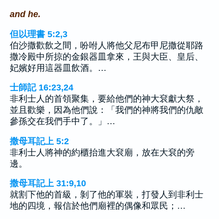
and he.
但以理書 5:2,3
伯沙撒歡飲之間，吩咐人將他父尼布甲尼撒從耶路
撒冷殿中所掠的金銀器皿拿來，王與大臣、皇后、
妃嬪好用這器皿飲酒。…
士師記 16:23,24
非利士人的首領聚集，要給他們的神大袞獻大祭，
並且歡樂，因為他們說：「我們的神將我們的仇敵
參孫交在我們手中了。」…
撒母耳記上 5:2
非利士人將神的約櫃抬進大袞廟，放在大袞的旁
邊。
撒母耳記上 31:9,10
就割下他的首級，剝了他的軍裝，打發人到非利士
地的四境，報信於他們廟裡的偶像和眾民；…