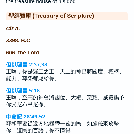
the treasure house of his god.
聖經寶庫 (Treasury of Scripture)
Cir A.
3398. B.C.
606. the Lord.
但以理書 2:37,38
王啊，你是諸王之王，天上的神已將國度、權柄、
能力、尊榮都賜給你。…
但以理書 5:18
王啊，至高的神曾將國位、大權、榮耀、威嚴賜予
你父尼布甲尼撒。
申命記 28:49-52
耶和華要從遠方地極帶一國的民，如鷹飛來攻擊
你。這民的言語，你不懂得。…