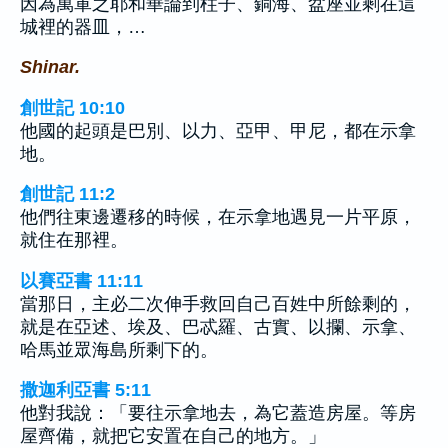
因為萬軍之耶和華論到柱子、銅海、盆座並剩在這
城裡的器皿，…
Shinar.
創世記 10:10
他國的起頭是巴別、以力、亞甲、甲尼，都在示拿
地。
創世記 11:2
他們往東邊遷移的時候，在示拿地遇見一片平原，
就住在那裡。
以賽亞書 11:11
當那日，主必二次伸手救回自己百姓中所餘剩的，
就是在亞述、埃及、巴忒羅、古實、以攔、示拿、
哈馬並眾海島所剩下的。
撒迦利亞書 5:11
他對我說：「要往示拿地去，為它蓋造房屋。等房
屋齊備，就把它安置在自己的地方。」