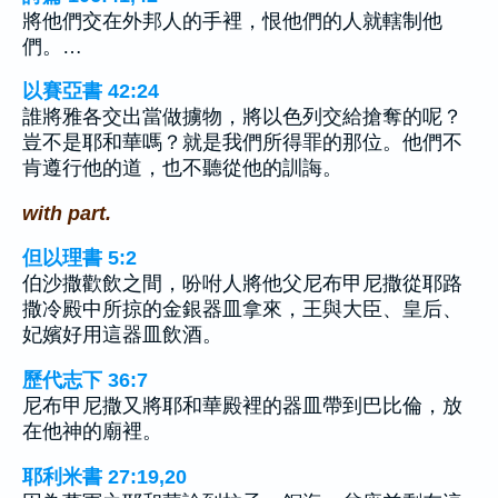
將他們交在外邦人的手裡，恨他們的人就轄制他
們。…
以賽亞書 42:24
誰將雅各交出當做擄物，將以色列交給搶奪的呢？
豈不是耶和華嗎？就是我們所得罪的那位。他們不
肯遵行他的道，也不聽從他的訓誨。
with part.
但以理書 5:2
伯沙撒歡飲之間，吩咐人將他父尼布甲尼撒從耶路
撒冷殿中所掠的金銀器皿拿來，王與大臣、皇后、
妃嬪好用這器皿飲酒。
歷代志下 36:7
尼布甲尼撒又將耶和華殿裡的器皿帶到巴比倫，放
在他神的廟裡。
耶利米書 27:19,20