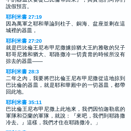
說假預言。
耶利米書 27:19
因為萬軍之耶和華論到柱子、銅海、盆座並剩在這
城裡的器皿，
耶利米書 27:20
就是巴比倫王尼布甲尼撒擄掠猶大王約雅敬的兒子
耶哥尼雅和猶大、耶路撒冷一切貴胄的時候所沒有
掠去的器皿——
耶利米書 28:3
二年之內，我要將巴比倫王尼布甲尼撒從這地掠到
巴比倫的器皿，就是耶和華殿中的一切器皿，都帶
回此地。
耶利米書 35:11
巴比倫王尼布甲尼撒上此地來，我們因怕迦勒底的
軍隊和亞蘭的軍隊，就說：『來吧，我們到耶路撒
冷去。』這樣，我們才住在耶路撒冷。」