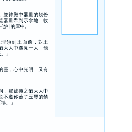
，並神殿中器皿的幾份
這器皿帶到示拿地，收
在他神的庫中。
以理領到王面前，對王
猶大人中遇見一人，他
王。」
的靈，心中光明，又有
。
啊，那被擄之猶大人中
也不遵你蓋了玉璽的禁
祈禱。」