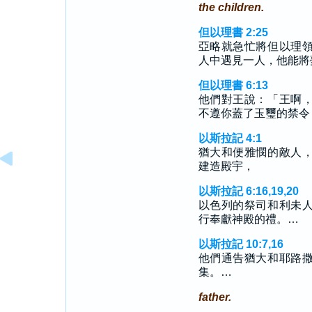
the children.
但以理書 2:25
亞略就急忙將但以理
人中遇見一人，他能將
但以理書 6:13
他們對王說：「王啊
不遵你蓋了玉璽的禁令
以斯拉記 4:1
猶大和便雅憫的敵人
建造殿宇，
以斯拉記 6:16,19,20
以色列的祭司和利未
行奉獻神殿的禮。…
以斯拉記 10:7,16
他們通告猶大和耶路
集。…
father.