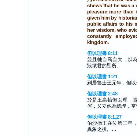
shews that he was a 
pleasure more than b
given him by historia
public affairs to his 
her wisdom, who evid
constantly employ
kingdom.
但以理書 8:11
並且牠自高自大，以
毀壞君的聖所。
但以理書 1:21
到居魯士王元年，但以
但以理書 2:48
於是王高抬但以理，
省，又立他為總理，掌
但以理書 8:1,27
伯沙撒王在位第三年
異象之後。…