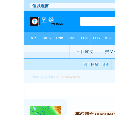
聖經
>
但以理書
>
章 5
> 聖經金句 13
平行經文 (Parallel 