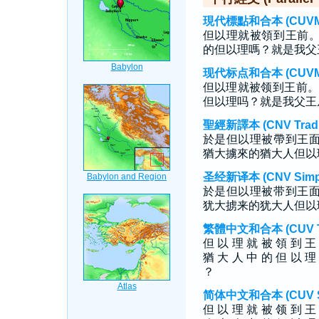
現代標點和合本 (CUVMP T
但以理就被領到王前
的但以理嗎？就是我父
现代标点和合本 (CUVMP S
但以理就被领到王前。
但以理吗？就是我父王
聖經新譯本 (CNV Tradit
於是但以理被帶到王
猶大擄來的猶大人但以
圣经新译本 (CNV Simpli
於是但以理被带到王
犹大掳来的犹大人但以
繁體中文和合本 (CUV Tra
但 以 理 就 被 領 到 王
猶 大 人 中 的 但 以 理
？
简体中文和合本 (CUV Sim
但 以 理 就 被 领 到 王