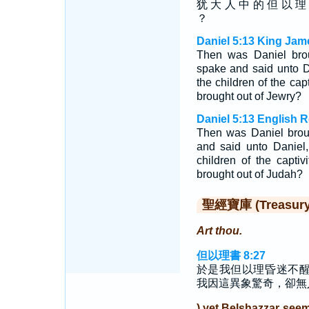
犹 大 人 中 的 但 以 理
？
Daniel 5:13 King Jam
Then was Daniel brou
spake and said unto 
the children of the cap
brought out of Jewry?
Daniel 5:13 English 
Then was Daniel broug
and said unto Daniel,
children of the capti
brought out of Judah?
聖經寶庫 (Treasury o
Art thou.
但以理書 8:27
於是我但以理昏迷不
我因這異象驚奇，卻無
) yet Belshazzar see