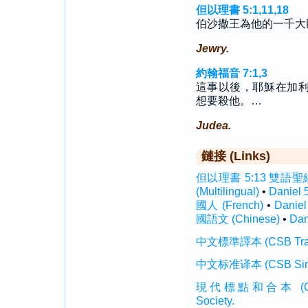
但以理書 5:1,11,18
伯沙撒王為他的一千大
Jewry.
約翰福音 7:1,3
這事以後，耶穌在加
想要殺他。…
Judea.
鏈接 (Links)
但以理書 5:13 雙語聖經 (I
(Multilingual)
•
Daniel
國人 (French)
•
Danie
國語文 (Chinese)
•
Dan
中文標準譯本 (CSB Traditi
中文标准译本 (CSB Simplif
現代標點和合本 (CUVMP T
Society.