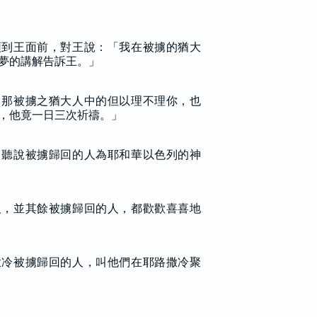
領到王面前，對王說：「我在被擄的猶大
夢的講解告訴王。」
，那被擄之猶大人中的但以理不理你，也
，他竟一日三次祈禱。」
，聽說被擄歸回的人為耶和華以色列的神
人，並其餘被擄歸回的人，都歡歡喜喜地
撒冷被擄歸回的人，叫他們在耶路撒冷聚