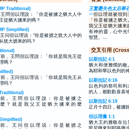
raditional)
王驚憂失色太后舉
。王問但以理說：「你是被擄之猶大人中
但以理就被領到
13
王從猶大擄來的嗎？
「你是被擄之猶大
我父王從猶大擄來
implified)
有神的靈，心中光
王问但以理说：“你是被掳之犹大人中的
智慧。…
从犹大掳来的吗？
交叉引用 (Cross 
ional)
面前，王問但以理說：「你就是我先王從
以斯拉記 4:1
理嗎？
猶大和便雅憫的敵
為耶和華以色列的
fied)
面前，王问但以理说：「你就是我先王从
以斯拉記 6:16
理吗？
以色列的祭司和利
的人，都歡歡喜喜
ditional)
 前 。 王 問 但 以 理 說 ： 你 是 被 擄 之
以斯拉記 6:19
 麼 ？ 就 是 我 父 王 從 猶 大 擄 來 的 麼
正月十四日，被擄
但以理書 1:1
plified)
猶大王約雅敬在位
 前 。 王 问 但 以 理 说 ： 你 是 被 掳 之
甲尼撒來到耶路撒