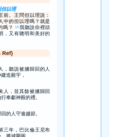
召但以理
王前。王問但以理說：
人中的但以理嗎？就是
的嗎？
我聽說你裡頭
14
明，又有聰明和美好的
Ref)
人，聽說被擄歸回的人
神建造殿宇，
未人，並其餘被擄歸回
地行奉獻神殿的禮。
歸回的人守逾越節。
第三年，巴比倫王尼布
冷，將城圍困。