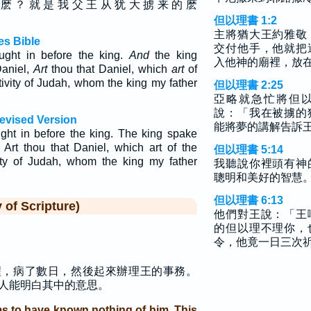
 麽 ？ 就 是 我 父 王 从 犹 大 掳 来 的 麽
但以理書 1:2
主將猶大王約雅敬
es Bible
交付他手，他就把
ght in before the king.
And
the king
入他神的廟裡，放
Daniel,
Art
thou that Daniel, which
art
of
tivity of Judah, whom the king my father
但以理書 2:25
亞略就急忙將但
說：「我在被擄的
Revised Version
能將夢的講解告訴
ht in before the king. The king spake
 Art thou that Daniel, which art of the
但以理書 5:14
vity of Judah, whom the king my father
我聽說你裡頭有神
聰明和美好的智慧
但以理書 6:13
f Scripture)
他們對王說：「王
的但以理不理你，
令，他竟一日三次
醒，病了數日，然後起來辦理王的事務。
人能明白其中的意思。
ms to have known nothing of him. This