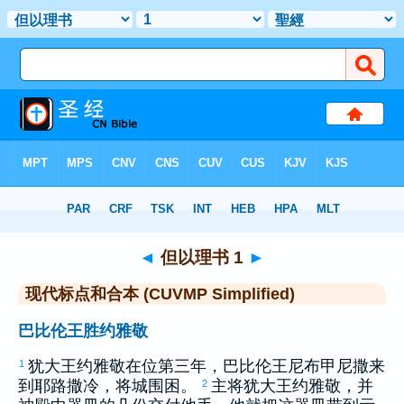
圣经
>
CUVMPS
> 但以理书 1
◄
但以理书 1
►
现代标点和合本 (CUVMP Simplified)
巴比伦王胜约雅敬
犹大
王
约雅敬
在位第三年，
巴比伦
王
尼布甲尼撒
来
1
到
耶路撒冷
，将城围困。
主将
犹大
王
约雅敬
，并
2