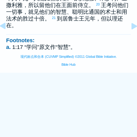
撒利雅
，所以留他们在王面前侍立。
王考问他们
20
一切事，就见他们的智慧、聪明比通国的术士和用
法术的胜过十倍。
到
居鲁士
王元年，
但以理
还
21
在。
Footnotes:
a.
1:17 “学问”原文作“智慧”。
现代标点和合本 (CUVMP Simplified) ©2011 Global Bible Initiative.
Bible Hub