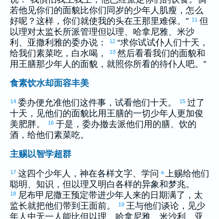
若他见你们的面貌比你们同岁的少年人肌瘦，怎么
好呢？这样，你们就使我的头在王那里难保。”
但
11
以理
对太监长所派管理
但以理
、
哈拿尼雅
、
米沙
利
、
亚撒利雅
的委办说：
“求你试试仆人们十天，
12
给我们素菜吃，白水喝，
然后看看我们的面貌和
13
用王膳那少年人的面貌，就照你所看的待仆人吧。”
食素饮水却面容丰美
委办便允准他们这件事，试看他们十天。
过了
14
15
十天，见他们的面貌比用王膳的一切少年人更加俊
美肥胖。
于是，委办撤去派他们用的膳、饮的
16
酒，给他们素菜吃。
主赐以智学超群
这四个少年人，神在各样文字、学问
上赐给他们
17
a
聪明、知识，
但以理
又明白各样的异象和梦兆。
尼布甲尼撒
王预定带进少年人来的日期满了，太
18
监长就把他们带到王面前。
王与他们谈论，见少
19
年人中无一人能比
但以理
、
哈拿尼雅
、
米沙利
、
亚