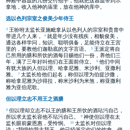
神殿中器皿的几份交付他手，他就把这器皿带到
示
拿
地，收入他神的庙里，放在他神的库中。
选以色列宗室之俊美少年侍王
王吩咐太监长
亚施毗拿
从
以色列
人的宗室和贵胄中
3
带进几个人来，
就是年少没有残疾，相貌俊美，
4
通达各样学问，知识、聪明俱备，足能侍立在王宫
里的，要教他们
迦勒底
的文字言语。
王派定将自
5
己所用的膳和所饮的酒每日赐他们一份，养他们三
年，满了三年好叫他们在王面前侍立。
他们中间
6
有
犹大
族的人
但以理
、
哈拿尼雅
、
米沙利
、
亚撒利
雅
。
太监长给他们起名，称
但以理
为
伯提沙撒
，
7
称
哈拿尼雅
为
沙得拉
，称
米沙利
为
米煞
，称
亚撒利
雅
为
亚伯尼歌
。
但以理立志不用王之酒膳
但以理
却立志不以王的膳和王所饮的酒玷污自己，
8
所以求太监长容他不玷污自己。
神使
但以理
在太
9
监长眼前蒙恩惠，受怜悯。
太监长对
但以理
10
说：“我惧怕我主我王，他已经派定你们的饮食。倘