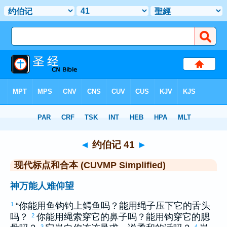
圣经
>
CUVMPS
> 约伯记 41
◄
约伯记 41
►
现代标点和合本 (CUVMP Simplified)
神万能人难仰望
“你能用鱼钩钓上鳄鱼吗？能用绳子压下它的舌头
1
吗？
你能用绳索穿它的鼻子吗？能用钩穿它的腮
2
3
4