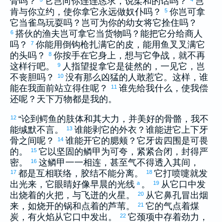
骨吗？
它岂向你连连恳求，说柔和的话吗？
岂
肯与你立约，使你拿它永远做奴仆吗？
你岂可拿
5
它当雀鸟玩耍吗？岂可为你的幼女将它拴住吗？
搭伙的渔夫岂可拿它当货物吗？能把它分给商人
6
吗？
你能用倒钩枪扎满它的皮，能用鱼叉叉满它
7
的头吗？
你按手在它身上，想与它争战，就不再
8
这样行吧。
人指望捉拿它是徒然的，一见它，岂
9
不丧胆吗？
没有那么凶猛的人敢惹它。这样，谁
10
能在我面前站立得住呢？
谁先给我什么，使我偿
11
还呢？天下万物都是我的。
“论到鳄鱼的肢体和其大力，并美好的骨骼，我不
12
能缄默不言。
谁能剥它的外衣？谁能进它上下牙
13
骨之间呢？
谁能开它的腮颊？它牙齿四围是可畏
14
的。
它以坚固的鳞甲为可夸，紧紧合闭，封得严
15
密。
这鳞甲一一相连，甚至气不得透入其间，
16
都是互相联络，胶结不能分离。
它打喷嚏就发
17
18
出光来，它眼睛好像早晨的光线
。
从它口中发
a
19
出烧着的火把，与飞迸的火星。
从它鼻孔冒出烟
20
来，如烧开的锅和点着的芦苇。
它的气点着煤
21
炭，有火焰从它口中发出。
它颈项中存着劲力，
22