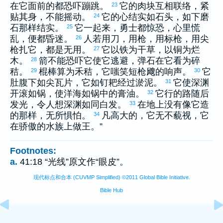
在它面前的都恐吓蹦跳。
它的肉块互相联络，紧
23
贴其身，不能摇动。
它的心结实如石头，如下磨
24
石那样结实。
它一起来，勇士都惊恐，心里慌
25
乱，便都昏迷。
人若用刀，用枪，用标枪，用尖
26
枪扎它，都是无用。
它以铁为干草，以铜为烂
27
木。
箭不能恐吓它使它逃避，弹石在它看为碎
28
秸。
棍棒算为禾秸，它嗤笑短枪飕的响声。
它
29
30
肚腹下如尖瓦片，它如钉耙经过淤泥。
它使深渊
31
开滚如锅，使洋海如锅中的膏油。
它行的路随后
32
发光，令人想深渊如同白发。
在地上没有像它造
33
的那样，无所惧怕。
凡高大的，它无不藐视，它
34
在骄傲的水族上做王。”
Footnotes:
a.
41:18 “光线”原文作“眼皮”。
现代标点和合本 (CUVMP Simplified) ©2011 Global Bible Initiative.
Bible Hub