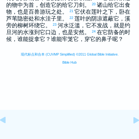
的物中为首，创造它的给它刀剑。
诸山给它出食
20
物，也是百兽游玩之处。
它伏在莲叶之下，卧在
21
芦苇隐密处和水洼子里。
莲叶的阴凉遮蔽它，溪
22
旁的柳树环绕它。
河水泛滥，它不发战，就是
约
23
旦
河的水涨到它口边，也是安然。
在它防备的时
24
候，谁能捉拿它？谁能牢笼它，穿它的鼻子呢？
现代标点和合本 (CUVMP Simplified) ©2011 Global Bible Initiative.
Bible Hub