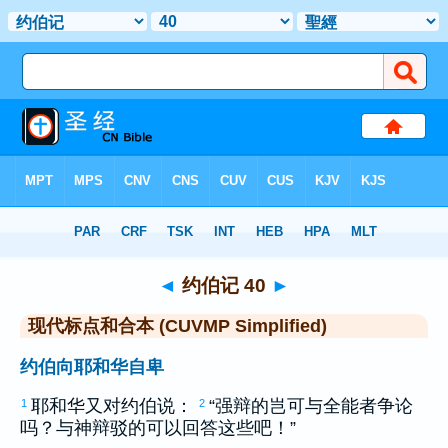
圣经
>
CUVMPS
> 约伯记 40
◄
约伯记 40
►
现代标点和合本 (CUVMP Simplified)
约伯向耶和华自卑
耶和华又对
约伯
说：
“强辩的岂可与全能者争论
1
2
吗？与神辩驳的可以回答这些吧！”