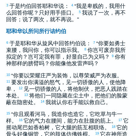
于是
约伯
回答耶和华说：
“我是卑贱的，我用什
3
4
么回答你呢？只好用手捂口。
我说了一次，再不
5
回答；说了两次，就不再说。”
耶和华以所问所行诘约伯
于是耶和华从旋风中回答
约伯
说：
“你要如勇士
6
7
束腰，我问你，你可以指示我。
你岂可废弃我所
8
拟定的？岂可定我有罪，好显自己为义吗？
你有
9
神那样的膀臂吗？你能像他发雷声吗？
“你要以荣耀庄严为装饰，以尊荣威严为衣服。
10
要发出你满溢的怒气，见一切骄傲的人，使他降
11
卑，
见一切骄傲的人，将他制伏，把恶人践踏在
12
本处。
将他们一同隐藏在尘土中，把他们的脸蒙
13
蔽在隐密处。
我就认你右手能以救自己。
14
“你且观看河马，我造你也造它，它吃草与牛一
15
样。
它的气力在腰间，能力在肚腹的筋上。
它
16
17
摇动尾巴如香柏树，它大腿的筋互相联络。
它的
18
骨头好像铜管，它的肢体仿佛铁棍。
它在神所造
19