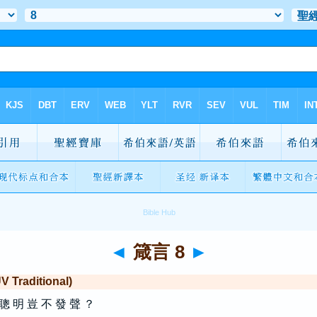
◄
箴言 8
►
raditional)
 聰 明 豈 不 發 聲 ？