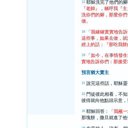
耶穌洗完了他們的腳
12
『
老師
』
，
稱呼
我
『
主
洗
你們
的
腳
，
那麼
你們
做
。
「
我
確確實實
地
告訴
16
這些
事
，
如果
去
做
，
就
經
上
的
話
：
『
那
吃
我
餅
「
如今
，
在
事情
發生
19
實
地
告訴
你們
：
那
接受
預言猶大賣主
說完這些話，耶穌靈
21
門徒彼此相看，不知
22
彼得
就向他點頭示意，
耶穌回答：
「
我
蘸
一
26
那塊餅，
撒旦
就進了他