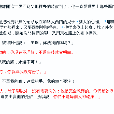
他離開這世界回到父那裡去的時候到了。他一直愛世界上那些屬
經把出賣耶穌的念頭放在
加略
人
西門
的兒子
猶大
的心裡。
耶
a
3
從神那裡來，又要回到神那裡去。
他從席位上起身，脫了外衣
4
進盆裡，開始洗門徒們的腳，又用束在腰上的布巾擦乾。
，
彼得
對他說：「主啊，你洗我的腳嗎？」
做
的
，
你
現在
不
理解
，
不過
事後
就
會
明白
。
」
洗我的腳，永遠不可！」
你
，
你
就
與
我
沒有
份
了
。
」
！不單我的腳，連我的手、我的頭也要洗！」
人
，
除了
腳
以外
，
沒有
需要
洗
的
；
他
是
完全
乾淨
的
。
你們
是
乾淨
知道要出賣他的是誰，所以說
「
你們
不
是
每個
人
都
乾淨
。
」