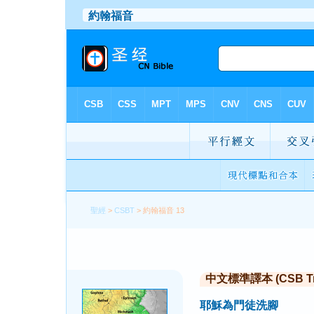
聖經
>
CSBT
> 約翰福音 13
中文標準譯本 (CSB Trad
耶穌為門徒洗腳