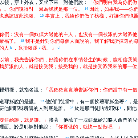
以後，穿上外衣，又坐下來，對他們說：
「
你們
明白
我
為
你們
做
』
。
你們
說
得
對
，
因為
我
就
是
那
一
位
。
因此
，
如果
我
——
你
14
也
應該
彼此
洗腳
。
事實
上
，
我
給
你們
做
了
榜樣
，
好
讓
你們
也
15
你們
：
沒有
一
個
奴僕
大
過
他
的
主人
，
也
沒有
一
個
被
派
的
大
過
派
他
蒙
福
了
。
我
不
是
針對
你們
每個
人
而
說
的
。
我
了解
我
所
揀選
的
18
的
人
，
竟
抬腳
踢
我
。
』
b
c
d
以前
，
我
先
告訴
你們
，
好
讓
你們
在
事情
發生
的
時候
，
能
相信
我
就
我
所
派
的
人
，
就
是
接受
我
；
接受
我
的
，
就
是
接受
派
我
來
的
那
一
位
裡煩擾，就指名說：
「
我
確確實實
地
告訴
你們
：
你們
當中
有
一
個
道耶穌說的是誰。
他的門徒當中，有一個挨著耶穌坐著
，
23
e
要他問耶穌所講的人到底是誰。
於是那門徒貼近耶穌
，問他
25
f
塊
餅
給
誰
，
就
是
誰
。
」
接著，他蘸了一塊餅拿給
加略
人
西門
的兒
裡面。於是耶穌對他說：
「
你
要
做
的
，
就
快
一點
做
吧
。
」