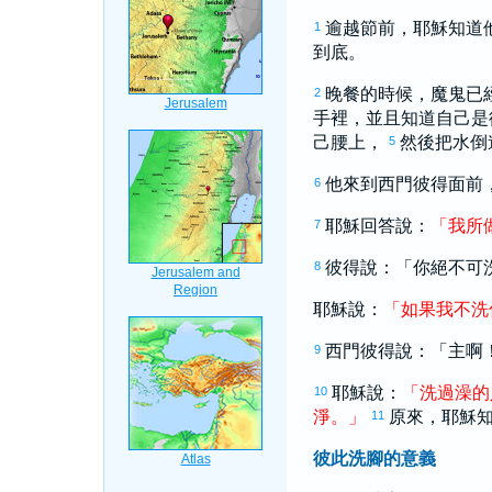
逾越節前，耶穌知道
1
到底。
晚餐的時候，魔鬼已
2
手裡，並且知道自己是
己腰上，
然後把水倒
5
他來到
西門
彼得
面前
6
耶穌回答說：
「
我
所
7
彼得
說：「你絕不可
8
耶穌說：
「
如果
我
不
洗
西門
彼得
說：「主啊
9
耶穌說：
「
洗
過
澡
的
10
淨
。
」
原來，耶穌
11
彼此洗腳的意義