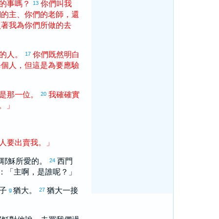
的
事
嗎
？
你們
叫
我
13
們
的
主
、
你們
的
老師
，
還
照著
我
為
你們
所
做
的
去
的
人
。
你們
既然
明白
17
每個
人
，
但
這
是
為
要
應驗
是
那
一
位
。
我
確確實
20
。
」
人
要
出賣
我
。
」
是耶穌所愛的。
西門
24
：「主啊，是誰呢？」
子
猶大
。
猶大
一接
g
27