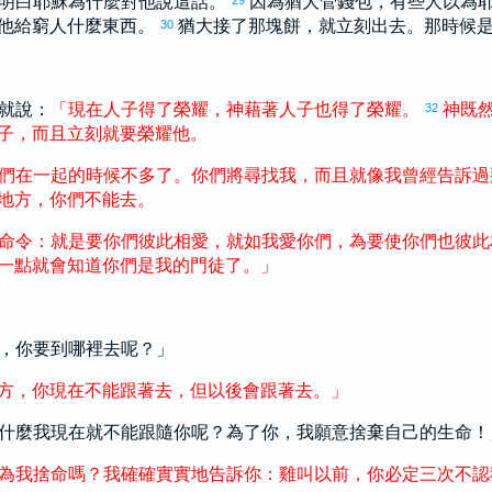
明白耶穌為什麼對他說這話。
因為
猶大
管錢包，有些人以為
29
他給窮人什麼東西。
猶大
接了那塊餅，就立刻出去。那時候
30
就說：
「
現在
人子
得
了
榮耀
，
神
藉著
人子
也
得
了
榮耀
。
神
既
32
子
，
而且
立刻
就
要
榮耀
他
。
們
在
一起
的
時候
不
多
了
。
你們
將
尋找
我
，
而且
就像
我
曾經
告訴
過
地方
，
你們
不
能
去
。
命令
：
就是
要
你們
彼此
相愛
，
就如
我
愛
你們
，
為
要
使
你們
也
彼此
一
點
就
會
知道
你們
是
我
的
門徒
了
。
」
，你要到哪裡去呢？」
方
，
你
現在
不
能
跟著
去
，
但
以後
會
跟著
去
。
」
什麼我現在就不能跟隨你呢？為了你，我願意捨棄自己的生命！
為
我
捨命
嗎
？
我
確確實實
地
告訴
你
：
雞叫
以前
，
你
必定
三
次
不
認