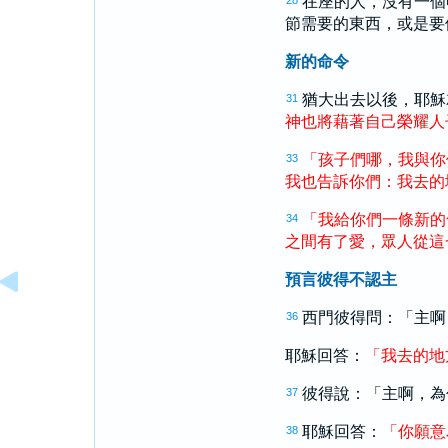
在座的人，沒有一個
28
節需要的東西，或是要
新的命令
猶大
出去以後，耶穌
31
神
也
將
藉著
自己
榮耀
人
「
孩子們
哪
，
我
與
你
33
我
也
告訴
你們
：
我
去
的
「
我
給
你們
一
條
新
的
34
之間
有
了
愛
，
眾人
從
這
預言彼得不認主
西門
彼得
問：「主啊
36
耶穌回答：
「
我
去
的
地
彼得
說：「主啊，為
37
耶穌回答：
「
你
願意
38