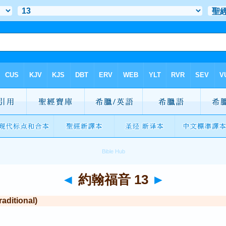
◄
約翰福音 13
►
itional)