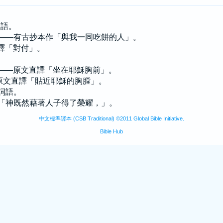
詞語。
的人——有古抄本作「與我一同吃餅的人」。
直譯「對付」。
。
坐著——原文直譯「坐在耶穌胸前」。
——原文直譯「貼近耶穌的胸膛」。
助詞語。
沒有「神既然藉著人子得了榮耀，」。
中文標準譯本 (CSB Traditional) ©2011 Global Bible Initiative.
Bible Hub