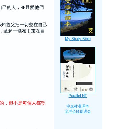
自己的人，並且愛他們
穌知道父把一切交在自己
，拿起一條布巾束在自
的
，
但
不
是
每個
人
都
乾