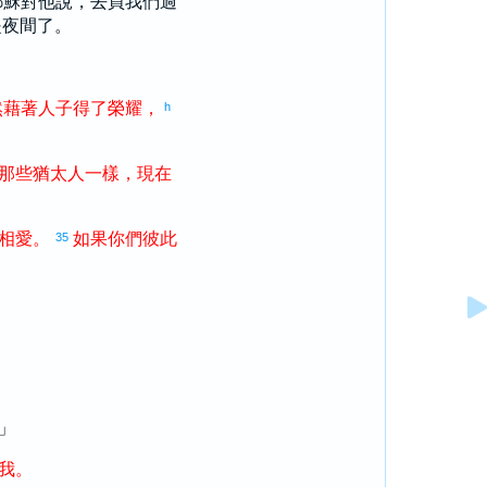
耶穌對他說，去買我們過
是夜間了。
然
藉著
人子
得
了
榮耀
，
h
那些
猶太
人
一樣
，
現在
相愛
。
如果
你們
彼此
35
」
我
。