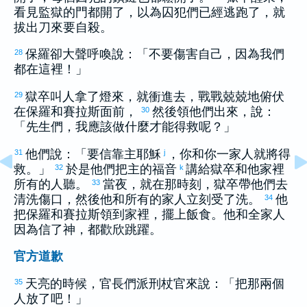
看見監獄的門都開了，以為囚犯們已經逃跑了，就
拔出刀來要自殺。
保羅
卻大聲呼喚說：「不要傷害自己，因為我們
28
都在這裡！」
獄卒叫人拿了燈來，就衝進去，戰戰兢兢地俯伏
29
在
保羅
和
賽拉斯
面前，
然後領他們出來，說：
30
「先生們，我應該做什麼才能得救呢？」
他們說：「要信靠主耶穌
，你和你一家人就將得
31
j
救。」
於是他們把主的福音
講給獄卒和他家裡
32
k
所有的人聽。
當夜，就在那時刻，獄卒帶他們去
33
清洗傷口，然後他和所有的家人立刻受了洗。
他
34
把
保羅
和
賽拉斯
領到家裡，擺上飯食。他和全家人
因為信了神，都歡欣跳躍。
官方道歉
天亮的時候，官長們派刑杖官來說：「把那兩個
35
人放了吧！」