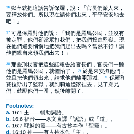
獄卒就把這話告訴
保羅
，說：「官長們派人來，
36
要釋放你們。所以現在請你們出來，平平安安地去
吧！」
可是
保羅
對他們說：「我們是
羅馬
公民，並沒有
37
被定罪，他們卻當眾打我們，把我們投進監獄。現
在他們還要悄悄地把我們趕出去嗎？當然不行！讓
他們親自來領我們出去！」
那些刑杖官把這些話報告給官長們，官長們一聽
38
他們是
羅馬
公民，就懼怕了，
於是來安撫他們，
39
並且把他們領出來，請求他們離開那城。
保羅
和
40
賽拉斯
出了監獄，就到
莉迪婭
家裡去，見了弟兄
們，鼓勵他們一番，然後離開了。
Footnotes:
a.
16:1 主——輔助詞語。
b.
16:6 福音——原文直譯「話語」或「道」。
c.
16:7 耶穌的靈——有古抄本作「聖靈」。
d.
16:10 神——有古抄本作「主」。