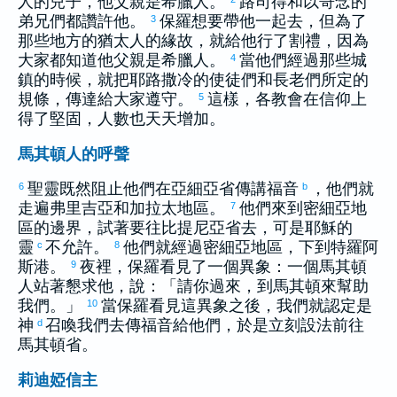
人的兒子，他父親是
希臘
人。
路司得
和
以哥念
的
弟兄們都讚許他。
保羅
想要帶他一起去，但為了
3
那些地方的
猶太
人的緣故，就給他行了割禮，因為
大家都知道他父親是
希臘
人。
當他們經過那些城
4
鎮的時候，就把
耶路撒冷
的使徒們和長老們所定的
規條，傳達給大家遵守。
這樣，各教會在信仰上
5
得了堅固，人數也天天增加。
馬其頓人的呼聲
聖靈既然阻止他們在
亞細亞
省傳講福音
，他們就
6
b
走遍
弗里吉亞
和
加拉太
地區。
他們來到
密細亞
地
7
區的邊界，試著要往
比提尼亞
省去，可是耶穌的
靈
不允許。
他們就經過
密細亞
地區，下到
特羅阿
c
8
斯
港。
夜裡，
保羅
看見了一個異象：一個
馬其頓
9
人站著懇求他，說：「請你過來，到
馬其頓
來幫助
我們。」
當
保羅
看見這異象之後，我們就認定是
10
神
召喚我們去傳福音給他們，於是立刻設法前往
d
馬其頓
省。
莉迪婭信主