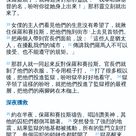
督的名，吩咐你從她身上出來！」那邪靈立刻就出
來了。
女僕的主人們看見他們的生意沒有希望了，就揪
19
住
保羅
和
賽拉斯
，把他們拖到街市
上去見首領們。
i
把兩個人帶到官長們面前，說：「這些人是
猶太
20
人，在擾亂我們的城市，
傳講我們
羅馬
人不可以
21
接受、也不能遵守的規矩。」
那群人就一同起來反對
保羅
和
賽拉斯
。官長們就
22
剝了他們的衣服，下令用棍子打，
打了很多棍以
23
後，把他們投進監獄，吩咐獄卒好好地看守。
獄
24
卒領了這樣的吩咐，就把他們投進了監獄裡的最裡
層，把他們的兩腳銬在木枷上。
深夜獲救
約在半夜，
保羅
和
賽拉斯
禱告、唱詩讚美神，其
25
他的囚犯們都側耳聽著。
突然發生了強烈的地
26
震，結果監獄的地基都被搖動，所有的監門立刻打
開了，每個囚犯的鎖鏈也都鬆開了。
獄卒醒來，
27