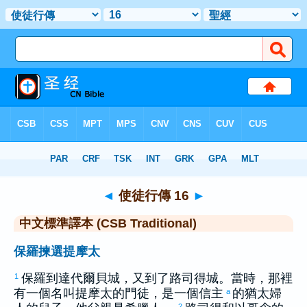
聖經
>
CSBT
> 使徒行傳 16
◄
使徒行傳 16
►
中文標準譯本 (CSB Traditional)
保羅揀選提摩太
保羅
到達
代爾貝
城，又到了
路司得
城。當時，那裡
1
有一個名叫
提摩太
的門徒，是一個信主
的
猶太
婦
a
2