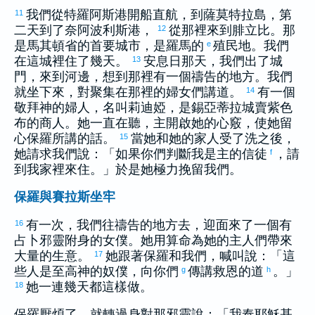
我們從
特羅阿斯
港開船直航，到
薩莫特拉
島，第
11
二天到了
奈阿波利斯
港，
從那裡來到
腓立比
。那
12
是
馬其頓
省的首要城市，是
羅馬
的
殖民地。我們
e
在這城裡住了幾天。
安息日那天，我們出了城
13
門，來到河邊，想到那裡有一個禱告的地方。我們
就坐下來，對聚集在那裡的婦女們講道。
有一個
14
敬拜神的婦人，名叫
莉迪婭
，是
錫亞蒂拉
城賣紫色
布的商人。她一直在聽，主開啟她的心竅，使她留
心
保羅
所講的話。
當她和她的家人受了洗之後，
15
她請求我們說：「如果你們判斷我是主的信徒
，請
f
到我家裡來住。」於是她極力挽留我們。
保羅與賽拉斯坐牢
有一次，我們往禱告的地方去，迎面來了一個有
16
占卜邪靈附身的女僕。她用算命為她的主人們帶來
大量的生意。
她跟著
保羅
和我們，喊叫說：「這
17
些人是至高神的奴僕，向你們
傳講救恩的道
。」
g
h
她一連幾天都這樣做。
18
保羅
厭煩了，就轉過身對那邪靈說：「我奉耶穌基