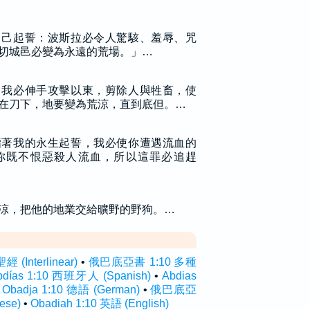
自己起誓：波斯拉必令人驚駭、羞辱、咒
切城邑必變為永遠的荒場。」…
：我必伸手攻擊以東，剪除人與牲畜，使
在刀下，地要變為荒涼，直到底但。…
指著我的永生起誓，我必使你遭遇流血的
你既不恨惡殺人流血，所以這罪必追趕
涼，把他的地業交給曠野的野狗。…
Interlinear)
•
俄巴底亞書 1:10 多種
bdías 1:10 西班牙人 (Spanish)
•
Abdias
•
Obadja 1:10 德語 (German)
•
俄巴底亞
ese)
•
Obadiah 1:10 英語 (English)