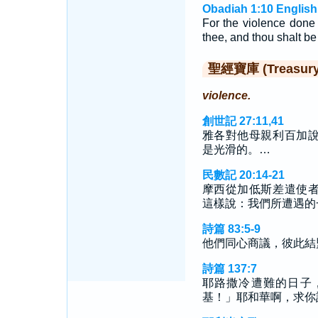
Obadiah 1:10 English
For the violence done
thee, and thou shalt be c
聖經寶庫 (Treasury o
violence.
創世記 27:11,41
雅各對他母親利百加
是光滑的。…
民數記 20:14-21
摩西從加低斯差遣使
這樣說：我們所遭遇的
詩篇 83:5-9
他們同心商議，彼此結
詩篇 137:7
耶路撒冷遭難的日子
基！」耶和華啊，求你