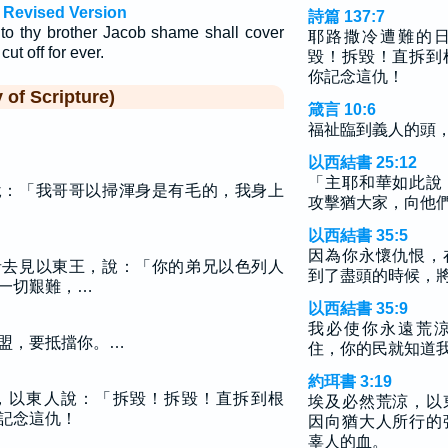
 Revised Version
詩篇 137:7
 to thy brother Jacob shame shall cover
耶路撒冷遭難的
ut off for ever.
毀！拆毀！直拆到
你記念這仇！
f Scripture)
箴言 10:6
福祉臨到義人的頭
以西結書 25:12
「主耶和華如此說
說：「我哥哥以掃渾身是有毛的，我身上
攻擊猶大家，向他
以西結書 35:5
因為你永懷仇恨，
者去見以東王，說：「你的弟兄以色列人
到了盡頭的時候，
一切艱難，…
以西結書 35:9
我必使你永遠荒
盟，要抵擋你。…
住，你的民就知道
約珥書 3:19
，以東人說：「拆毀！拆毀！直拆到根
埃及必然荒涼，以
記念這仇！
因向猶大人所行的
辜人的血。