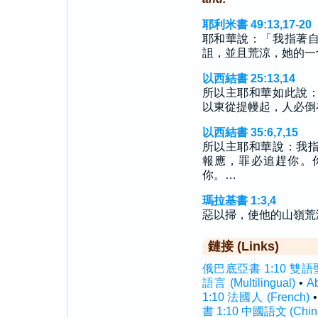
耶利米書 49:13,17-20
耶和華說：「我指著
詛，並且荒涼，她的一
以西結書 25:13,14
所以主耶和華如此說
以東從提幔起，人必倒
以西結書 35:6,7,15
所以主耶和華說：我
報應，罪必追趕你。
你。…
瑪拉基書 1:3,4
惡以掃，使他的山嶺荒
鏈接 (Links)
俄巴底亞書 1:10 雙語聖經 (
語言 (Multilingual)
•
A
1:10 法國人 (French)
書 1:10 中國語文 (Chin