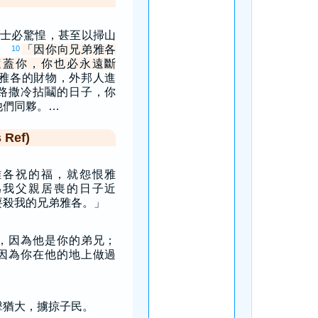
士必驚惶，甚至以掃山
。
「因你向兄弟雅各
10
遮蓋你，你也必永遠斷
雅各的財物，外邦人進
路撒冷拈鬮的日子，你
他們同夥。…
Ref)
雅各祝的福，就怨恨雅
為我父親居喪的日子近
要殺我的兄弟雅各。」
，因為他是你的弟兄；
因為你在他的地上做過
擊猶大，擄掠子民。