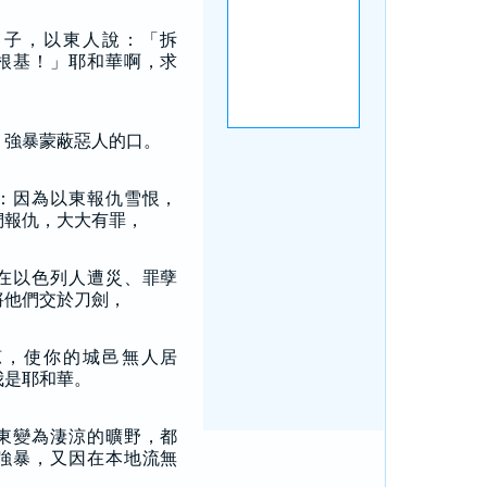
日子，以東人說：「拆
根基！」耶和華啊，求
，強暴蒙蔽惡人的口。
：因為以東報仇雪恨，
們報仇，大大有罪，
在以色列人遭災、罪孽
將他們交於刀劍，
涼，使你的城邑無人居
我是耶和華。
東變為淒涼的曠野，都
強暴，又因在本地流無