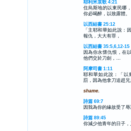
耶利米哀歌 4:21
住烏斯地的以東民哪
你必喝醉，以致露體。
以西結書 25:12
「主耶和華如此說：
報仇，大大有罪，
以西結書 35:5,6,12-15
因為你永懷仇恨，在
他們交於刀劍，…
阿摩司書 1:11
耶和華如此說：「以
罰，因為他拿刀追趕兄
shame.
詩篇 69:7
因我為你的緣故受了辱
詩篇 89:45
你減少他青年的日子，