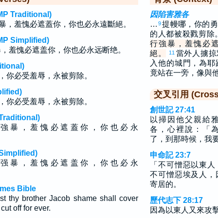
raditional)
因陷害雅各
暴，羞愧必遮蓋你，你也必永遠斷絕。
…
提幔哪，你的勇
9
的人都被殺戮剪除
implified)
行強暴，羞愧必
暴，羞愧必遮盖你，你也必永远断绝。
絕。
當外人擄掠
11
入他的城門，為耶
ional)
竟站在一旁，像與
，你必受羞辱，永被剪除。
fied)
交叉引用 (Cross 
，你必受羞辱，永被剪除。
創世記 27:41
ditional)
以掃因他父親給
 強 暴 ， 羞 愧 必 遮 蓋 你 ， 你 也 必 永
各，心裡說：「
了，到那時候，我
plified)
申命記 23:7
 强 暴 ， 羞 愧 必 遮 盖 你 ， 你 也 必 永
「不可憎惡以東人
不可憎惡埃及人，
寄居的。
mes Bible
st thy brother Jacob shame shall cover
歷代志下 28:17
ut off for ever.
因為以東人又來攻