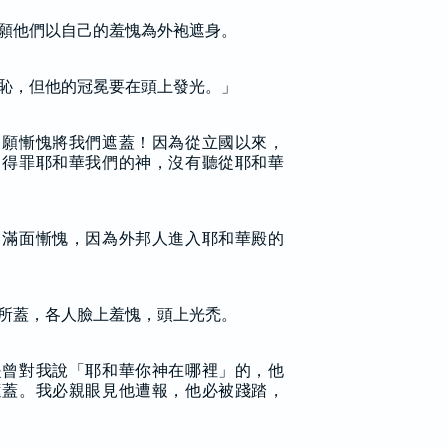
願他們以自己的羞愧為外袍遮身。
恥，但他的冠冕要在頭上發光。」
，願慚愧將我們遮蓋！因為從立國以來，
常得罪耶和華我們的神，沒有聽從耶和華
，滿面慚愧，因為外邦人進入耶和華殿的
所蓋，各人臉上羞愧，頭上光禿。
是曾對我說「耶和華你神在哪裡」的，他
遮蓋。我必親眼見他遭報，他必被踐踏，