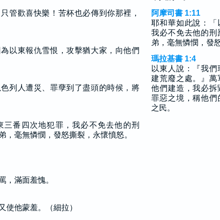
，只管歡喜快樂！苦杯也必傳到你那裡，
阿摩司書 1:11
耶和華如此說：「
我必不免去他的刑
弟，毫無憐憫，發
因為以東報仇雪恨，攻擊猶大家，向他們
瑪拉基書 1:4
以東人說：『我們
建荒廢之處。』萬
以色列人遭災、罪孽到了盡頭的時候，將
他們建造，我必拆
罪惡之境，稱他們
之民。
東三番四次地犯罪，我必不免去他的刑
弟，毫無憐憫，發怒撕裂，永懷憤怒。
罵，滿面羞愧。
又使他蒙羞。（細拉）