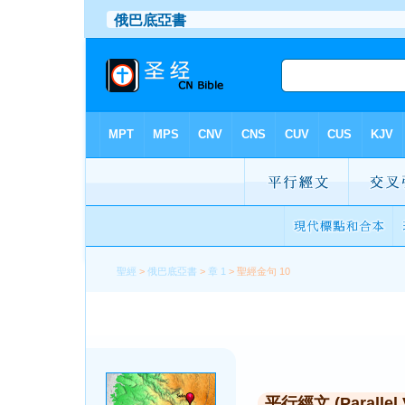
聖經
>
俄巴底亞書
>
章 1
> 聖經金句 10
平行經文 (Parallel 