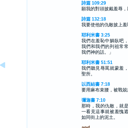
詩篇 109:29
願我的對頭披戴羞辱，
詩篇 132:18
我要使他的仇敵披上羞
耶利米書 3:25
我們在羞恥中躺臥吧
我們和我們的列祖常
我們神的話。」
耶利米書 51:51
我們聽見辱罵就蒙羞
聖所。
以西結書 7:18
要用麻布束腰，被戰兢
彌迦書 7:10
那時，我的仇敵，就
一看見這事就被羞愧
如同街上的泥土。
and.