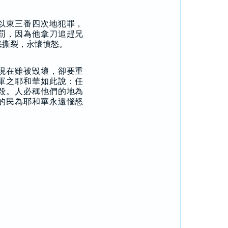
以東三番四次地犯罪，
罰，因為他拿刀追趕兄
怒撕裂，永懷憤怒。
現在雖被毀壞，卻要重
軍之耶和華如此說：任
毀。人必稱他們的地為
的民為耶和華永遠惱怒