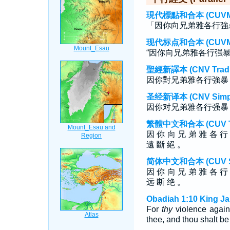
現代標點和合本 (CUVMP T
「因你向兄弟雅各行強
现代标点和合本 (CUVMP S
“因你向兄弟雅各行强
聖經新譯本 (CNV Tradit
因你對兄弟雅各行強暴
圣经新译本 (CNV Simpli
因你对兄弟雅各行强暴
繁體中文和合本 (CUV Tra
因 你 向 兄 弟 雅 各 行
遠 斷 絕 。
简体中文和合本 (CUV Sim
因 你 向 兄 弟 雅 各 行
远 断 绝 。
Obadiah 1:10 King Ja
For
thy
violence again
thee, and thou shalt be c