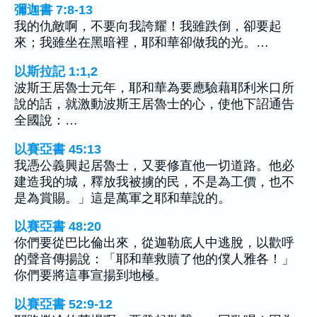
彌迦書 7:8-13
我的仇敵啊，不要向我誇耀！我雖跌倒，卻要起
來；我雖坐在黑暗裡，耶和華卻做我的光。…
以斯拉記 1:1,2
波斯王居魯士元年，耶和華為要應驗藉耶利米口所
說的話，就激動波斯王居魯士的心，使他下詔通告
全國說：…
以賽亞書 45:13
我憑公義興起居魯士，又要修直他一切道路。他必
建造我的城，釋放我被擄的民，不是為工價，也不
是為賞賜。」這是萬軍之耶和華說的。
以賽亞書 48:20
你們要從巴比倫出來，從迦勒底人中逃脫，以歡呼
的聲音傳揚說：「耶和華救贖了他的僕人雅各！」
你們要將這事宣揚到地極。
以賽亞書 52:9-12