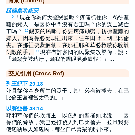
背景 (Context)
諸國集攻錫安
…
「現在你為何大聲哭號呢？疼痛抓住你，彷彿產
9
難的婦人，是因你中間沒有君王嗎？你的謀士滅亡
了嗎？
錫安的民哪，你要疼痛劬勞，彷彿產難的
10
婦人。因為你必從城裡出來，住在田野，到巴比倫
去。在那裡要蒙解救，在那裡耶和華必救贖你脫離
仇敵的手。
現在有許多國的民聚集攻擊你，說：
11
『願錫安被玷汙，願我們親眼見她遭報！』…
交叉引用 (Cross Ref)
列王紀下 20:18
並且從你本身所生的眾子，其中必有被擄去，在巴
比倫王宮裡當太監的。」
以賽亞書 43:14
耶和華你們的救贖主，以色列的聖者如此說：「因
你們的緣故，我已經打發人到巴比倫去，並且我要
使迦勒底人如逃民，都坐自己喜樂的船下來。