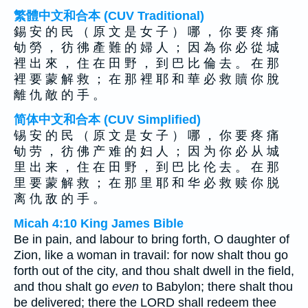
繁體中文和合本 (CUV Traditional)
錫 安 的 民 （ 原 文 是 女 子 ） 哪 ， 你 要 疼 痛
劬 勞 ， 彷 彿 產 難 的 婦 人 ； 因 為 你 必 從 城
裡 出 來 ， 住 在 田 野 ， 到 巴 比 倫 去 。 在 那
裡 要 蒙 解 救 ； 在 那 裡 耶 和 華 必 救 贖 你 脫
離 仇 敵 的 手 。
简体中文和合本 (CUV Simplified)
锡 安 的 民 （ 原 文 是 女 子 ） 哪 ， 你 要 疼 痛
劬 劳 ， 彷 佛 产 难 的 妇 人 ； 因 为 你 必 从 城
里 出 来 ， 住 在 田 野 ， 到 巴 比 伦 去 。 在 那
里 要 蒙 解 救 ； 在 那 里 耶 和 华 必 救 赎 你 脱
离 仇 敌 的 手 。
Micah 4:10 King James Bible
Be in pain, and labour to bring forth, O daughter of
Zion, like a woman in travail: for now shalt thou go
forth out of the city, and thou shalt dwell in the field,
and thou shalt go
even
to Babylon; there shalt thou
be delivered; there the LORD shall redeem thee