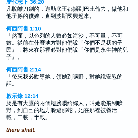
歷代志下 36:20
凡脫離刀劍的，迦勒底王都擄到巴比倫去，做他和
他子孫的僕婢，直到波斯國興起來。
何西阿書 1:10
「然而，以色列的人數必如海沙，不可量，不可
數。從前在什麼地方對他們說『你們不是我的子
民』，將來在那裡必對他們說『你們是永生神的兒
子』。
何西阿書 2:14
「後來我必勸導她，領她到曠野，對她說安慰的
話。
啟示錄 12:14
於是有大鷹的兩個翅膀賜給婦人，叫她能飛到曠
野，到自己的地方躲避那蛇，她在那裡被養活一
載，二載，半載。
there shalt.