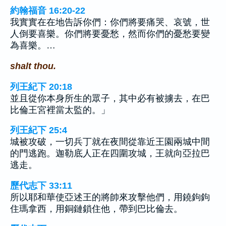
約翰福音 16:20-22
我實實在在地告訴你們：你們將要痛哭、哀號，世
人倒要喜樂。你們將要憂愁，然而你們的憂愁要變
為喜樂。…
shalt thou.
列王紀下 20:18
並且從你本身所生的眾子，其中必有被擄去，在巴
比倫王宮裡當太監的。」
列王紀下 25:4
城被攻破，一切兵丁就在夜間從靠近王園兩城中間
的門逃跑。迦勒底人正在四圍攻城，王就向亞拉巴
逃走。
歷代志下 33:11
所以耶和華使亞述王的將帥來攻擊他們，用鐃鉤鉤
住瑪拿西，用銅鏈鎖住他，帶到巴比倫去。