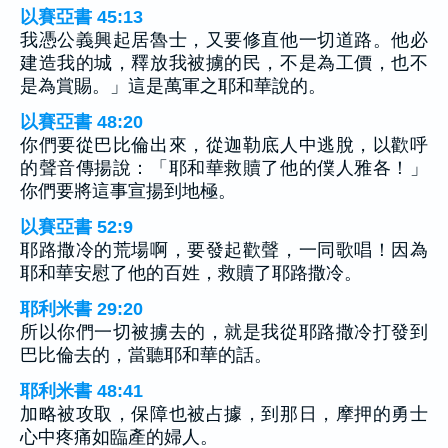
以賽亞書 45:13
我憑公義興起居魯士，又要修直他一切道路。他必
建造我的城，釋放我被擄的民，不是為工價，也不
是為賞賜。」這是萬軍之耶和華說的。
以賽亞書 48:20
你們要從巴比倫出來，從迦勒底人中逃脫，以歡呼
的聲音傳揚說：「耶和華救贖了他的僕人雅各！」
你們要將這事宣揚到地極。
以賽亞書 52:9
耶路撒冷的荒場啊，要發起歡聲，一同歌唱！因為
耶和華安慰了他的百姓，救贖了耶路撒冷。
耶利米書 29:20
所以你們一切被擄去的，就是我從耶路撒冷打發到
巴比倫去的，當聽耶和華的話。
耶利米書 48:41
加略被攻取，保障也被占據，到那日，摩押的勇士
心中疼痛如臨產的婦人。