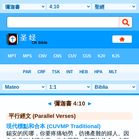
聖經
>
彌迦書
>
章 4
> 聖經金句 10
◄
彌迦書 4:10
►
平行經文 (Parallel Verses)
現代標點和合本 (CUVMP Traditional)
錫安的民哪，你要疼痛劬勞，彷彿產難的婦人。因