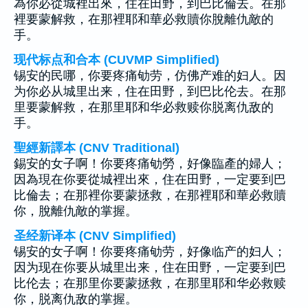
為你必從城裡出來，住在田野，到巴比倫去。在那
裡要蒙解救，在那裡耶和華必救贖你脫離仇敵的
手。
现代标点和合本 (CUVMP Simplified)
锡安的民哪，你要疼痛劬劳，仿佛产难的妇人。因
为你必从城里出来，住在田野，到巴比伦去。在那
里要蒙解救，在那里耶和华必救赎你脱离仇敌的
手。
聖經新譯本 (CNV Traditional)
錫安的女子啊！你要疼痛劬勞，好像臨產的婦人；
因為現在你要從城裡出來，住在田野，一定要到巴
比倫去；在那裡你要蒙拯救，在那裡耶和華必救贖
你，脫離仇敵的掌握。
圣经新译本 (CNV Simplified)
锡安的女子啊！你要疼痛劬劳，好像临产的妇人；
因为现在你要从城里出来，住在田野，一定要到巴
比伦去；在那里你要蒙拯救，在那里耶和华必救赎
你，脱离仇敌的掌握。