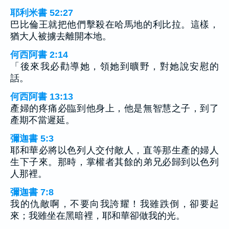
耶利米書 52:27
巴比倫王就把他們擊殺在哈馬地的利比拉。這樣，
猶大人被擄去離開本地。
何西阿書 2:14
「後來我必勸導她，領她到曠野，對她說安慰的
話。
何西阿書 13:13
產婦的疼痛必臨到他身上，他是無智慧之子，到了
產期不當遲延。
彌迦書 5:3
耶和華必將以色列人交付敵人，直等那生產的婦人
生下子來。那時，掌權者其餘的弟兄必歸到以色列
人那裡。
彌迦書 7:8
我的仇敵啊，不要向我誇耀！我雖跌倒，卻要起
來；我雖坐在黑暗裡，耶和華卻做我的光。