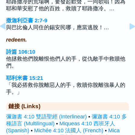
耶路撒冷的荒場啊，要發起歡聲，一同歌唱！因為
耶和華安慰了他的百姓，救贖了耶路撒冷。…
撒迦利亞書 2:7-9
與巴比倫人同住的錫安民哪，應當逃脫！…
redeem.
詩篇 106:10
他拯救他們脫離恨他們人的手，從仇敵手中救贖他
們。
耶利米書 15:21
「我必搭救你脫離惡人的手，救贖你脫離強暴人的
手。」
鏈接 (Links)
彌迦書 4:10 雙語聖經 (Interlinear)
•
彌迦書 4:10 多
種語言 (Multilingual)
•
Miqueas 4:10 西班牙人
(Spanish)
•
Michée 4:10 法國人 (French)
•
Mica