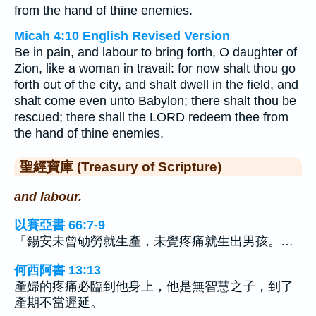
from the hand of thine enemies.
Micah 4:10 English Revised Version
Be in pain, and labour to bring forth, O daughter of
Zion, like a woman in travail: for now shalt thou go
forth out of the city, and shalt dwell in the field, and
shalt come even unto Babylon; there shalt thou be
rescued; there shall the LORD redeem thee from
the hand of thine enemies.
聖經寶庫 (Treasury of Scripture)
and labour.
以賽亞書 66:7-9
「錫安未曾劬勞就生產，未覺疼痛就生出男孩。…
何西阿書 13:13
產婦的疼痛必臨到他身上，他是無智慧之子，到了
產期不當遲延。