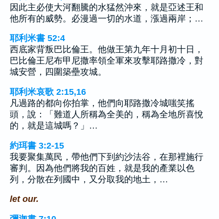
因此主必使大河翻騰的水猛然沖來，就是亞述王和
他所有的威勢。必漫過一切的水道，漲過兩岸；…
耶利米書 52:4
西底家背叛巴比倫王。他做王第九年十月初十日，
巴比倫王尼布甲尼撒率領全軍來攻擊耶路撒冷，對
城安營，四圍築壘攻城。
耶利米哀歌 2:15,16
凡過路的都向你拍掌，他們向耶路撒冷城嗤笑搖
頭，說：「難道人所稱為全美的，稱為全地所喜悅
的，就是這城嗎？」…
約珥書 3:2-15
我要聚集萬民，帶他們下到約沙法谷，在那裡施行
審判。因為他們將我的百姓，就是我的產業以色
列，分散在列國中，又分取我的地土，…
let our.
彌迦書 7:10