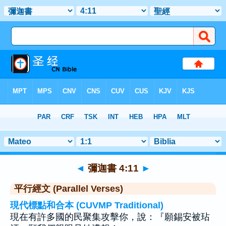
聖經
>
彌迦書
>
章 4
> 聖經金句 11
◄
彌迦書 4:11
►
平行經文 (Parallel Verses)
現代標點和合本 (CUVMP Traditional)
現在有許多國的民聚集攻擊你，說：『願錫安被玷