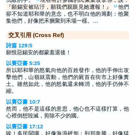
仇敵的手。
現在有許多國的民聚集攻擊你，說：
『願錫安被玷汙，願我們親眼見她遭報！』
他們
12
卻不知道耶和華的意念，也不明白他的籌劃：他聚
集他們，好像把禾捆聚到禾場一樣。…
交叉引用 (Cross Ref)
詩篇 129:5
願恨惡錫安的都蒙羞退後！
以賽亞書 5:25
所以耶和華的怒氣向他的百姓發作，他的手伸出攻
擊他們，山嶺就震動，他們的屍首在街市上好像糞
土。雖然如此，他的怒氣還未轉消，他的手仍伸不
縮。
以賽亞書 10:7
然而，他不是這樣的意思，他心也不這樣打算，他
心裡倒想毀滅，剪除不少的國。
以賽亞書 17:12
唉！多民鬨嚷，好像海浪砰訇；列邦奔騰，好像猛