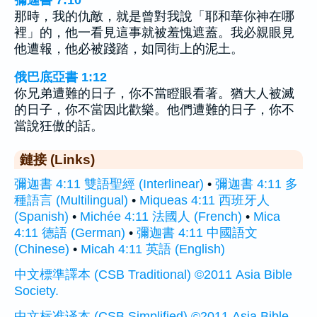
那時，我的仇敵，就是曾對我說「耶和華你神在哪
裡」的，他一看見這事就被羞愧遮蓋。我必親眼見
他遭報，他必被踐踏，如同街上的泥土。
俄巴底亞書 1:12
你兄弟遭難的日子，你不當瞪眼看著。猶大人被滅
的日子，你不當因此歡樂。他們遭難的日子，你不
當說狂傲的話。
鏈接 (Links)
彌迦書 4:11 雙語聖經 (Interlinear)
•
彌迦書 4:11 多
種語言 (Multilingual)
•
Miqueas 4:11 西班牙人
(Spanish)
•
Michée 4:11 法國人 (French)
•
Mica
4:11 德語 (German)
•
彌迦書 4:11 中國語文
(Chinese)
•
Micah 4:11 英語 (English)
中文標準譯本 (CSB Traditional) ©2011 Asia Bible
Society.
中文标准译本 (CSB Simplified) ©2011 Asia Bible