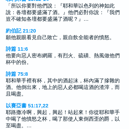
「所以你要對他們說：『耶和華以色列的神如此
說：各壇都要盛滿了酒。』他們必對你說：『我們
豈不確知各壇都要盛滿了酒呢？』…
約伯記 21:20
願他親眼看見自己敗亡，親自飲全能者的憤怒。
詩篇 11:6
他要向惡人密布網羅，有烈火、硫磺、熱風做他們
杯中的份。
詩篇 75:8
耶和華手裡有杯，其中的酒起沫，杯內滿了摻雜的
酒。他倒出來，地上的惡人必都喝這酒的渣滓，而
且喝盡。
以賽亞書 51:17,22
耶路撒冷啊，興起，興起！站起來！你從耶和華手
中喝了他憤怒之杯，喝了那使人東倒西歪的爵，以
至喝盡。…