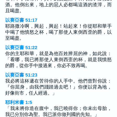
酒。他倒出來，地上的惡人必都喝這酒的渣滓，而
且喝盡。
以賽亞書 51:17
耶路撒冷啊，興起，興起！站起來！你從耶和華手
中喝了他憤怒之杯，喝了那使人東倒西歪的爵，以
至喝盡。
以賽亞書 51:22
你的主耶和華，就是為他百姓辨屈的神，如此說：
「看哪，我已將那使人東倒西歪的杯，就是我憤怒
的爵，從你手中接過來，你必不致再喝。
以賽亞書 51:23
我必將這杯遞在苦待你的人手中。他們曾對你說：
『你屈身，由我們踐踏過去吧！』你便以背為地，
好像街市，任人經過。」
耶利米書 1:5
「我未將你造在腹中，我已曉得你；你未出母胎，
我已分別你為聖。我已派你做列國的先知。」