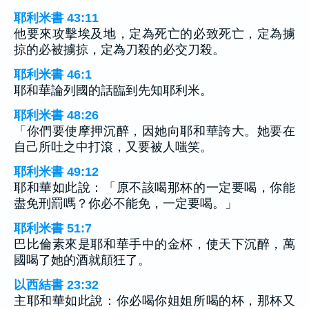
耶利米書 43:11
他要來攻擊埃及地，定為死亡的必致死亡，定為擄
掠的必被擄掠，定為刀殺的必交刀殺。
耶利米書 46:1
耶和華論列國的話臨到先知耶利米。
耶利米書 48:26
「你們要使摩押沉醉，因她向耶和華誇大。她要在
自己所吐之中打滾，又要被人嗤笑。
耶利米書 49:12
耶和華如此說：「原不該喝那杯的一定要喝，你能
盡免刑罰嗎？你必不能免，一定要喝。」
耶利米書 51:7
巴比倫素來是耶和華手中的金杯，使天下沉醉，萬
國喝了她的酒就顛狂了。
以西結書 23:32
主耶和華如此說：你必喝你姐姐所喝的杯，那杯又