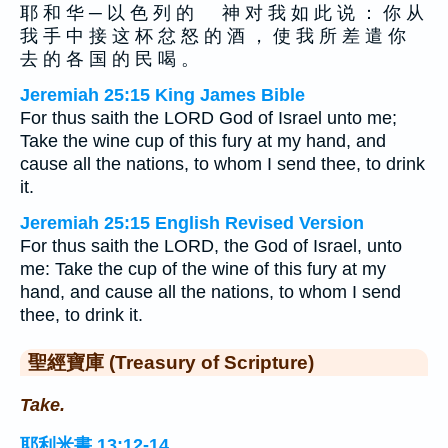
耶 和 华 ─ 以 色 列 的 神 对 我 如 此 说 ： 你 从
我 手 中 接 这 杯 忿 怒 的 酒 ， 使 我 所 差 遣 你
去 的 各 国 的 民 喝 。
Jeremiah 25:15 King James Bible
For thus saith the LORD God of Israel unto me;
Take the wine cup of this fury at my hand, and
cause all the nations, to whom I send thee, to drink
it.
Jeremiah 25:15 English Revised Version
For thus saith the LORD, the God of Israel, unto
me: Take the cup of the wine of this fury at my
hand, and cause all the nations, to whom I send
thee, to drink it.
聖經寶庫 (Treasury of Scripture)
Take.
耶利米書 13:12-14