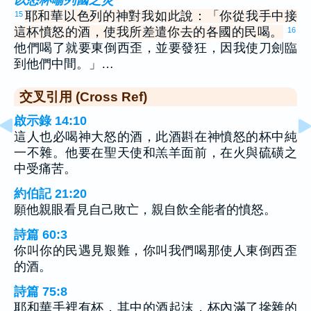
以怒杯喻列國之災
耶和華以色列的神對我如此說：「你從我手中接
15
這杯憤怒的酒，使我所差遣你去的各國的民喝。
16
他們喝了就要東倒西歪，並要發狂，因我使刀劍臨
到他們中間。」…
交叉引用 (Cross Ref)
啟示錄 14:10
這人也必喝神大怒的酒，此酒斟在神憤怒的杯中純
一不雜。他要在聖天使和羔羊面前，在火與硫磺之
中受痛苦。
約伯記 21:20
願他親眼看見自己敗亡，親自飲全能者的憤怒。
詩篇 60:3
你叫你的民遇見艱難，你叫我們喝那使人東倒西歪
的酒。
詩篇 75:8
耶和華手裡有杯，其中的酒起沫，杯內滿了摻雜的