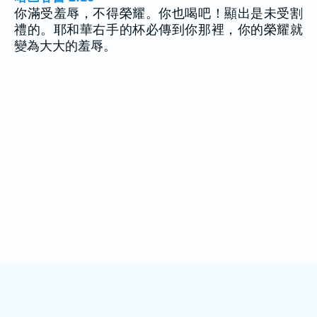
你滿受羞辱，不得榮耀。你也喝吧！顯出是未受割
禮的。耶和華右手的杯必傳到你那裡，你的榮耀就
變為大大的羞辱。