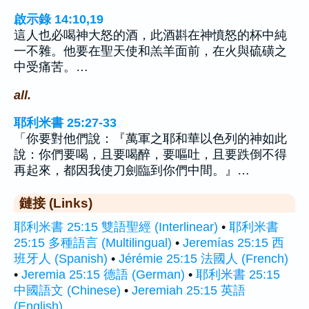
啟示錄 14:10,19
這人也必喝神大怒的酒，此酒斟在神憤怒的杯中純
一不雜。他要在聖天使和羔羊面前，在火與硫磺之
中受痛苦。…
all.
耶利米書 25:27-33
「你要對他們說：『萬軍之耶和華以色列的神如此
說：你們要喝，且要喝醉，要嘔吐，且要跌倒不得
再起來，都因我使刀劍臨到你們中間。』…
鏈接 (Links)
耶利米書 25:15 雙語聖經 (Interlinear)
•
耶利米書
25:15 多種語言 (Multilingual)
•
Jeremías 25:15 西
班牙人 (Spanish)
•
Jérémie 25:15 法國人 (French)
•
Jeremia 25:15 德語 (German)
•
耶利米書 25:15
中國語文 (Chinese)
•
Jeremiah 25:15 英語
(English)