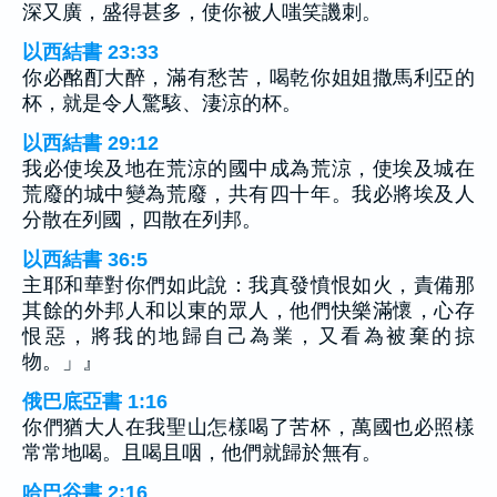
深又廣，盛得甚多，使你被人嗤笑譏刺。
以西結書 23:33
你必酩酊大醉，滿有愁苦，喝乾你姐姐撒馬利亞的
杯，就是令人驚駭、淒涼的杯。
以西結書 29:12
我必使埃及地在荒涼的國中成為荒涼，使埃及城在
荒廢的城中變為荒廢，共有四十年。我必將埃及人
分散在列國，四散在列邦。
以西結書 36:5
主耶和華對你們如此說：我真發憤恨如火，責備那
其餘的外邦人和以東的眾人，他們快樂滿懷，心存
恨惡，將我的地歸自己為業，又看為被棄的掠
物。」』
俄巴底亞書 1:16
你們猶大人在我聖山怎樣喝了苦杯，萬國也必照樣
常常地喝。且喝且咽，他們就歸於無有。
哈巴谷書 2:16