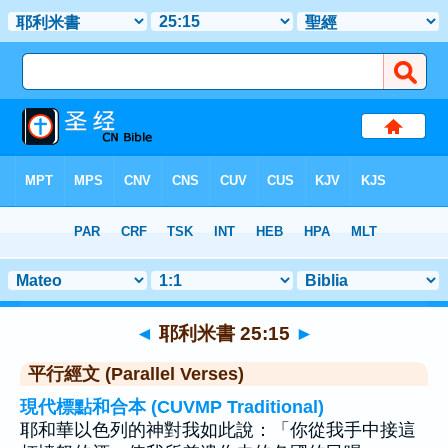
聖經
>
耶利米書
>
章 25
> 聖經金句 15
◄
耶利米書 25:15
►
平行經文 (Parallel Verses)
現代標點和合本 (CUVMP Traditional)
耶和華以色列的神對我如此說：「你從我手中接這