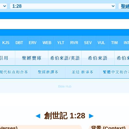
◄
創世記 1:28
►
Verses)
背景 (Context)