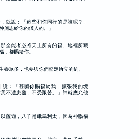
子，就說：「這些和你同行的是誰呢？」
神施恩給你的僕人的。」
，那全能者必將天上所有的福、地裡所藏
福，都賜給你。
生養眾多，也要與你們堅定所立的約。
神說：「甚願你賜福於我，擴張我的境
佑我不遭患難，不受艱苦。」神就應允他
是以薩迦，八子是毗烏利太，因為神賜福