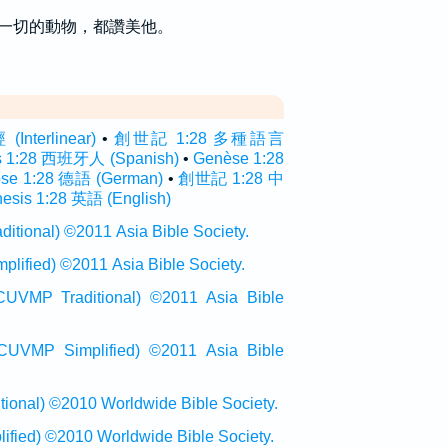
一切的動物，都讚美他。
terlinear)
•
創世記 1:28 多種語言
s 1:28 西班牙人 (Spanish)
•
Genèse 1:28
ose 1:28 德語 (German)
•
創世記 1:28 中
esis 1:28 英語 (English)
onal) ©2011 Asia Bible Society.
ied) ©2011 Asia Bible Society.
raditional) ©2011 Asia Bible
Simplified) ©2011 Asia Bible
al) ©2010 Worldwide Bible Society.
ed) ©2010 Worldwide Bible Society.