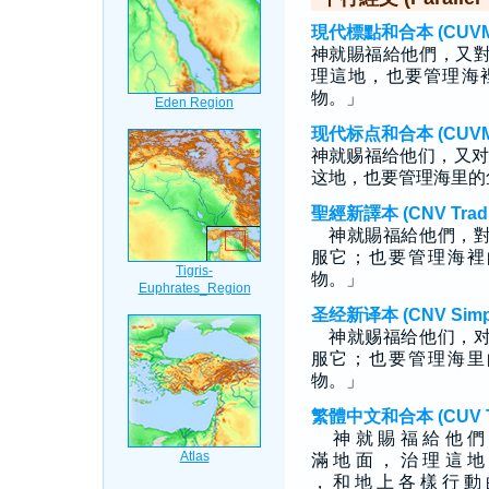
現代標點和合本 (CUVMP T
神就賜福給他們，又
理這地，也要管理海
物。」
现代标点和合本 (CUVMP S
神就赐福给他们，又对
这地，也要管理海里的
聖經新譯本 (CNV Tradit
神就賜福給他們，對
服它；也要管理海裡
物。」
圣经新译本 (CNV Simpli
神就赐福给他们，对
服它；也要管理海里
物。」
繁體中文和合本 (CUV Tra
神 就 賜 福 給 他 們 
滿 地 面 ， 治 理 這 地
， 和 地 上 各 樣 行 動