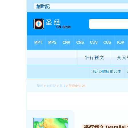
聖經
>
創世記
>
章 1
> 聖經金句 28
平行經文 (Parallel 