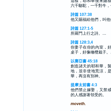
這樣，耶和華後來賜
六千駱駝，一千對牛，
詩篇 107:38
他又賜福給他們，叫他
詩篇 127:1-5
所羅門上行之詩。…
詩篇 128:3,4
你妻子在你的內室，
桌子，好像橄欖栽子。
以賽亞書 45:18
創造諸天的耶和華，
地，並非使地荒涼，
華，再沒有別神。
提摩太前書 4:3
他們禁止嫁娶，又禁
的人感謝著領受的。
moveth.