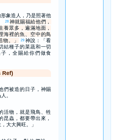
的形象造人，乃是照著他
。
神就賜福給他們，
28
生養眾多，遍滿地面，
理海裡的魚、空中的鳥
活物。」
神說：「看
29
切結種子的菜蔬和一切
果子，全賜給你們做食
Ref)
他們被造的日子，神賜
為人。
的活物，就是飛鳥、牲
的昆蟲，都要帶出來，
生，大大興旺。」