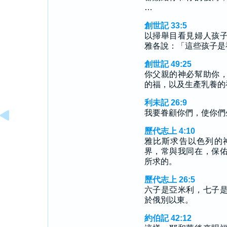
…
創世記 33:5
以掃舉目看見婦人孩
雅各說：「這些孩子是
創世記 49:25
你父親的神必幫助你
的福，以及生產乳養的
利未記 26:9
我要眷顧你們，使你們
歷代志上 4:10
雅比斯求告以色列的
界，常與我同在，保
所求的。
歷代志上 26:5
六子是亞米利，七子
於俄別以東。
約伯記 42:12