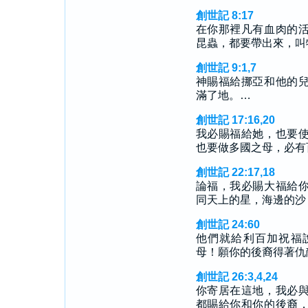
創世記 8:17
在你那裡凡有血肉的
昆蟲，都要帶出來，叫
創世記 9:1,7
神賜福給挪亞和他的
滿了地。…
創世記 17:16,20
我必賜福給她，也要
也要做多國之母，必有
創世記 22:17,18
論福，我必賜大福給
同天上的星，海邊的沙
創世記 24:60
他們就給利百加祝福
母！願你的後裔得著仇
創世記 26:3,4,24
你寄居在這地，我必
都賜給你和你的後裔