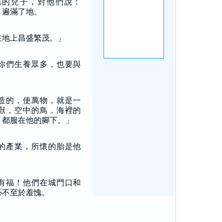
他的兒子，對他們說：
，遍滿了地。
在地上昌盛繁茂。」
你們生養眾多，也要與
。
造的，使萬物，就是一
獸，空中的鳥，海裡的
，都服在他的腳下。」
的產業，所懷的胎是他
有福！他們在城門口和
必不至於羞愧。