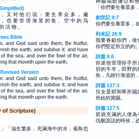
神賜福給挪亞和
「你們要生養眾多
plified)
， 又 对 他 们 说 ： 要 生 养 众 多 ， 遍
創世記 9:7
 ， 也 要 管 理 海 里 的 鱼 、 空 中 的 鸟
你們要生養眾多，
 的 活 物 。
利未記 26:9
mes Bible
我要眷顧你們，使
 and God said unto them, Be fruitful,
你們堅定所立的約
enish the earth, and subdue it: and have
of the sea, and over the fowl of the air,
詩篇 8:6
hing that moveth upon the earth.
你派他管理你手所
切的牛羊，田野的
 Revised Version
魚，凡經行海道的
 and God said unto them, Be fruitful,
enish the earth, and subdue it; and have
詩篇 127:3
of the sea, and over the fowl of the air,
兒女是耶和華所賜
hing that moveth upon the earth.
所給的賞賜。
詩篇 127:5
f Scripture)
箭袋充滿的人便為
仇敵說話的時候，
說：「滋生繁多，充滿海中的水，雀鳥也