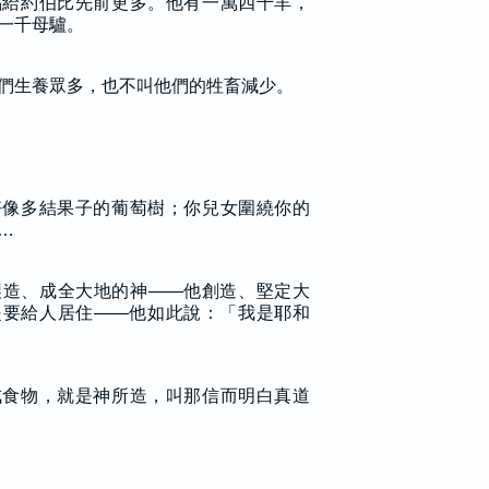
福給約伯比先前更多。他有一萬四千羊，
一千母驢。
們生養眾多，也不叫他們的牲畜減少。
好像多結果子的葡萄樹；你兒女圍繞你的
…
製造、成全大地的神——他創造、堅定大
是要給人居住——他如此說：「我是耶和
戒食物，就是神所造，叫那信而明白真道