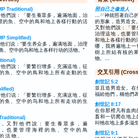
raditional)
照自己之像造人
對他們說：「要生養眾多，遍滿地面，治
…
神就照著自己
27
裡的魚、空中的鳥和地上各樣行動的活
的形象，造男造女
又對他們說：「要
治理這地，也要管
implified)
和地上各樣行動的
他们说：“要生养众多，遍满地面，治理
哪，我將遍地上一
鱼、空中的鸟和地上各样行动的活物。”
樹上所結有核的
物。…
ional)
他們說：「要繁衍增多，充滿這地，征
交叉引用 (Cross 
的魚、空中的鳥和地上所有走動的生
創世記 5:2
並且造男造女。在
fied)
福給他們，稱他們
他们说：「要繁衍增多，充满这地，征
的鱼、空中的鸟和地上所有走动的生
創世記 8:17
在你那裡凡有血肉
畜和一切爬在地上
ditional)
叫牠在地上多多滋
， 又 對 他 們 說 ： 要 生 養 眾 多 ， 遍
 ， 也 要 管 理 海 裡 的 魚 、 空 中 的 鳥
創世記 9:1
 的 活 物 。