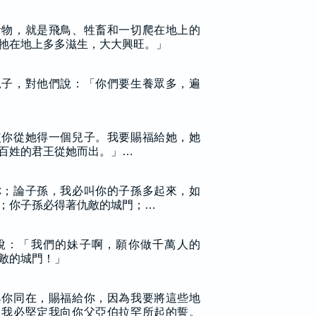
活物，就是飛鳥、牲畜和一切爬在地上的
牠在地上多多滋生，大大興旺。」
兒子，對他們說：「你們要生養眾多，遍
使你從她得一個兒子。我要賜福給她，她
百姓的君王從她而出。」…
你；論子孫，我必叫你的子孫多起來，如
；你子孫必得著仇敵的城門；…
說：「我們的妹子啊，願你做千萬人的
敵的城門！」
與你同在，賜福給你，因為我要將這些地
，我必堅定我向你父亞伯拉罕所起的誓。