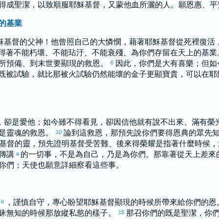
得成聖潔，以致順服耶穌基督，又蒙他血所灑的人。願恩惠、平
的基業
穌基督的父神！他曾照自己的大憐憫，藉著耶穌基督從死裡復活
得著不能朽壞、不能玷汙、不能衰殘、為你們存留在天上的基業
所預備、到末世要顯現的救恩。
因此，你們是大有喜樂；但如
6
既被試驗，就比那被火試驗仍然能壞的金子更顯寶貴，可以在耶
，卻是愛他；如今雖不得看見，卻因信他就有說不出來、滿有榮
是靈魂的救恩。
論到這救恩，那預先說你們要得恩典的眾先
10
基督的靈，預先證明基督受苦難、後來得榮耀是指著什麼時候
傳講
的一切事，不是為自己，乃是為你們。那靠著從天上差來
a
你們；天使也願意詳細察看這些事。
，謹慎自守，專心盼望耶穌基督顯現的時候所帶來給你們的恩
b
昧無知的時候那放縱私慾的樣子。
那召你們的既是聖潔，你
15