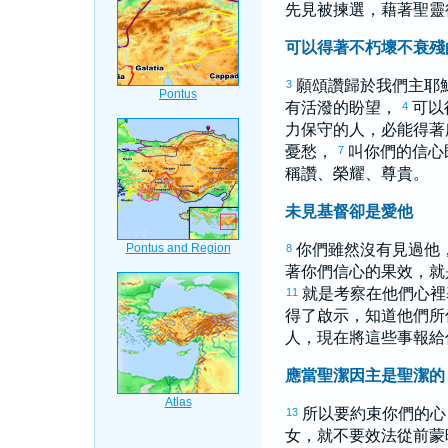
先見被揀選，藉著聖靈
可以得著不朽壞不衰殘
願頌讚歸於我們主耶
3
有活潑的盼望，
可以
4
力保守的人，必能得著
憂愁，
叫你們的信心
7
稱讚、榮耀、尊貴。
未見基督卻是愛他
你們雖然沒有見過他
8
著你們信心的果效，就
就是考察在他們心裡
11
得了啟示，知道他們所
人，現在將這些事報給
應當聖潔因主是聖潔的
所以要約束你們的心
13
女，就不要效法從前蒙