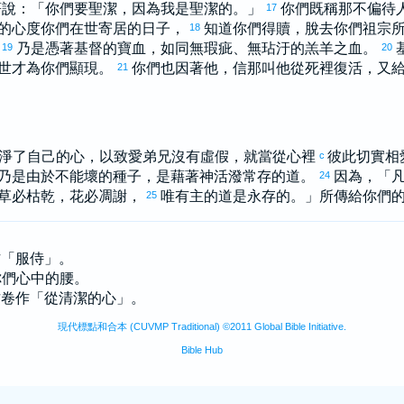
著說：「你們要聖潔，因為我是聖潔的。」
你們既稱那不偏待
17
的心度你們在世寄居的日子，
知道你們得贖，脫去你們祖宗
18
，
乃是憑著基督的寶血，如同無瑕疵、無玷汙的羔羊之血。
19
20
世才為你們顯現。
你們也因著他，信那叫他從死裡復活，又
21
淨了自己的心，以致愛弟兄沒有虛假，就當從心裡
彼此切實相
c
乃是由於不能壞的種子，是藉著神活潑常存的道。
因為，「
24
草必枯乾，花必凋謝，
唯有主的道是永存的。」所傳給你們
25
文作「服侍」。
上你們心中的腰。
有古卷作「從清潔的心」。
現代標點和合本 (CUVMP Traditional) ©2011 Global Bible Initiative.
Bible Hub