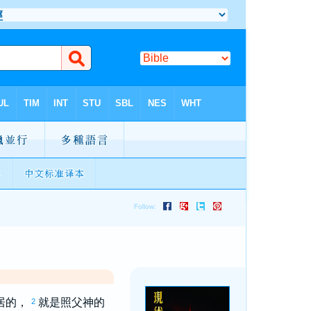
居的，
就是照父神的
2