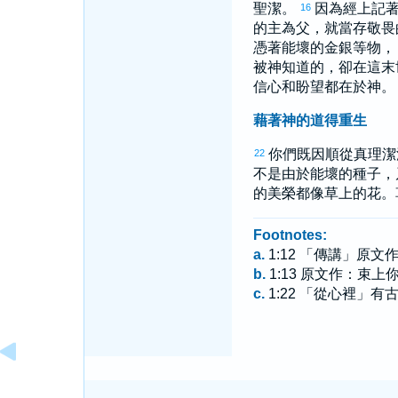
聖潔。
因為經上記
16
的主為父，就當存敬畏
憑著能壞的金銀等物
被神知道的，卻在這末
信心和盼望都在於神。
藉著神的道得重生
你們既因順從真理潔
22
不是由於能壞的種子，
的美榮都像草上的花。
Footnotes:
a.
1:12 「傳講」原
b.
1:13 原文作：束
c.
1:22 「從心裡」