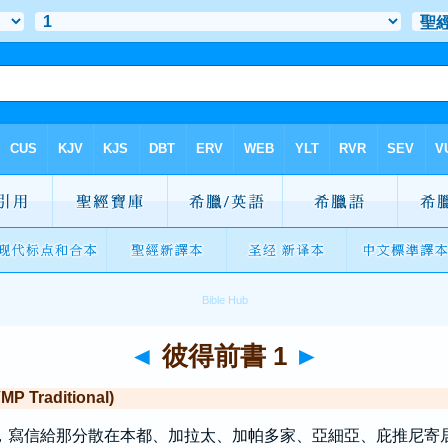
◄
彼得前書 1
►
Traditional)
，寫信給那分散在
本都
、
加拉太
、
加帕多家
、
亞細亞
、
庇推尼
寄