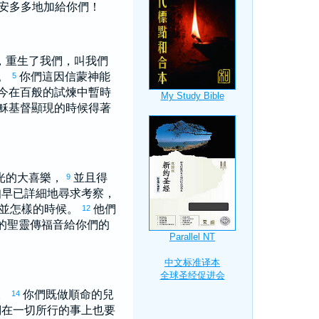
安多多地加給你們！
，重生了我們，叫我們
。
你們這因信蒙神能
5
今在百般的試煉中暫時
穌基督顯現的時候得著
光的大喜樂，
並且得
9
知早已詳細地尋求考察，
，並怎樣的時候。
他們
12
的聖靈傳福音給你們的
。
你們既做順命的兒
14
們在一切所行的事上也要