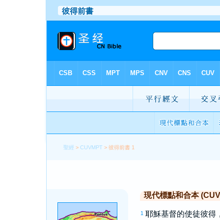
聖經
>
CUVMPT
> 彼得前書 1
現代標點和合本 (CUVMP 
耶穌基督的使徒
彼得
1