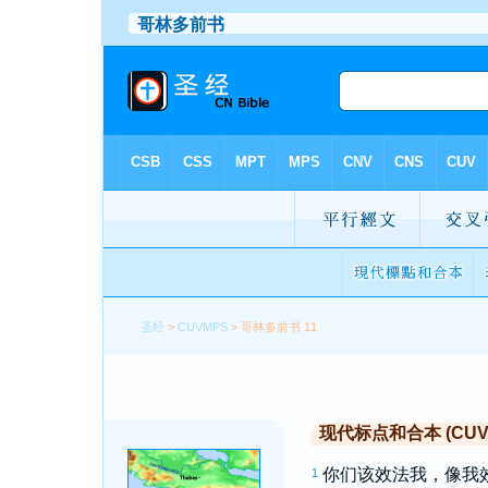
圣经
>
CUVMPS
> 哥林多前书 11
现代标点和合本 (CUVMP 
你们该效法我，像我
1