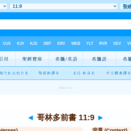
◄
哥林多前書 11:9
►
Verses)
背景 (Context)