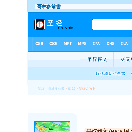
聖經
>
哥林多前書
>
章 11
> 聖經金句 9
平行經文 (Parallel 