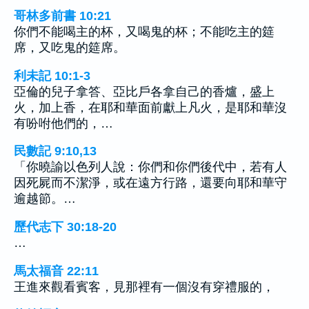
哥林多前書 10:21
你們不能喝主的杯，又喝鬼的杯；不能吃主的筵
席，又吃鬼的筵席。
利未記 10:1-3
亞倫的兒子拿答、亞比戶各拿自己的香爐，盛上
火，加上香，在耶和華面前獻上凡火，是耶和華沒
有吩咐他們的，…
民數記 9:10,13
「你曉諭以色列人說：你們和你們後代中，若有人
因死屍而不潔淨，或在遠方行路，還要向耶和華守
逾越節。…
歷代志下 30:18-20
…
馬太福音 22:11
王進來觀看賓客，見那裡有一個沒有穿禮服的，