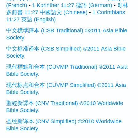
(French)
•
1 Korinther 11:27 德語 (German)
•
哥林
多前書 11:27 中國語文 (Chinese)
•
1 Corinthians
11:27 英語 (English)
中文標準譯本 (CSB Traditional) ©2011 Asia Bible
Society.
中文标准译本 (CSB Simplified) ©2011 Asia Bible
Society.
現代標點和合本 (CUVMP Traditional) ©2011 Asia
Bible Society.
现代标点和合本 (CUVMP Simplified) ©2011 Asia
Bible Society.
聖經新譯本 (CNV Traditional) ©2010 Worldwide
Bible Society.
圣经新译本 (CNV Simplified) ©2010 Worldwide
Bible Society.