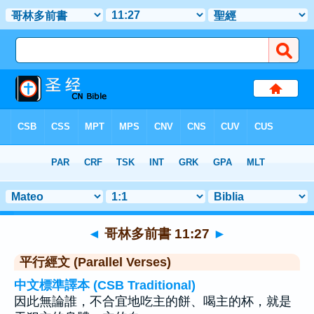
聖經
>
哥林多前書
>
章 11
> 聖經金句 27
◄
哥林多前書 11:27
►
平行經文 (Parallel Verses)
中文標準譯本 (CSB Traditional)
因此無論誰，不合宜地吃主的餅、喝主的杯，就是