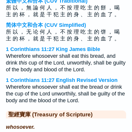
繁體中文和合本 (CUV Traditional)
所 以 ， 無 論 何 人 ， 不 按 理 吃 主 的 餅 ， 喝
主 的 杯 ， 就 是 干 犯 主 的 身 、 主 的 血 了 。
简体中文和合本 (CUV Simplified)
所 以 ， 无 论 何 人 ， 不 按 理 吃 主 的 饼 ， 喝
主 的 杯 ， 就 是 干 犯 主 的 身 、 主 的 血 了 。
1 Corinthians 11:27 King James Bible
Wherefore whosoever shall eat this bread, and
drink
this
cup of the Lord, unworthily, shall be guilty
of the body and blood of the Lord.
1 Corinthians 11:27 English Revised Version
Wherefore whosoever shall eat the bread or drink
the cup of the Lord unworthily, shall be guilty of the
body and the blood of the Lord.
聖經寶庫 (Treasury of Scripture)
whosoever.