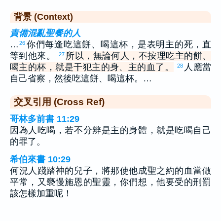
背景 (Context)
責備混亂聖餐的人
…
你們每逢吃這餅、喝這杯，是表明主的死，直
26
等到他來。
所以，無論何人，不按理吃主的餅、
27
喝主的杯，就是干犯主的身、主的血了。
人應當
28
自己省察，然後吃這餅、喝這杯。…
交叉引用 (Cross Ref)
哥林多前書 11:29
因為人吃喝，若不分辨是主的身體，就是吃喝自己
的罪了。
希伯來書 10:29
何況人踐踏神的兒子，將那使他成聖之約的血當做
平常，又褻慢施恩的聖靈，你們想，他要受的刑罰
該怎樣加重呢！