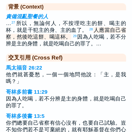
背景 (Context)
責備混亂聖餐的人
…
所以，無論何人，不按理吃主的餅、喝主的
27
杯，就是干犯主的身、主的血了。
人應當自己省
28
察，然後吃這餅、喝這杯。
因為人吃喝，若不分
29
辨是主的身體，就是吃喝自己的罪了。…
交叉引用 (Cross Ref)
馬太福音 26:22
他們就甚憂愁，一個一個地問他說：「主，是我
嗎？」
哥林多前書 11:29
因為人吃喝，若不分辨是主的身體，就是吃喝自己
的罪了。
哥林多後書 13:5
你們總要自己省察有信心沒有，也要自己試驗。豈
不知你們若不是可棄絕的，就有耶穌基督在你們心