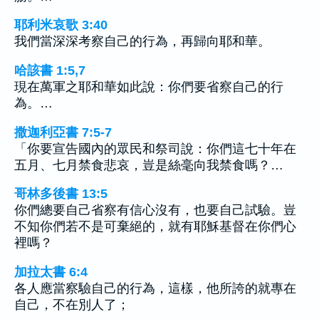
耶利米哀歌 3:40
我們當深深考察自己的行為，再歸向耶和華。
哈該書 1:5,7
現在萬軍之耶和華如此說：你們要省察自己的行
為。…
撒迦利亞書 7:5-7
「你要宣告國內的眾民和祭司說：你們這七十年在
五月、七月禁食悲哀，豈是絲毫向我禁食嗎？…
哥林多後書 13:5
你們總要自己省察有信心沒有，也要自己試驗。豈
不知你們若不是可棄絕的，就有耶穌基督在你們心
裡嗎？
加拉太書 6:4
各人應當察驗自己的行為，這樣，他所誇的就專在
自己，不在別人了；