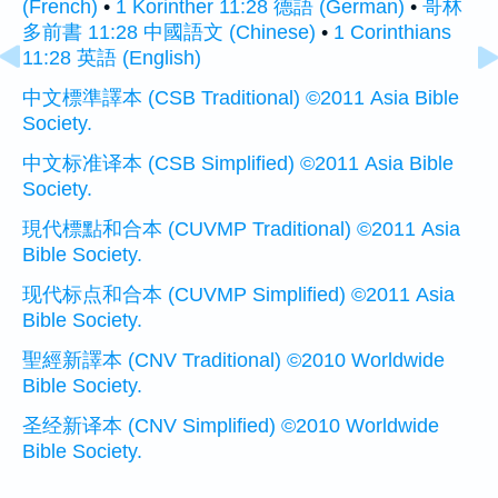
(French)
•
1 Korinther 11:28 德語 (German)
•
哥林
多前書 11:28 中國語文 (Chinese)
•
1 Corinthians
11:28 英語 (English)
中文標準譯本 (CSB Traditional) ©2011 Asia Bible
Society.
中文标准译本 (CSB Simplified) ©2011 Asia Bible
Society.
現代標點和合本 (CUVMP Traditional) ©2011 Asia
Bible Society.
现代标点和合本 (CUVMP Simplified) ©2011 Asia
Bible Society.
聖經新譯本 (CNV Traditional) ©2010 Worldwide
Bible Society.
圣经新译本 (CNV Simplified) ©2010 Worldwide
Bible Society.