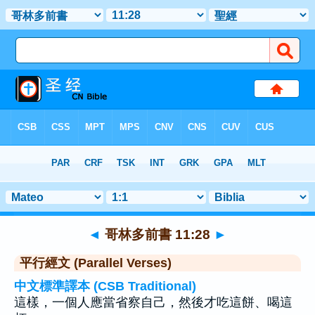
聖經
>
哥林多前書
>
章 11
> 聖經金句 28
◄
哥林多前書 11:28
►
平行經文 (Parallel Verses)
中文標準譯本 (CSB Traditional)
這樣，一個人應當省察自己，然後才吃這餅、喝這