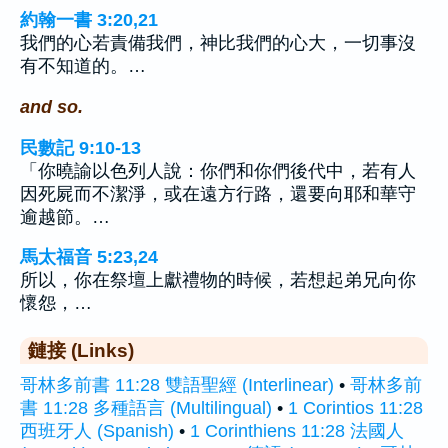
約翰一書 3:20,21
我們的心若責備我們，神比我們的心大，一切事沒
有不知道的。…
and so.
民數記 9:10-13
「你曉諭以色列人說：你們和你們後代中，若有人
因死屍而不潔淨，或在遠方行路，還要向耶和華守
逾越節。…
馬太福音 5:23,24
所以，你在祭壇上獻禮物的時候，若想起弟兄向你
懷怨，…
鏈接 (Links)
哥林多前書 11:28 雙語聖經 (Interlinear)
•
哥林多前
書 11:28 多種語言 (Multilingual)
•
1 Corintios 11:28
西班牙人 (Spanish)
•
1 Corinthiens 11:28 法國人