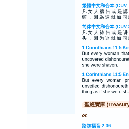
繁體中文和合本 (CUV Tra
凡 女 人 禱 告 或 是 講
頭 ， 因 為 這 就 如 同 
简体中文和合本 (CUV Sim
凡 女 人 祷 告 或 是 讲
头 ， 因 为 这 就 如 同 
1 Corinthians 11:5 K
But every woman that
uncovered dishonoureth 
she were shaven.
1 Corinthians 11:5 En
But every woman pra
unveiled dishonoureth
thing as if she were sh
聖經寶庫 (Treasury o
or.
路加福音 2:36