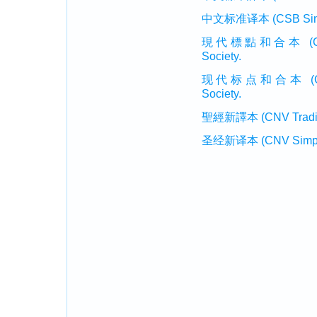
中文标准译本 (CSB Simplif
現代標點和合本 (CUVMP T
Society.
现代标点和合本 (CUVMP 
Society.
聖經新譯本 (CNV Tradition
圣经新译本 (CNV Simplifi