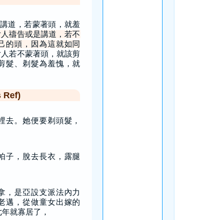
講道，若蒙著頭，就羞
女人禱告或是講道，若不
己的頭，因為這就如同
女人若不蒙著頭，就該剪
剪髮、剃髮為羞愧，就
Ref)
裡去。她便要剃頭髮，
帕子，脫去長衣，露腿
拿，是亞設支派法內力
老邁，從做童女出嫁的
七年就寡居了，