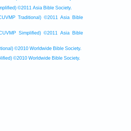
ied) ©2011 Asia Bible Society.
raditional) ©2011 Asia Bible
Simplified) ©2011 Asia Bible
al) ©2010 Worldwide Bible Society.
ed) ©2010 Worldwide Bible Society.