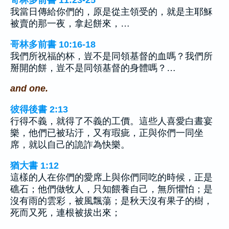
哥林多前書 11:23-25
我當日傳給你們的，原是從主領受的，就是主耶穌
被賣的那一夜，拿起餅來，…
哥林多前書 10:16-18
我們所祝福的杯，豈不是同領基督的血嗎？我們所
掰開的餅，豈不是同領基督的身體嗎？…
and one.
彼得後書 2:13
行得不義，就得了不義的工價。這些人喜愛白晝宴
樂，他們已被玷汙，又有瑕疵，正與你們一同坐
席，就以自己的詭詐為快樂。
猶大書 1:12
這樣的人在你們的愛席上與你們同吃的時候，正是
礁石；他們做牧人，只知餵養自己，無所懼怕；是
沒有雨的雲彩，被風飄蕩；是秋天沒有果子的樹，
死而又死，連根被拔出來；