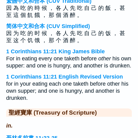
繁體中文和合本 (CUV Traditional)
因 為 吃 的 時 候 ， 各 人 先 吃 自 己 的 飯 ， 甚
至 這 個 飢 餓 ， 那 個 酒 醉 。
简体中文和合本 (CUV Simplified)
因 为 吃 的 时 候 ， 各 人 先 吃 自 己 的 饭 ， 甚
至 这 个 饥 饿 ， 那 个 酒 醉 。
1 Corinthians 11:21 King James Bible
For in eating every one taketh before
other
his own
supper: and one is hungry, and another is drunken.
1 Corinthians 11:21 English Revised Version
for in your eating each one taketh before other his
own supper; and one is hungry, and another is
drunken.
聖經寶庫 (Treasury of Scripture)
in.