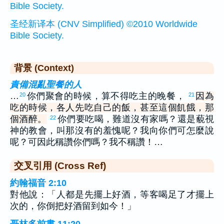
Bible Society.
圣经新译本 (CNV Simplified) ©2010 Worldwide
Bible Society.
背景 (Context)
責備混亂聖餐的人
…
你們聚會的時候，算不得吃主的晚餐，
因為
20
21
吃的時候，各人先吃自己的飯，甚至這個飢餓，那
個酒醉。
你們要吃喝，難道沒有家嗎？還是藐視
22
神的教會，叫那沒有的羞愧呢？我向你們可怎麼說
呢？可因此稱讚你們嗎？我不稱讚！…
交叉引用 (Cross Ref)
約翰福音 2:10
對他說：「人都是先擺上好酒，等客喝足了才擺上
次的，你倒把好酒留到如今！」
哥林多前書 11:20