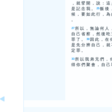
， 就 擘 開 ， 說 ： 這 
是 記 念 我 。
飯 後 
25
候 ， 要 如 此 行 ， 為
。
所 以 ， 無 論 何 人 
27
自 己 省 察 ， 然 後 吃 
罪 了 。
因 此 ， 在 
30
是 先 分 辨 自 己 ， 就
定 罪 。
所 以 我 弟 兄 們 ， 
33
得 你 們 聚 會 ， 自 己 