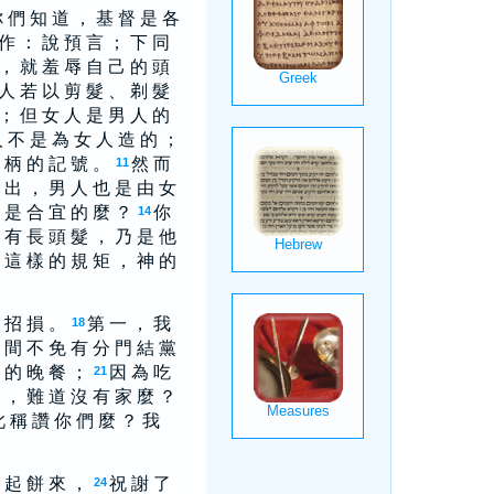
 們 知 道 ， 基 督 是 各
 作 ： 說 預 言 ； 下 同
 ， 就 羞 辱 自 己 的 頭
 人 若 以 剪 髮 、 剃 髮
 ； 但 女 人 是 男 人 的
 不 是 為 女 人 造 的 ；
 柄 的 記 號 。
然 而
11
 出 ， 男 人 也 是 由 女
 是 合 宜 的 麼 ？
你
14
 有 長 頭 髮 ， 乃 是 他
 這 樣 的 規 矩 ， 神 的
 招 損 。
第 一 ， 我
18
 間 不 免 有 分 門 結 黨
 的 晚 餐 ；
因 為 吃
21
 ， 難 道 沒 有 家 麼 ？
此 稱 讚 你 們 麼 ？ 我
 起 餅 來 ，
祝 謝 了
24