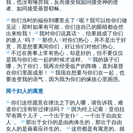
我，也没有唾弃我，反而接受我如同接受神的使
者、如同接受基督耶稣。
你们当时的福份到哪里去了
呢？我可以给你们做
15
d
见证：那时如果有可能，你们连自己的眼睛都会挖
出来给我！
我对你们说真话
，结果就成了你们
16
e
的敌人
吗？
那些人
对你们热心，并不是出于好
f
17
g
意，而是想要离间你们，好让你们对他们热心。
不过在善事上常有热心，却是好的，但不要仅仅
18
是我与你们在一起的时候才这样。
我的孩子们
19
哪，为了你们，我再次经受临产的阵痛，直到基督
在你们里面成形！
我现在想要与你们在一起，也
20
要改变我的语气，因为我为你们的缘故心里困惑。
两个妇人的寓意
你们这些愿意在律法之下的人哪，请告诉我，难
21
道你们没有听过律法吗？
因为经上记着：
亚伯拉
22
罕
有两个儿子，一个出于女仆
，一个出于自由女
h
人
。
那出于女仆的是由肉体生的，那出于自由
i
23
女人的是藉着应许生的。
这些都是有寓意的。就
24