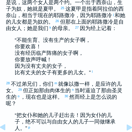
是说，这两个女人是两个约。一个出于
西奈
山，生
子为奴，她就是
夏甲
。
这
夏甲
是指着
阿拉伯
的
西
25
奈
山，相当于现在的
耶路撒冷
，因为
耶路撒冷
和她
j
的儿女都是为奴的。
但那在上面的
耶路撒冷
是自
26
由女人；她是我们
的母亲。
因为经上记着：
k
27
“不能生育、没有生产的女子啊，
你要欢喜！
没有经历临产阵痛的女子啊，
你要放声呼喊！
因为没有丈夫的女子，
比有丈夫的女子有更多的儿女。”
l
不过弟兄们，你们
就像
以撒
一样，是应许的儿
28
m
女。
但正如那由肉体生的
当时逼迫了那由圣灵
29
n
生的
，现在也是这样。
然而经上是怎么说的
o
30
呢？
“把女仆和她的儿子赶出去！因为女仆的儿
子，绝不可以与自由女人的儿子一同做继承
人。”
p