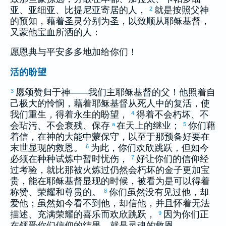
亚
、
亚细亚
、
比提尼亚
寄居的人，
就是按照父神
2
的预知，藉着圣灵分别为圣，以致顺从耶稣基督，
又蒙他宝血所洒的人：
愿恩典与平安多多地加给你们！
活的盼望
愿颂赞归于神——我们主耶稣基督的父！他照着自
3
己极大的怜悯，藉着耶稣基督从死人中的复活，使
我们重生，得着永生的盼望，
得着不会朽坏、不
4
会玷污、不会衰残、保存
在天上的继业；
你们藉
a
5
着信，在神的大能中蒙保守，以至于那预备好要在
末世显现的救恩。
为此，你们欢欣跳跃，但如今
6
必须在种种试炼中暂时忧伤，
好让你们的信仰经
7
过考验，就比那被火炼过仍然会朽坏的金子更加宝
贵，能在耶稣基督显现的时候，被看为是可以得着
称赞、荣耀和尊贵的。
你们虽然没有见过他，却
8
爱他；虽然如今看不到他，却信他，并且怀着无法
描述、充满荣耀的喜乐而欢欣跳跃，
因为你们正
9
在领受你们信仰的结果，就是灵魂的救恩。