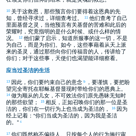
关于这救恩，那些预言你们要得着这恩典的先
10
知，曾经寻求过，详细查考过。
他们查考了自己
11
里面基督之灵，当他预言有关基督的苦难和此后的
荣耀时，究竟指明的是什么时候、或什么样的情
况。
他们蒙了启示，知道所服事的这一切，不是
12
为自己，而是为你们。如今，这些事藉着从天上派
来的圣灵，通过那些向你们传福音的人，传讲给了
你们；对于这些事，天使们也渴望能详细察看。
应当过圣洁的生活
因此，你们要约束自己的意念
，要谨慎，要把盼
13
b
望完全寄托在耶稣基督显现时带给你们的恩典上。
做为顺从的儿女，不可效法你们原先愚昧无知时
14
的那些欲望；
相反，正如召唤你们的那一位是圣
15
洁的，你们在一切行为上也当成为圣洁的，
因为
16
经上记着：“你们当成为圣洁的，因为我是圣洁
的。”
c
你们既然称不偏待人、只按每个人的行为施行审
17