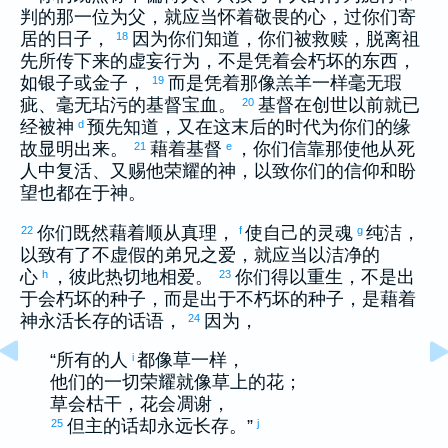
判的那一位为父，就应当怀着敬畏的心，过你们寄
居的日子，
因为你们知道，你们被救赎，脱离祖
18
先所传下来的虚妄行为，不是凭着会朽坏的东西，
如银子或金子，
而是凭着那像羔羊一样毫无瑕
19
疵、毫无玷污的基督宝血。
基督在创世以前就已
20
经被神
预先知道，又在这末后的时代为你们的缘
d
故显明出来。
藉着基督
，你们信靠那使他从死
21
e
人中复活、又赐他荣耀的神，以致你们的信仰和盼
望也都在于神。
你们既然藉着顺从真理，
使自己的灵魂
纯洁，
22
f
g
以致有了不虚假的弟兄之爱，就应当以洁净的
心
，彼此热切地相爱。
你们得以重生，不是出
h
23
于会朽坏的种子，而是出于不朽坏的种子，是藉着
神永活长存的话语，
因为，
24
“所有的人
都像草一样，
i
他们的一切荣耀就像草上的花；
草会枯干，花会凋谢，
但主的话却永远长存。”
25
j