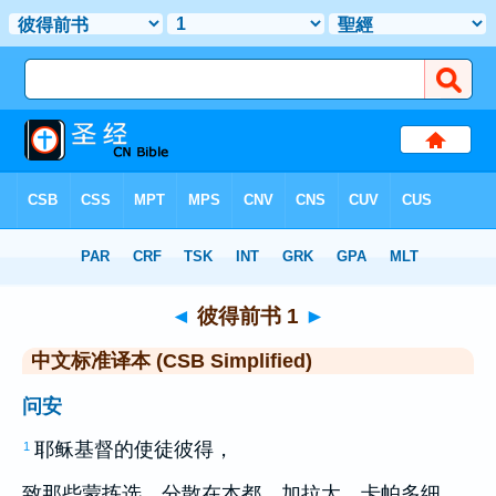
圣经
>
CSBS
> 彼得前书 1
◄
彼得前书 1
►
中文标准译本 (CSB Simplified)
问安
耶稣基督的使徒
彼得
，
1
致那些蒙拣选，分散在
本都
、
加拉太
、
卡帕多细