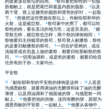
的血要泼在祭坛的四周。
祭司要把祭牲的一切脂
3
肪都献上，就是肥尾巴和遮盖内脏的脂肪，
以及
4
两个肾、肾上近腰旁的脂肪和肾旁的肝叶，一起取
下。
然後把这些焚烧在祭坛上，作献给耶和华的
5
火祭，这是赎愆祭。
祭司家中的男丁，都可以吃
6
祭牲的肉，要在圣洁的地方吃；这是至圣的。
赎
7
罪祭怎样，赎愆祭也怎样；两个祭的律例相同；
8
祭物要归主持赎罪的祭司，祭司替人献燔祭，祭牲
的皮要归献燔祭的祭司。
一切在炉里烤的，或在
9
浅锅里或在煎盘上做的素祭，都要归给那献祭的祭
司。
一切用油调和，或是乾的素祭，都要归给亚
10
伦所有的子孙，大家均分。
平安祭
「献给耶和华的平安祭的律例是这样：
人若是
11
12
为感恩献祭，就要用调油的无酵饼和抹了油的无酵
薄饼，以及用油调和了细面做的饼，与感恩祭一同
献上。
他要把他的供物，连同有酵的饼，跟那为
13
感恩而献的平安祭，一起献上。
他要从各物中，
14