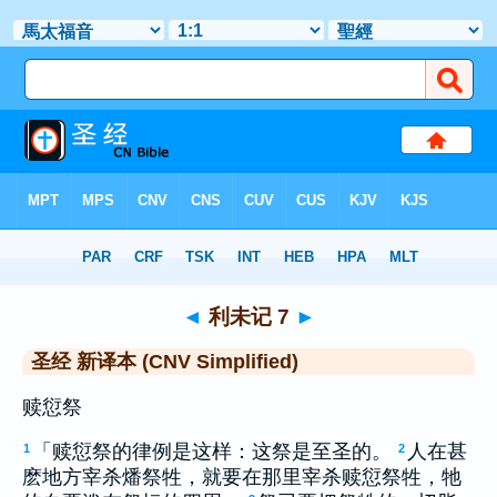
圣经
>
CNVS
> 利未记 7
◄
利未记 7
►
圣经 新译本 (CNV Simplified)
赎愆祭
「赎愆祭的律例是这样：这祭是至圣的。
人在甚
1
2
麽地方宰杀燔祭牲，就要在那里宰杀赎愆祭牲，牠