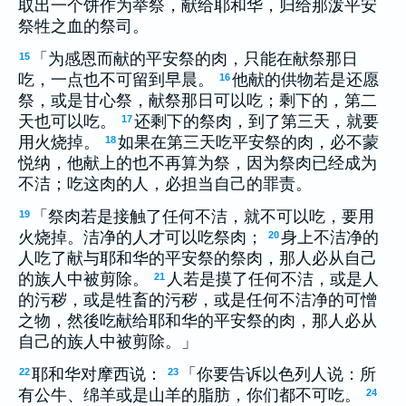
取出一个饼作为举祭，献给耶和华，归给那泼平安
祭牲之血的祭司。
「为感恩而献的平安祭的肉，只能在献祭那日
15
吃，一点也不可留到早晨。
他献的供物若是还愿
16
祭，或是甘心祭，献祭那日可以吃；剩下的，第二
天也可以吃。
还剩下的祭肉，到了第三天，就要
17
用火烧掉。
如果在第三天吃平安祭的肉，必不蒙
18
悦纳，他献上的也不再算为祭，因为祭肉已经成为
不洁；吃这肉的人，必担当自己的罪责。
「祭肉若是接触了任何不洁，就不可以吃，要用
19
火烧掉。洁净的人才可以吃祭肉；
身上不洁净的
20
人吃了献与耶和华的平安祭的祭肉，那人必从自己
的族人中被剪除。
人若是摸了任何不洁，或是人
21
的污秽，或是牲畜的污秽，或是任何不洁净的可憎
之物，然後吃献给耶和华的平安祭的肉，那人必从
自己的族人中被剪除。」
耶和华对摩西说：
「你要告诉以色列人说：所
22
23
有公牛、绵羊或是山羊的脂肪，你们都不可吃。
24