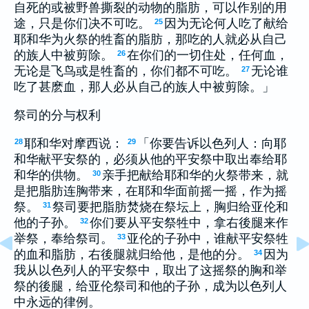
自死的或被野兽撕裂的动物的脂肪，可以作别的用
途，只是你们决不可吃。
因为无论何人吃了献给
25
耶和华为火祭的牲畜的脂肪，那吃的人就必从自己
的族人中被剪除。
在你们的一切住处，任何血，
26
无论是飞鸟或是牲畜的，你们都不可吃。
无论谁
27
吃了甚麽血，那人必从自己的族人中被剪除。」
祭司的分与权利
耶和华对摩西说：
「你要告诉以色列人：向耶
28
29
和华献平安祭的，必须从他的平安祭中取出奉给耶
和华的供物。
亲手把献给耶和华的火祭带来，就
30
是把脂肪连胸带来，在耶和华面前摇一摇，作为摇
祭。
祭司要把脂肪焚烧在祭坛上，胸归给亚伦和
31
他的子孙。
你们要从平安祭牲中，拿右後腿来作
32
举祭，奉给祭司。
亚伦的子孙中，谁献平安祭牲
33
的血和脂肪，右後腿就归给他，是他的分。
因为
34
我从以色列人的平安祭中，取出了这摇祭的胸和举
祭的後腿，给亚伦祭司和他的子孙，成为以色列人
中永远的律例。