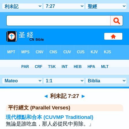
聖經
>
利未記
>
章 7
> 聖經金句 27
◄
利未記 7:27
►
平行經文 (Parallel Verses)
現代標點和合本 (CUVMP Traditional)
無論是誰吃血，那人必從民中剪除。」