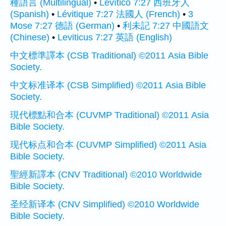
種語言 (Multilingual)
•
Levítico 7:27 西班牙人
(Spanish)
•
Lévitique 7:27 法國人 (French)
•
3
Mose 7:27 德語 (German)
•
利未記 7:27 中國語文
(Chinese)
•
Leviticus 7:27 英語 (English)
中文標準譯本 (CSB Traditional) ©2011 Asia Bible
Society.
中文标准译本 (CSB Simplified) ©2011 Asia Bible
Society.
現代標點和合本 (CUVMP Traditional) ©2011 Asia
Bible Society.
现代标点和合本 (CUVMP Simplified) ©2011 Asia
Bible Society.
聖經新譯本 (CNV Traditional) ©2010 Worldwide
Bible Society.
圣经新译本 (CNV Simplified) ©2010 Worldwide
Bible Society.