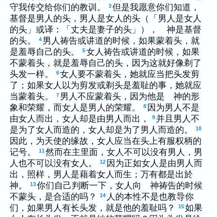
守我传交给你们的教训。
但是我愿意你们知道，
3
基督是男人的头，男人是女人的头（「男人是女人
的头」或译：「丈夫是妻子的头」）， 神是基督
的头。
男人祷告或讲道的时候，如果蒙着头，就
4
是羞辱自己的头。
女人祷告或讲道的时候，如果
5
不蒙着头，就是羞辱自己的头，因为这就好像剃了
头发一样。
女人要不蒙着头，她就应当把头发剪
6
了；如果女人以为剪发或剃头是羞耻的事，她就应
当蒙着头。
男人不应蒙着头，因为他是 神的形
7
象和荣耀，而女人是男人的荣耀。
因为男人不是
8
由女人而出，女人却是由男人而出，
并且男人不
9
是为了女人而造的，女人却是为了男人而造的。
10
因此，为天使的缘故，女人应当在头上有服权柄的
记号。
然而在主里面，女人不可以没有男人，男
11
人也不可以没有女人。
因为正如女人是由男人而
12
出，照样，男人是藉着女人而生；万有都是出於
神。
你们自己判断一下，女人向 神祷告的时候
13
不蒙头，是合适的吗？
人的本性不是也教导你
14
们，如果男人有长头发，就是他的羞耻吗？
如果
15