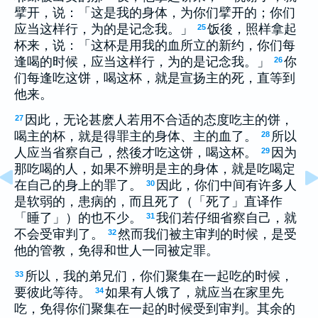
擘开，说：「这是我的身体，为你们擘开的；你们
应当这样行，为的是记念我。」
饭後，照样拿起
25
杯来，说：「这杯是用我的血所立的新约，你们每
逢喝的时候，应当这样行，为的是记念我。」
你
26
们每逢吃这饼，喝这杯，就是宣扬主的死，直等到
他来。
因此，无论甚麽人若用不合适的态度吃主的饼，
27
喝主的杯，就是得罪主的身体、主的血了。
所以
28
人应当省察自己，然後才吃这饼，喝这杯。
因为
29
那吃喝的人，如果不辨明是主的身体，就是吃喝定
在自己的身上的罪了。
因此，你们中间有许多人
30
是软弱的，患病的，而且死了（「死了」直译作
「睡了」）的也不少。
我们若仔细省察自己，就
31
不会受审判了。
然而我们被主审判的时候，是受
32
他的管教，免得和世人一同被定罪。
所以，我的弟兄们，你们聚集在一起吃的时候，
33
要彼此等待。
如果有人饿了，就应当在家里先
34
吃，免得你们聚集在一起的时候受到审判。其余的