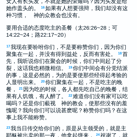
女人有长头发，不就是她的荣耀吗？因为头发是给
她作盖头的。
如果有人想要强辩，我们却没有这
16
种习惯， 神的众教会也没有。
要用合适的态度吃主的圣餐（太26:26~28；可
14:22~24；路22:17~20）
我现在要吩咐你们，不是要称赞你们，因为你们
17
聚集在一起，并没有得到益处，反而有害处。
首
18
先，我听说你们在聚会的时候，你们中间起了分
裂，这话我也稍微相信。
你们中间会有分党结派
19
的事，这是必然的，为的是要使那些经得起考验的
人显明出来。
你们聚集在一起，不是吃主的晚
20
餐，
因为吃的时候，各人都先吃自己的晚餐，结
21
果有人饥饿，有人醉了。
难道你们没有家可以吃
22
喝吗？还是你们藐视 神的教会，使那些没有的羞
愧呢？我向你们可以说甚麽呢？称赞你们吗？在这
事上我不能称赞。
我当日传交给你们的，原是从主领受的，就是主
23
耶稣被出卖的那一夜，他拿起饼来，
祝谢了，就
24