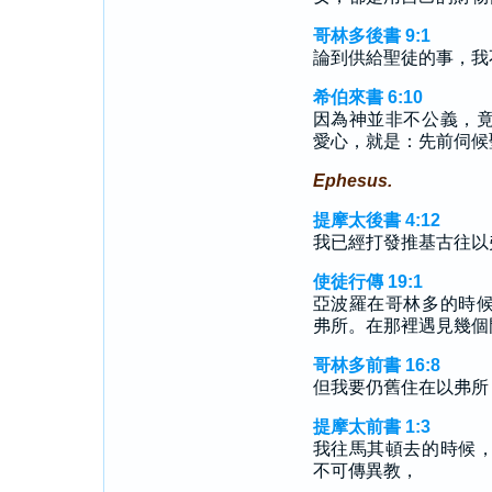
哥林多後書 9:1
論到供給聖徒的事，我
希伯來書 6:10
因為神並非不公義，
愛心，就是：先前伺候
Ephesus.
提摩太後書 4:12
我已經打發推基古往以
使徒行傳 19:1
亞波羅在哥林多的時
弗所。在那裡遇見幾個
哥林多前書 16:8
但我要仍舊住在以弗所
提摩太前書 1:3
我往馬其頓去的時候
不可傳異教，