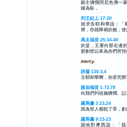
願主憐憫阿尼色弗一
鏈為恥，
列王紀上 17:20
就求告耶和華說：「
裡，你就降禍於她，使
馬太福音 25:34-40
於是，王要向那右邊
那創世以來為你們所預
mercy.
詩篇 130:3,4
主耶和華啊，你若究察
路加福音 1:72,78
向我們列祖施憐憫、記
羅馬書 3:23,24
因為世人都犯了罪，虧
羅馬書 9:15-23
因他對摩西說：「我