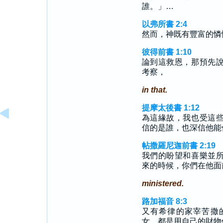
誰。」…
以弗所書 2:4
然而，神既有豐富的憐
彼得前書 1:10
論到這救恩，那預先
考察，
in that.
提摩太後書 1:12
為這緣故，我也受這
信的是誰，也深信他能
帖撒羅尼迦前書 2:19
我們的盼望和喜樂並
來的時候，你們在他面
ministered.
路加福音 8:3
又有希律的家宰苦撒
女，都是用自己的財物