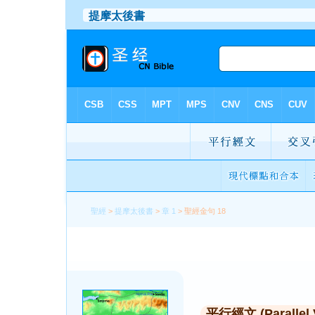
聖經
>
提摩太後書
>
章 1
> 聖經金句 18
平行經文 (Parallel 