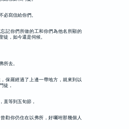
不必寫信給你們。
竟忘記你們所做的工和你們為他名所顯的
聖徒，如今還是伺候。
弗所去。
候，保羅經過了上邊一帶地方，就來到以
門徒，
，直等到五旬節，
，曾勸你仍住在以弗所，好囑咐那幾個人