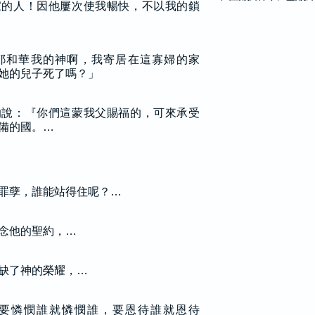
家的人！因他屢次使我暢快，不以我的鎖
耶和華我的神啊，我寄居在這寡婦的家
她的兒子死了嗎？」
的說：『你們這蒙我父賜福的，可來承受
備的國。…
罪孽，誰能站得住呢？…
念他的聖約，…
缺了神的榮耀，…
要憐憫誰就憐憫誰，要恩待誰就恩待