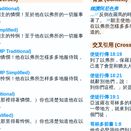
tional)
稱讚阿尼色弗
到主的憐憫！至於他在以弗所的一切服事
…
反倒在羅馬的
17
。
著了。
願主使他
18
在以弗所怎樣多多
lified)
道的。
到主的怜悯！至于他在以弗所的一切服事
。
交叉引用 (Cross 
raditional)
使徒行傳 18:19
的憐憫！他在以弗所怎樣多多地服侍我，
到了以弗所，保羅
己進了會堂和猶太
implified)
使徒行傳 18:21
的怜悯！他在以弗所怎样多多地服侍我，
就辭別他們，說：
到你們這裡。」於
ional)
使徒行傳 19:1
主那裡得著憐憫。）你也清楚知道他在以
亞波羅在哥林多的
。
一帶地方，就來到
個門徒，
fied)
主那里得着怜悯。）你也清楚知道他在以
哥林多前書 1:8
。
他也必堅固你們到