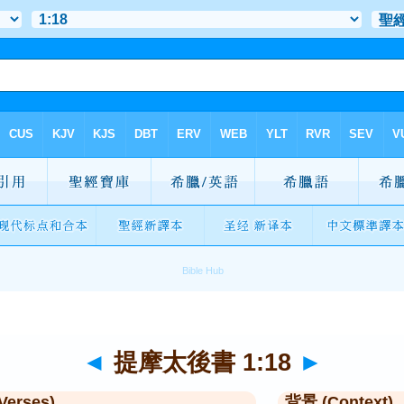
◄
提摩太後書 1:18
►
Verses)
背景 (Context)