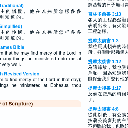
穌基督的日子無可
ditional)
 主 的 憐 憫 。 他 在 以 弗 所 怎 樣 多 多
哥林多前書 3:13
 明 知 道 的 。
各人的工程必然顯
表明出來，有火發
plified)
工程怎樣。
 主 的 怜 悯 。 他 在 以 弗 所 怎 样 多 多
 明 知 道 的 。
提摩太前書 1:3
我往馬其頓去的時
James Bible
所，好囑咐那幾個
m that he may find mercy of the Lord in
 many things he ministered unto me at
提摩太後書 1:12
very well.
為這緣故，我也受
為恥，因為知道我
sh Revised Version
能保全我所交付他
m to find mercy of the Lord in that day);
ngs he ministered at Ephesus, thou
提摩太後書 1:17
反倒在羅馬的時候
了。
f Scripture)
提摩太後書 4:8
從此以後，有公義
按著公義審判的主
不但賜給我，也賜