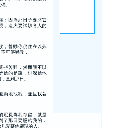
責備。
露；因為那日子要將它
現，這火要試驗各人的
候，曾勸你仍住在以弗
人不可傳異教，
這些苦難，然而我不以
所信的是誰，也深信他
的，直到那日。
殷勤地找我，並且找著
的冠冕為我存留，就是
到了那日要賜給我的；
給凡愛慕他顯現的人。