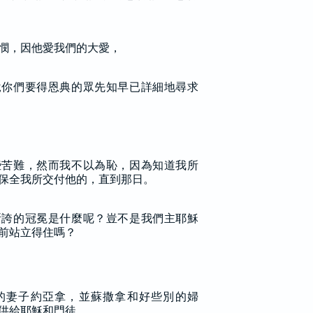
憫，因他愛我們的大愛，
說你們要得恩典的眾先知早已詳細地尋求
些苦難，然而我不以為恥，因為知道我所
保全我所交付他的，直到那日。
所誇的冠冕是什麼呢？豈不是我們主耶穌
前站立得住嗎？
的妻子約亞拿，並蘇撒拿和好些別的婦
供給耶穌和門徒。