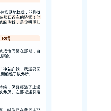
時候殷勤地找我，並且找
在那日得主的憐憫！他
地服侍我，是你明明知
Ref)
就把他們留在那裡，自
人辯論。
「神若許我，我還要回
是開船離了以弗所。
時候，保羅經過了上邊
以弗所。在那裡遇見幾
底，叫你們在我們主耶