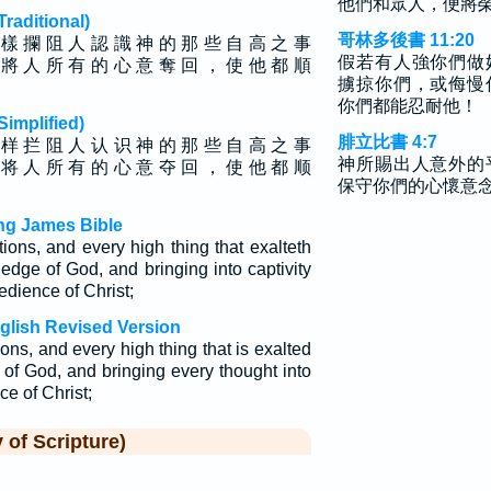
他們和眾人，便將
ditional)
哥林多後書 11:20
 樣 攔 阻 人 認 識 神 的 那 些 自 高 之 事
假若有人強你們做
 將 人 所 有 的 心 意 奪 回 ， 使 他 都 順
擄掠你們，或侮慢
你們都能忍耐他！
plified)
腓立比書 4:7
 样 拦 阻 人 认 识 神 的 那 些 自 高 之 事
神所賜出人意外的
 将 人 所 有 的 心 意 夺 回 ， 使 他 都 顺
保守你們的心懷意
ing James Bible
ons, and every high thing that exalteth
ledge of God, and bringing into captivity
edience of Christ;
nglish Revised Version
ns, and every high thing that is exalted
of God, and bringing every thought into
ce of Christ;
f Scripture)