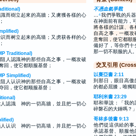
tional)
不憑血氣爭戰
知識而樹立起來的高牆；又虜獲各樣的心
…
我們爭戰的兵器
4
；
在神面前有能力，
將各樣的計謀、各
lified)
自高之事，一概攻
知识而树立起来的高墙；又虏获各样的心
意奪回，使它都順
；
備好了，等你們十
那一切不順服的人
raditional)
攔阻人認識神的那些自高之事，一概攻破
交叉引用 (Cross 
奪回，使它都順服基督；
以賽亞書 2:11
implified)
到那日，眼目高傲
拦阻人认识神的那些自高之事，一概攻破
的都必屈膝，唯獨
夺回，使它都顺服基督；
耶利米書 23:29
ional)
耶和華說：「我的
擋人認識 神的一切高牆，並且把一切心
碎磐石的大錘嗎？
哥林多後書 9:13
fied)
他們從這供給的事
挡人认识 神的一切高墙，并且把一切心
承認基督、順服他