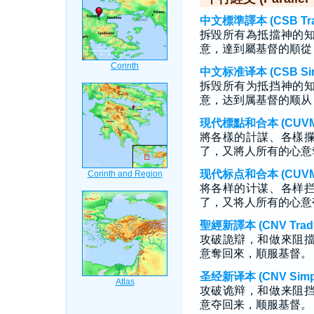
中文標準譯本 (CSB Tradi
拆毀所有為抵擋神的
意，達到屬基督的順從
中文标准译本 (CSB Simp
拆毁所有为抵挡神的
意，达到属基督的顺从
現代標點和合本 (CUVMP T
將各樣的計謀、各樣
了，又將人所有的心意
现代标点和合本 (CUVMP S
将各样的计谋、各样
了，又将人所有的心意
聖經新譯本 (CNV Tradit
攻破詭辯，和做來阻
意奪回來，順服基督。
圣经新译本 (CNV Simpli
攻破诡辩，和做来阻
意夺回来，顺服基督。