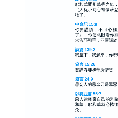
耶和華聞那馨香之氣
（人從小時心裡懷著
物了。
申命記 15:9
你要謹慎，不可心裡
了』，你便惡眼看你
求告耶和華，罪便歸於
詩篇 139:2
我坐下，我起來，你都
箴言 15:26
惡謀為耶和華所憎惡，
箴言 24:9
愚妄人的思念乃是罪惡
以賽亞書 55:7
惡人當離棄自己的道
和華，耶和華就必憐
免。