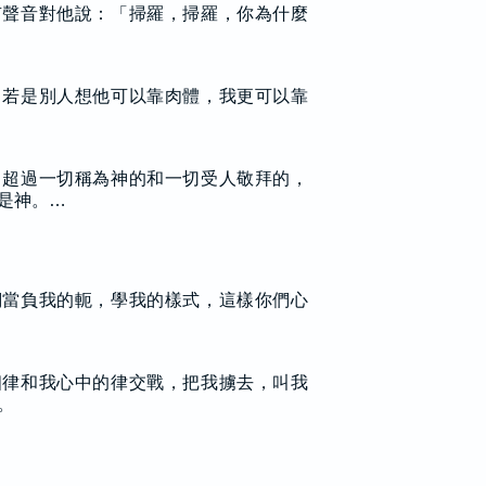
有聲音對他說：「掃羅，掃羅，你為什麼
，若是別人想他可以靠肉體，我更可以靠
己超過一切稱為神的和一切受人敬拜的，
是神。…
們當負我的軛，學我的樣式，這樣你們心
個律和我心中的律交戰，把我擄去，叫我
。