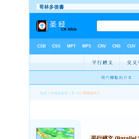
聖經
>
哥林多後書
>
章 10
> 聖經金句 5
平行經文 (Parallel 