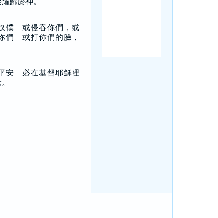
榮耀歸於神。
奴僕，或侵吞你們，或
你們，或打你們的臉，
平安，必在基督耶穌裡
念。