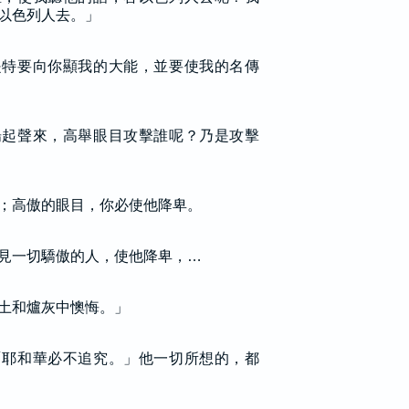
以色列人去。」
是特要向你顯我的大能，並要使我的名傳
揚起聲來，高舉眼目攻擊誰呢？乃是攻擊
；高傲的眼目，你必使他降卑。
見一切驕傲的人，使他降卑，…
土和爐灰中懊悔。」
「耶和華必不追究。」他一切所想的，都