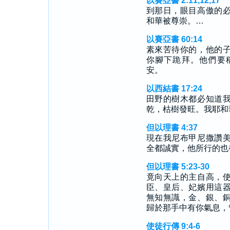
以賽亞書 2:11,12,17
到那日，眼目高傲的
和華被尊崇。…
以賽亞書 60:14
素來苦待你的，他的
你腳下跪拜。他們要
安。
以西結書 17:24
田野的樹木都必知道
乾，枯樹發旺。我耶和
但以理書 4:37
現在我尼布甲尼撒讚
全都誠實，他所行的也
但以理書 5:23-30
竟向天上的主自高，
臣、皇后、妃嬪用這
無知無識，金、銀、
歸於那手中有你氣息，
使徒行傳 9:4-6