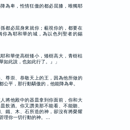
必降為卑，性情狂傲的都必屈膝，唯獨耶
子孫都必屈身來就你；藐視你的，都要在
稱你為耶和華的城，為以色列聖者的錫
我耶和華使高樹矮小，矮樹高大，青樹枯
華如此說，也如此行了。』」
美、尊崇、恭敬天上的王，因為他所做的
都公平，那行動驕傲的，他能降為卑。
使人將他殿中的器皿拿到你面前，你和大
器皿飲酒。你又讚美那不能看、不能聽、
銅、鐵、木、石所造的神，卻沒有將榮耀
管理你一切行動的神。…