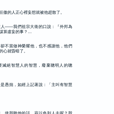
狂傲的人正心裡妄想就被他趕散了。
僕人——我們祖宗大衛的口說：『外邦為
謀算虛妄的事？…
，卻不當做神榮耀他，也不感謝他，他們
的心就昏暗了。
要滅絕智慧人的智慧，廢棄聰明人的聰
看是愚拙，如經上記著說：「主叫有智慧
誰，使我聽他的話，容以色列人去呢？我