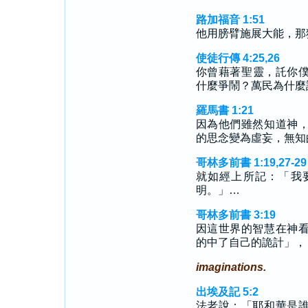
路加福音 1:51
他用膀臂施展大能，那
使徒行傳 4:25,26
你曾藉著聖靈，託你
什麼爭鬧？萬民為什麼
羅馬書 1:21
因為他們雖然知道神
的思念變為虛妄，無知
哥林多前書 1:19,27-29
就如經上所記：「我
明。」…
哥林多前書 3:19
因這世界的智慧在神
的中了自己的詭計」，
imaginations.
出埃及記 5:2
法老說：「耶和華是