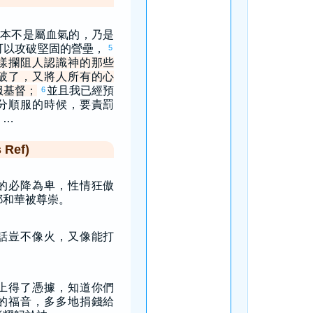
本不是屬血氣的，乃是
可以攻破堅固的營壘，
5
樣攔阻人認識神的那些
破了，又將人所有的心
服基督；
並且我已經預
6
分順服的時候，要責罰
。…
Ref)
的必降為卑，性情狂傲
耶和華被尊崇。
話豈不像火，又像能打
」
上得了憑據，知道你們
的福音，多多地捐錢給