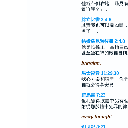
他就仆倒在地，聽見
逼迫我？」…
腓立比書 3:4-9
其實我也可以靠肉體
著了。…
帖撒羅尼迦後書 2:4,8
他是抵擋主，高抬自
甚至坐在神的殿裡自稱
bringing.
馬太福音 11:29,30
我心裡柔和謙卑，你
裡就必得享安息。…
羅馬書 7:23
但我覺得肢體中另有
附從那肢體中犯罪的律
every thought.
創世記 8:21