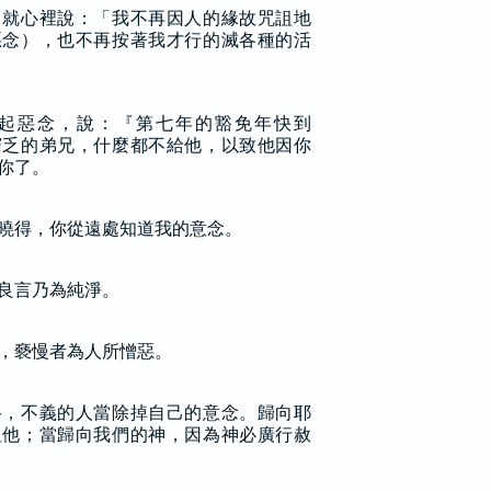
，就心裡說：「我不再因人的緣故咒詛地
惡念），也不再按著我才行的滅各種的活
起惡念，說：『第七年的豁免年快到
窮乏的弟兄，什麼都不給他，以致他因你
你了。
曉得，你從遠處知道我的意念。
良言乃為純淨。
，褻慢者為人所憎惡。
路，不義的人當除掉自己的意念。歸向耶
恤他；當歸向我們的神，因為神必廣行赦