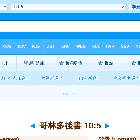
◄
哥林多後書 10:5
►
Verses)
背景 (Context)