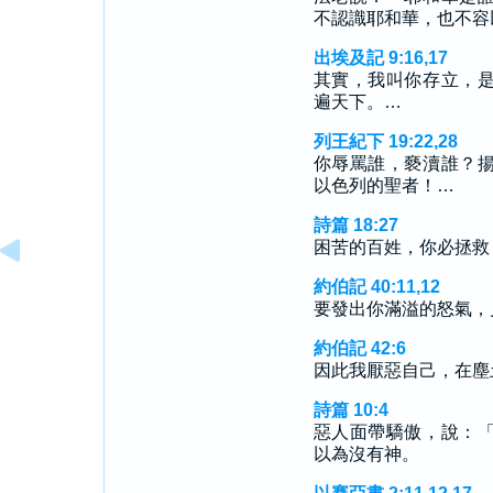
不認識耶和華，也不容
出埃及記 9:16,17
其實，我叫你存立，
遍天下。…
列王紀下 19:22,28
你辱罵誰，褻瀆誰？
以色列的聖者！…
詩篇 18:27
困苦的百姓，你必拯救
約伯記 40:11,12
要發出你滿溢的怒氣，
約伯記 42:6
因此我厭惡自己，在塵
詩篇 10:4
惡人面帶驕傲，說：
以為沒有神。