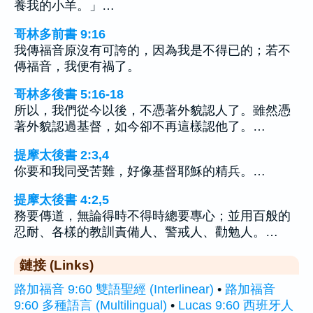
養我的小羊。」…
哥林多前書 9:16
我傳福音原沒有可誇的，因為我是不得已的；若不
傳福音，我便有禍了。
哥林多後書 5:16-18
所以，我們從今以後，不憑著外貌認人了。雖然憑
著外貌認過基督，如今卻不再這樣認他了。…
提摩太後書 2:3,4
你要和我同受苦難，好像基督耶穌的精兵。…
提摩太後書 4:2,5
務要傳道，無論得時不得時總要專心；並用百般的
忍耐、各樣的教訓責備人、警戒人、勸勉人。…
鏈接 (Links)
路加福音 9:60 雙語聖經 (Interlinear)
•
路加福音
9:60 多種語言 (Multilingual)
•
Lucas 9:60 西班牙人