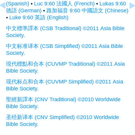
(Spanish)
•
Luc 9:60 法國人 (French)
•
Lukas 9:60
德語 (German)
•
路加福音 9:60 中國語文 (Chinese)
•
Luke 9:60 英語 (English)
中文標準譯本 (CSB Traditional) ©2011 Asia Bible
Society.
中文标准译本 (CSB Simplified) ©2011 Asia Bible
Society.
現代標點和合本 (CUVMP Traditional) ©2011 Asia
Bible Society.
现代标点和合本 (CUVMP Simplified) ©2011 Asia
Bible Society.
聖經新譯本 (CNV Traditional) ©2010 Worldwide
Bible Society.
圣经新译本 (CNV Simplified) ©2010 Worldwide
Bible Society.