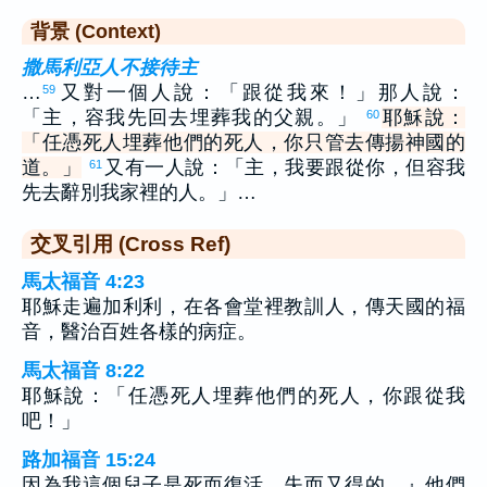
背景 (Context)
撒馬利亞人不接待主
…
又對一個人說：「跟從我來！」那人說：
59
「主，容我先回去埋葬我的父親。」
耶穌說：
60
「任憑死人埋葬他們的死人，你只管去傳揚神國的
道。」
又有一人說：「主，我要跟從你，但容我
61
先去辭別我家裡的人。」…
交叉引用 (Cross Ref)
馬太福音 4:23
耶穌走遍加利利，在各會堂裡教訓人，傳天國的福
音，醫治百姓各樣的病症。
馬太福音 8:22
耶穌說：「任憑死人埋葬他們的死人，你跟從我
吧！」
路加福音 15:24
因為我這個兒子是死而復活，失而又得的。』他們