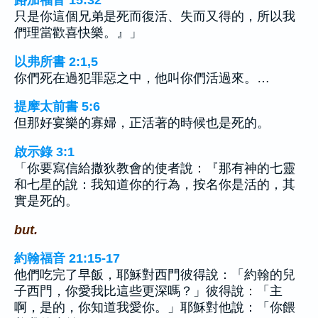
路加福音 15:32
只是你這個兄弟是死而復活、失而又得的，所以我
們理當歡喜快樂。』」
以弗所書 2:1,5
你們死在過犯罪惡之中，他叫你們活過來。…
提摩太前書 5:6
但那好宴樂的寡婦，正活著的時候也是死的。
啟示錄 3:1
「你要寫信給撒狄教會的使者說：『那有神的七靈
和七星的說：我知道你的行為，按名你是活的，其
實是死的。
but.
約翰福音 21:15-17
他們吃完了早飯，耶穌對西門彼得說：「約翰的兒
子西門，你愛我比這些更深嗎？」彼得說：「主
啊，是的，你知道我愛你。」耶穌對他說：「你餵