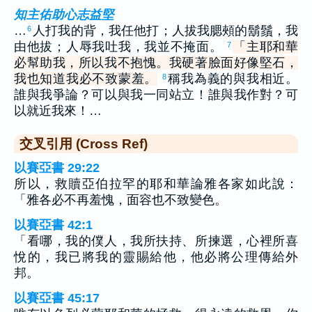
知主佑助心志益堅
…
人打我的背，我任他打；人拔我腮頰的鬍鬚，我
6
由他拔；人辱我吐我，我並不掩面。
「主耶和華
7
必幫助我，所以我不抱愧。我硬著臉面好像堅石，
我也知道我必不致蒙羞。
稱我為義的與我相近。
8
誰與我爭論？可以與我一同站立！誰與我作對？可
以就近我來！…
交叉引用 (Cross Ref)
以賽亞書 29:22
所以，救贖亞伯拉罕的耶和華論雅各家如此說：
「雅各必不再羞愧，面容也不致變色。
以賽亞書 42:1
「看哪，我的僕人，我所扶持、所揀選，心裡所喜
悅的，我已將我的靈賜給他，他必將公理傳給外
邦。
以賽亞書 45:17