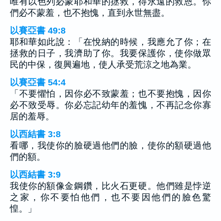
唯有以色列必蒙耶和華的拯救，得永遠的救恩。你
們必不蒙羞，也不抱愧，直到永世無盡。
以賽亞書 49:8
耶和華如此說：「在悅納的時候，我應允了你；在
拯救的日子，我濟助了你。我要保護你，使你做眾
民的中保，復興遍地，使人承受荒涼之地為業。
以賽亞書 54:4
「不要懼怕，因你必不致蒙羞；也不要抱愧，因你
必不致受辱。你必忘記幼年的羞愧，不再記念你寡
居的羞辱。
以西結書 3:8
看哪，我使你的臉硬過他們的臉，使你的額硬過他
們的額。
以西結書 3:9
我使你的額像金鋼鑽，比火石更硬。他們雖是悖逆
之家，你不要怕他們，也不要因他們的臉色驚
惶。」