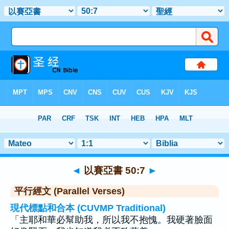
聖經
>
以賽亞書
>
章 50
> 聖經金句 7
◄
以賽亞書 50:7
►
平行經文 (Parallel Verses)
現代標點和合本 (CUVMP Traditional)
「主耶和華必幫助我，所以我不抱愧。我硬著臉面