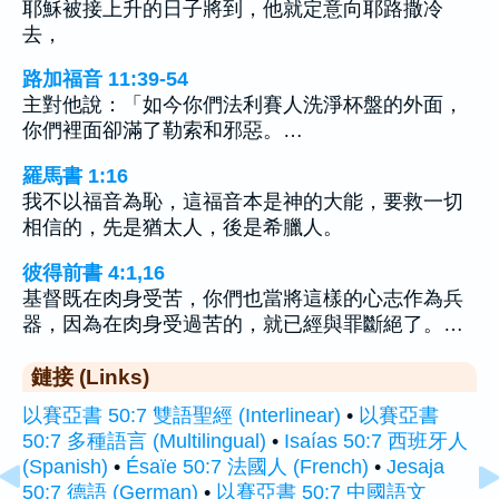
耶穌被接上升的日子將到，他就定意向耶路撒冷
去，
路加福音 11:39-54
主對他說：「如今你們法利賽人洗淨杯盤的外面，
你們裡面卻滿了勒索和邪惡。…
羅馬書 1:16
我不以福音為恥，這福音本是神的大能，要救一切
相信的，先是猶太人，後是希臘人。
彼得前書 4:1,16
基督既在肉身受苦，你們也當將這樣的心志作為兵
器，因為在肉身受過苦的，就已經與罪斷絕了。…
鏈接 (Links)
以賽亞書 50:7 雙語聖經 (Interlinear)
•
以賽亞書
50:7 多種語言 (Multilingual)
•
Isaías 50:7 西班牙人
(Spanish)
•
Ésaïe 50:7 法國人 (French)
•
Jesaja
50:7 德語 (German)
•
以賽亞書 50:7 中國語文