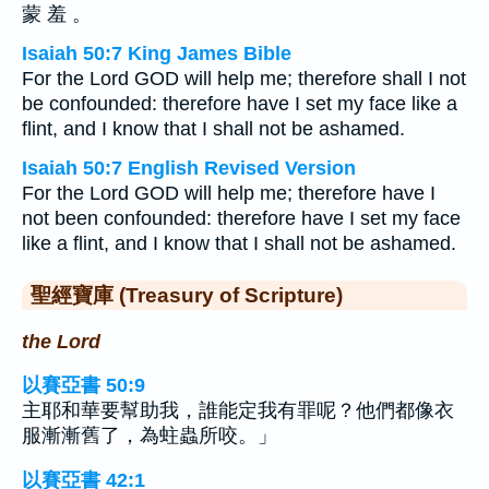
蒙 羞 。
Isaiah 50:7 King James Bible
For the Lord GOD will help me; therefore shall I not
be confounded: therefore have I set my face like a
flint, and I know that I shall not be ashamed.
Isaiah 50:7 English Revised Version
For the Lord GOD will help me; therefore have I
not been confounded: therefore have I set my face
like a flint, and I know that I shall not be ashamed.
聖經寶庫 (Treasury of Scripture)
the Lord
以賽亞書 50:9
主耶和華要幫助我，誰能定我有罪呢？他們都像衣
服漸漸舊了，為蛀蟲所咬。」
以賽亞書 42:1