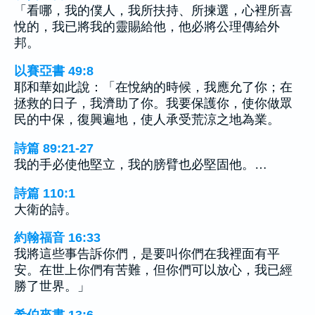
「看哪，我的僕人，我所扶持、所揀選，心裡所喜
悅的，我已將我的靈賜給他，他必將公理傳給外
邦。
以賽亞書 49:8
耶和華如此說：「在悅納的時候，我應允了你；在
拯救的日子，我濟助了你。我要保護你，使你做眾
民的中保，復興遍地，使人承受荒涼之地為業。
詩篇 89:21-27
我的手必使他堅立，我的膀臂也必堅固他。…
詩篇 110:1
大衛的詩。
約翰福音 16:33
我將這些事告訴你們，是要叫你們在我裡面有平
安。在世上你們有苦難，但你們可以放心，我已經
勝了世界。」
希伯來書 13:6