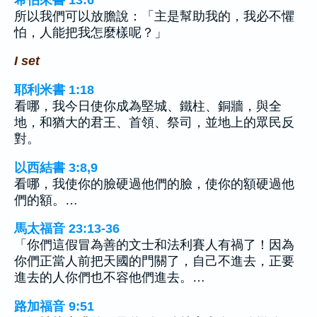
所以我們可以放膽說：「主是幫助我的，我必不懼
怕，人能把我怎麼樣呢？」
I set
耶利米書 1:18
看哪，我今日使你成為堅城、鐵柱、銅牆，與全
地，和猶大的君王、首領、祭司，並地上的眾民反
對。
以西結書 3:8,9
看哪，我使你的臉硬過他們的臉，使你的額硬過他
們的額。…
馬太福音 23:13-36
「你們這假冒為善的文士和法利賽人有禍了！因為
你們正當人前把天國的門關了，自己不進去，正要
進去的人你們也不容他們進去。…
路加福音 9:51