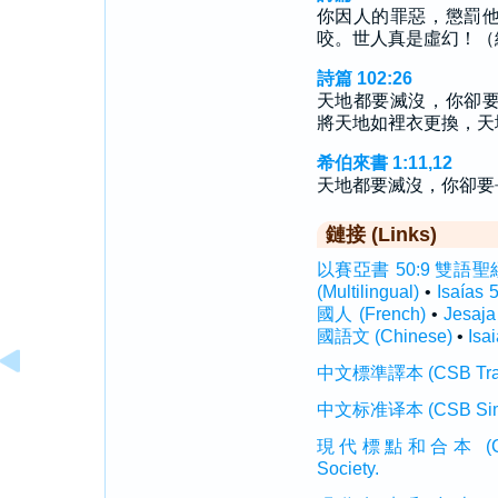
你因人的罪惡，懲罰
咬。世人真是虛幻！（
詩篇 102:26
天地都要滅沒，你卻
將天地如裡衣更換，天
希伯來書 1:11,12
天地都要滅沒，你卻要
鏈接 (Links)
以賽亞書 50:9 雙語聖經 (I
(Multilingual)
•
Isaías
國人 (French)
•
Jesaj
國語文 (Chinese)
•
Isa
中文標準譯本 (CSB Traditi
中文标准译本 (CSB Simplif
現代標點和合本 (CUVMP T
Society.