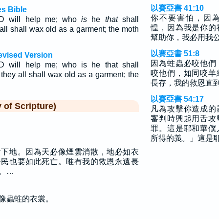
以賽亞書 41:10
s Bible
你不要害怕，因
OD will help me; who
is
he
that
shall
惶，因為我是你的
ll shall wax old as a garment; the moth
幫助你，我必用我
以賽亞書 51:8
evised Version
因為蛀蟲必咬他們
 will help me; who is he that shall
咬他們，如同咬羊
hey all shall wax old as a garment; the
長存，我的救恩直
.
以賽亞書 54:17
f Scripture)
凡為攻擊你造成的
審判時興起用舌攻
罪。這是耶和華僕
所得的義。」這是
看下地。因為天必像煙雲消散，地必如衣
居民也要如此死亡。唯有我的救恩永遠長
。…
像蟲蛀的衣裳。