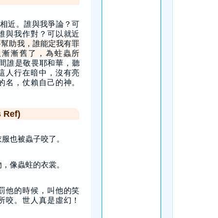
相近。誰與我爭論？可
誰與我作對？可以就近
要幫助我，誰能定我有罪
服漸漸舊了，為蛀蟲所
間誰是敬畏耶和華，聽
這人行在暗中，沒有亮
的名，仗賴自己的神。
Ref)
衣服也被蟲子咬了。
物，像蟲蛀的衣裳。
罰他的時候，叫他的笑
所咬。世人真是虛幻！