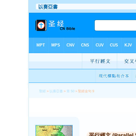
聖經
>
以賽亞書
>
章 50
> 聖經金句 9
平行經文 (Parallel 