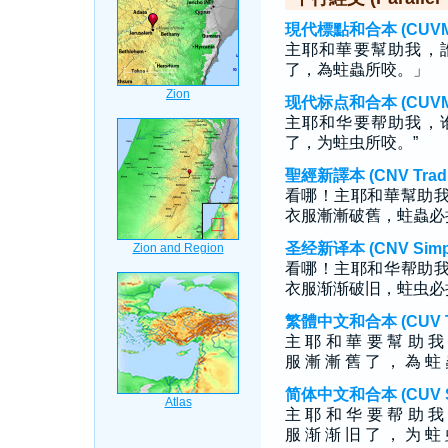
現代標點和合本 (CUVMP T
主耶和華要幫助我，
了，為蛀蟲所咬。」
现代标点和合本 (CUVMP S
主耶和华要帮助我，
了，为蛀虫所咬。”
聖經新譯本 (CNV Tradit
看哪！主耶和華幫助
衣服漸漸破舊，蛀蟲必
圣经新译本 (CNV Simpli
看哪！主耶和华帮助
衣服渐渐破旧，蛀虫必
繁體中文和合本 (CUV Tra
主 耶 和 華 要 幫 助 我
服 漸 漸 舊 了 ， 為 蛀
简体中文和合本 (CUV Sim
主 耶 和 华 要 帮 助 我
服 渐 渐 旧 了 ， 为 蛀