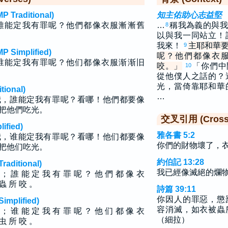
raditional)
知主佑助心志益堅
誰能定我有罪呢？他們都像衣服漸漸舊
…
稱我為義的與我
8
以與我一同站立！
我來！
主耶和華
9
implified)
呢？他們都像衣
谁能定我有罪呢？他们都像衣服渐渐旧
咬。」
「你們中
10
從他僕人之話的？
光，當倚靠耶和華
ional)
…
我，誰能定我有罪呢？看哪！他們都要像
把他們吃光。
交叉引用 (Cross 
fied)
雅各書 5:2
我，谁能定我有罪呢？看哪！他们都要像
你們的財物壞了，
把他们吃光。
約伯記 13:28
ditional)
我已經像滅絕的爛
 ； 誰 能 定 我 有 罪 呢 ？ 他 們 都 像 衣
 蟲 所 咬 。
詩篇 39:11
你因人的罪惡，懲
plified)
容消滅，如衣被蟲
 ； 谁 能 定 我 有 罪 呢 ？ 他 们 都 像 衣
（細拉）
 虫 所 咬 。