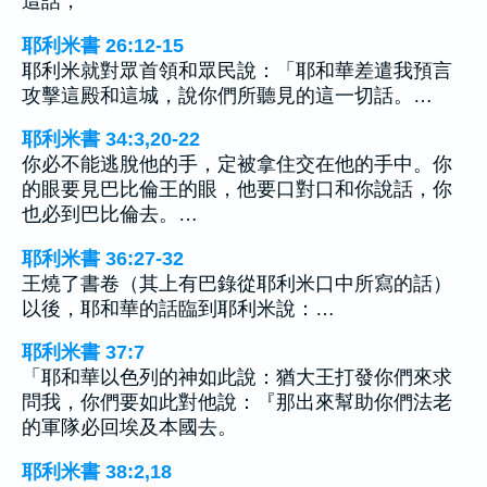
這話，
耶利米書 26:12-15
耶利米就對眾首領和眾民說：「耶和華差遣我預言
攻擊這殿和這城，說你們所聽見的這一切話。…
耶利米書 34:3,20-22
你必不能逃脫他的手，定被拿住交在他的手中。你
的眼要見巴比倫王的眼，他要口對口和你說話，你
也必到巴比倫去。…
耶利米書 36:27-32
王燒了書卷（其上有巴錄從耶利米口中所寫的話）
以後，耶和華的話臨到耶利米說：…
耶利米書 37:7
「耶和華以色列的神如此說：猶大王打發你們來求
問我，你們要如此對他說：『那出來幫助你們法老
的軍隊必回埃及本國去。
耶利米書 38:2,18