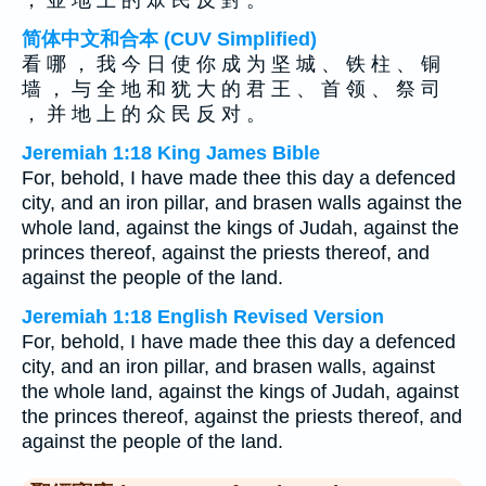
， 並 地 上 的 眾 民 反 對 。
简体中文和合本 (CUV Simplified)
看 哪 ， 我 今 日 使 你 成 为 坚 城 、 铁 柱 、 铜
墙 ， 与 全 地 和 犹 大 的 君 王 、 首 领 、 祭 司
， 并 地 上 的 众 民 反 对 。
Jeremiah 1:18 King James Bible
For, behold, I have made thee this day a defenced
city, and an iron pillar, and brasen walls against the
whole land, against the kings of Judah, against the
princes thereof, against the priests thereof, and
against the people of the land.
Jeremiah 1:18 English Revised Version
For, behold, I have made thee this day a defenced
city, and an iron pillar, and brasen walls, against
the whole land, against the kings of Judah, against
the princes thereof, against the priests thereof, and
against the people of the land.