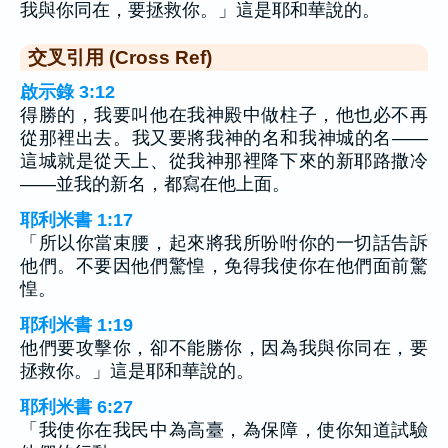
我與你同在，要拯救你。」這是耶和華說的。
交叉引用 (Cross Ref)
啟示錄 3:12
得勝的，我要叫他在我神殿中做柱子，他也必不再
從那裡出去。我又要將我神的名和我神城的名——
這城就是從天上、從我神那裡降下來的新耶路撒冷
——並我的新名，都寫在他上面。
耶利米書 1:17
「所以你當束腰，起來將我所吩咐你的一切話告訴
他們。不要因他們驚惶，免得我使你在他們面前驚
惶。
耶利米書 1:19
他們要攻擊你，卻不能勝你，因為我與你同在，要
拯救你。」這是耶和華說的。
耶利米書 6:27
「我使你在我民中為高臺，為保障，使你知道試驗