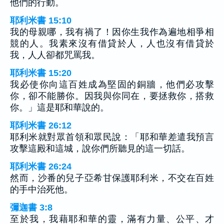
他們的行動。
耶利米書 15:10
我的母親哪，我有禍了！因你生我作為遍地相爭相
競的人。我素來沒有借貸於人，人也沒有借貸於
我，人人卻都咒罵我。
耶利米書 15:20
我必使你向這百姓成為堅固的銅牆，他們必攻擊
你，卻不能勝你。因我與你同在，要拯救你，搭救
你。」這是耶和華說的。
耶利米書 26:12
耶利米就對眾首領和眾民說：「耶和華差遣我預言
攻擊這殿和這城，說你們所聽見的這一切話。
耶利米書 26:24
然而，沙番的兒子亞希甘保護耶利米，不交在百姓
的手中治死他。
彌迦書 3:8
至於我，我藉耶和華的靈，滿有力量、公平、才