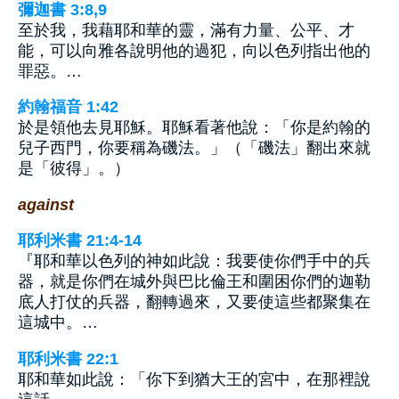
彌迦書 3:8,9
至於我，我藉耶和華的靈，滿有力量、公平、才
能，可以向雅各說明他的過犯，向以色列指出他的
罪惡。…
約翰福音 1:42
於是領他去見耶穌。耶穌看著他說：「你是約翰的
兒子西門，你要稱為磯法。」（「磯法」翻出來就
是「彼得」。）
against
耶利米書 21:4-14
『耶和華以色列的神如此說：我要使你們手中的兵
器，就是你們在城外與巴比倫王和圍困你們的迦勒
底人打仗的兵器，翻轉過來，又要使這些都聚集在
這城中。…
耶利米書 22:1
耶和華如此說：「你下到猶大王的宮中，在那裡說