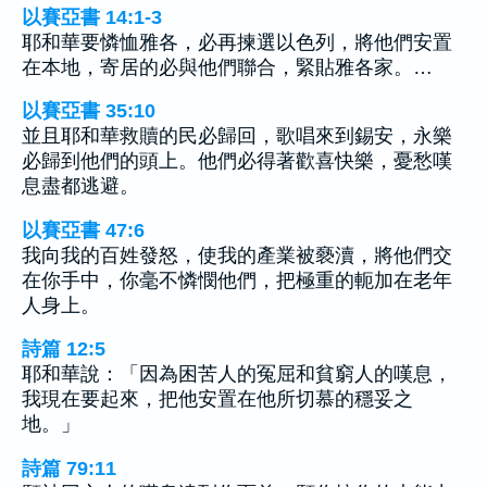
以賽亞書 14:1-3
耶和華要憐恤雅各，必再揀選以色列，將他們安置
在本地，寄居的必與他們聯合，緊貼雅各家。…
以賽亞書 35:10
並且耶和華救贖的民必歸回，歌唱來到錫安，永樂
必歸到他們的頭上。他們必得著歡喜快樂，憂愁嘆
息盡都逃避。
以賽亞書 47:6
我向我的百姓發怒，使我的產業被褻瀆，將他們交
在你手中，你毫不憐憫他們，把極重的軛加在老年
人身上。
詩篇 12:5
耶和華說：「因為困苦人的冤屈和貧窮人的嘆息，
我現在要起來，把他安置在他所切慕的穩妥之
地。」
詩篇 79:11