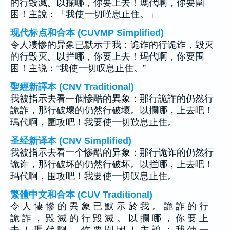
的行毀滅。以攔哪，你要上去！瑪代啊，你要圍
困！主說：「我使一切嘆息止住。」
现代标点和合本 (CUVMP Simplified)
令人凄惨的异象已默示于我：诡诈的行诡诈，毁灭
的行毁灭。以拦哪，你要上去！玛代啊，你要围
困！主说：“我使一切叹息止住。”
聖經新譯本 (CNV Traditional)
我被指示去看一個慘酷的異象：那行詭詐的仍然行
詭詐，那行破壞的仍然行破壞。以攔哪，上去吧！
瑪代啊，圍攻吧！我要使一切歎息止住。
圣经新译本 (CNV Simplified)
我被指示去看一个惨酷的异象：那行诡诈的仍然行
诡诈，那行破坏的仍然行破坏。以拦哪，上去吧！
玛代啊，围攻吧！我要使一切叹息止住。
繁體中文和合本 (CUV Traditional)
令 人 悽 慘 的 異 象 已 默 示 於 我 。 詭 詐 的 行
詭 詐 ， 毀 滅 的 行 毀 滅 。 以 攔 哪 ， 你 要 上