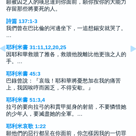
願被囚之人的嘆息達到你面前，願你按你的大能力
存留那些將要死的人。
詩篇 137:1-3
我們曾在巴比倫的河邊坐下，一追想錫安就哭了。
…
耶利米書 31:11,12,20,25
因耶和華救贖了雅各，救贖他脫離比他更強之人的
手。…
耶利米書 45:3
巴錄曾說：『哀哉！耶和華將憂愁加在我的痛苦
上，我因唉哼而困乏，不得安歇。』
耶利米書 51:3,4
拉弓的要向拉弓的和貫甲挺身的射箭，不要憐惜她
的少年人，要滅盡她的全軍。…
耶利米哀歌 1:22
願他們的惡行都呈在你面前，你怎樣因我的一切罪