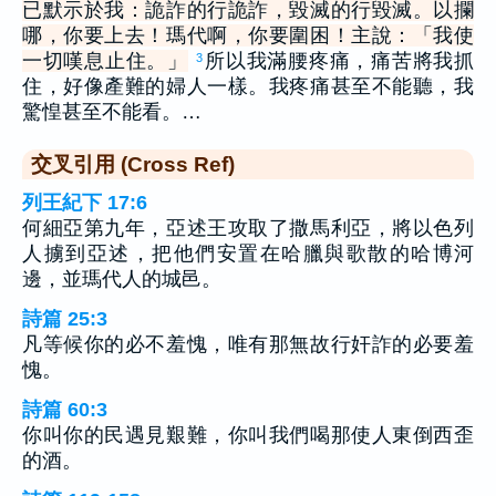
已默示於我：詭詐的行詭詐，毀滅的行毀滅。以攔
哪，你要上去！瑪代啊，你要圍困！主說：「我使
一切嘆息止住。」
所以我滿腰疼痛，痛苦將我抓
3
住，好像產難的婦人一樣。我疼痛甚至不能聽，我
驚惶甚至不能看。…
交叉引用 (Cross Ref)
列王紀下 17:6
何細亞第九年，亞述王攻取了撒馬利亞，將以色列
人擄到亞述，把他們安置在哈臘與歌散的哈博河
邊，並瑪代人的城邑。
詩篇 25:3
凡等候你的必不羞愧，唯有那無故行奸詐的必要羞
愧。
詩篇 60:3
你叫你的民遇見艱難，你叫我們喝那使人東倒西歪
的酒。