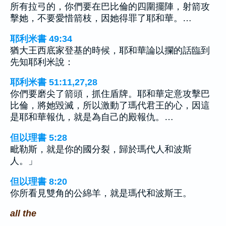
所有拉弓的，你們要在巴比倫的四圍擺陣，射箭攻
擊她，不要愛惜箭枝，因她得罪了耶和華。…
耶利米書 49:34
猶大王西底家登基的時候，耶和華論以攔的話臨到
先知耶利米說：
耶利米書 51:11,27,28
你們要磨尖了箭頭，抓住盾牌。耶和華定意攻擊巴
比倫，將她毀滅，所以激動了瑪代君王的心，因這
是耶和華報仇，就是為自己的殿報仇。…
但以理書 5:28
毗勒斯，就是你的國分裂，歸於瑪代人和波斯
人。」
但以理書 8:20
你所看見雙角的公綿羊，就是瑪代和波斯王。
all the