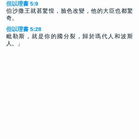
但以理書 5:9
伯沙撒王就甚驚惶，臉色改變，他的大臣也都驚
奇。
但以理書 5:28
毗勒斯，就是你的國分裂，歸於瑪代人和波斯
人。」