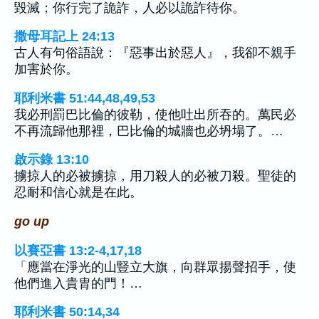
毀滅；你行完了詭詐，人必以詭詐待你。
撒母耳記上 24:13
古人有句俗語說：『惡事出於惡人』，我卻不親手
加害於你。
耶利米書 51:44,48,49,53
我必刑罰巴比倫的彼勒，使他吐出所吞的。萬民必
不再流歸他那裡，巴比倫的城牆也必坍塌了。…
啟示錄 13:10
擄掠人的必被擄掠，用刀殺人的必被刀殺。聖徒的
忍耐和信心就是在此。
go up
以賽亞書 13:2-4,17,18
「應當在淨光的山豎立大旗，向群眾揚聲招手，使
他們進入貴胄的門！…
耶利米書 50:14,34