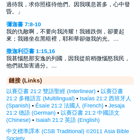
過待我，求你照樣待他們。因我嘆息甚多，心中發
昏。」
彌迦書 7:8-10
我的仇敵啊，不要向我誇耀！我雖跌倒，卻要起
來；我雖坐在黑暗裡，耶和華卻做我的光。…
撒迦利亞書 1:15,16
我甚惱怒那安逸的列國，因我從前稍微惱怒我民，
他們就加害過分。…
鏈接 (Links)
以賽亞書 21:2 雙語聖經 (Interlinear)
•
以賽亞書
21:2 多種語言 (Multilingual)
•
Isaías 21:2 西班牙人
(Spanish)
•
Ésaïe 21:2 法國人 (French)
•
Jesaja
21:2 德語 (German)
•
以賽亞書 21:2 中國語文
(Chinese)
•
Isaiah 21:2 英語 (English)
中文標準譯本 (CSB Traditional) ©2011 Asia Bible
Society.