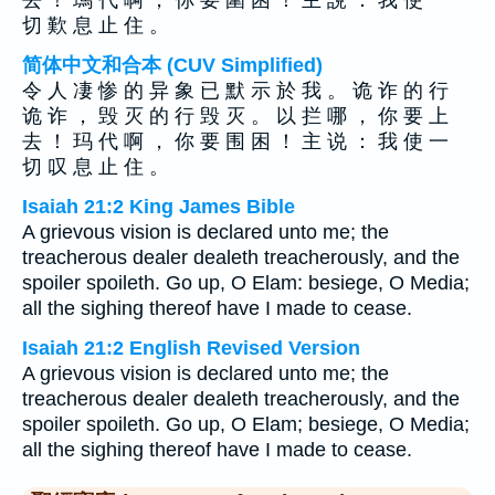
去 ！ 瑪 代 啊 ， 你 要 圍 困 ！ 主 說 ： 我 使 一
切 歎 息 止 住 。
简体中文和合本 (CUV Simplified)
令 人 凄 惨 的 异 象 已 默 示 於 我 。 诡 诈 的 行
诡 诈 ， 毁 灭 的 行 毁 灭 。 以 拦 哪 ， 你 要 上
去 ！ 玛 代 啊 ， 你 要 围 困 ！ 主 说 ： 我 使 一
切 叹 息 止 住 。
Isaiah 21:2 King James Bible
A grievous vision is declared unto me; the
treacherous dealer dealeth treacherously, and the
spoiler spoileth. Go up, O Elam: besiege, O Media;
all the sighing thereof have I made to cease.
Isaiah 21:2 English Revised Version
A grievous vision is declared unto me; the
treacherous dealer dealeth treacherously, and the
spoiler spoileth. Go up, O Elam; besiege, O Media;
all the sighing thereof have I made to cease.