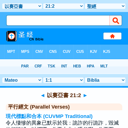
聖經
>
以賽亞書
>
章 21
> 聖經金句 2
◄
以賽亞書 21:2
►
平行經文 (Parallel Verses)
現代標點和合本 (CUVMP Traditional)
令人悽慘的異象已默示於我：詭詐的行詭詐，毀滅