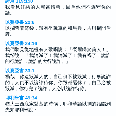
詩篇 119:158
我看見奸惡的人就甚憎惡，因為他們不遵守你的
話。
以賽亞書 22:6
以攔帶著箭袋，還有坐戰車的和馬兵，吉珥揭開盾
牌。
以賽亞書 24:16
我們聽見從地極有人歌唱說：「榮耀歸於義人！」
我卻說：「我消滅了！我消滅了！我有禍了！詭詐
的行詭詐，詭詐的大行詭詐。」
以賽亞書 33:1
禍哉！你這毀滅人的，自己倒不被毀滅；行事詭詐
的，人倒不以詭詐待你。你毀滅罷休了，自己必被
毀滅；你行完了詭詐，人必以詭詐待你。
耶利米書 49:34
猶大王西底家登基的時候，耶和華論以攔的話臨到
先知耶利米說：