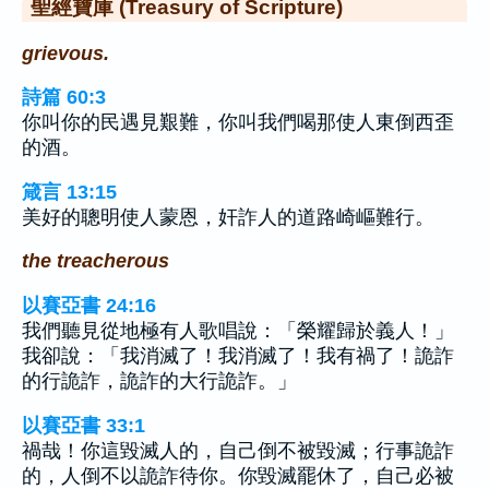
聖經寶庫 (Treasury of Scripture)
grievous.
詩篇 60:3
你叫你的民遇見艱難，你叫我們喝那使人東倒西歪
的酒。
箴言 13:15
美好的聰明使人蒙恩，奸詐人的道路崎嶇難行。
the treacherous
以賽亞書 24:16
我們聽見從地極有人歌唱說：「榮耀歸於義人！」
我卻說：「我消滅了！我消滅了！我有禍了！詭詐
的行詭詐，詭詐的大行詭詐。」
以賽亞書 33:1
禍哉！你這毀滅人的，自己倒不被毀滅；行事詭詐
的，人倒不以詭詐待你。你毀滅罷休了，自己必被