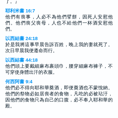
了。』
耶利米書 16:7
他們有喪事，人必不為他們擘餅，因死人安慰他
們。他們喪父喪母，人也不給他們一杯酒安慰他
們。
以西結書 24:18
於是我將這事早晨告訴百姓，晚上我的妻就死了。
次日早晨我便遵命而行。
以西結書 44:18
他們頭上要戴細麻布裹頭巾，腰穿細麻布褲子，不
可穿使身體出汗的衣服。
何西阿書 9:4
他們必不得向耶和華奠酒，即便奠酒也不蒙悅納。
他們的祭物必如居喪者的食物，凡吃的必被玷汙，
因他們的食物只為自己的口腹，必不奉入耶和華的
殿。