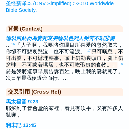
圣经新译本 (CNV Simplified) ©2010 Worldwide
Bible Society.
背景 (Context)
諭以西結勿為妻死哀哭喻以色列人受苦不暇悲傷
…
「人子啊，我要將你眼目所喜愛的忽然取去，
16
你卻不可悲哀哭泣，也不可流淚。
只可嘆息，不
17
可出聲，不可辦理喪事。頭上仍勒裹頭巾，腳上仍
穿鞋，不可蒙著嘴唇，也不可吃弔喪的食物。」
18
於是我將這事早晨告訴百姓，晚上我的妻就死了。
次日早晨我便遵命而行。…
交叉引用 (Cross Ref)
馬太福音 9:23
耶穌到了管會堂的家裡，看見有吹手，又有許多人
亂嚷，
利未記 13:45