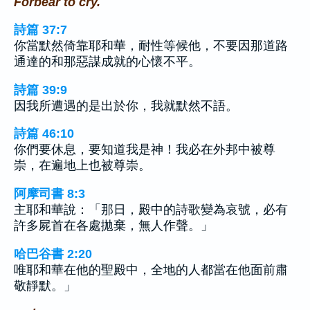
Forbear to cry.
詩篇 37:7
你當默然倚靠耶和華，耐性等候他，不要因那道路
通達的和那惡謀成就的心懷不平。
詩篇 39:9
因我所遭遇的是出於你，我就默然不語。
詩篇 46:10
你們要休息，要知道我是神！我必在外邦中被尊
崇，在遍地上也被尊崇。
阿摩司書 8:3
主耶和華說：「那日，殿中的詩歌變為哀號，必有
許多屍首在各處拋棄，無人作聲。」
哈巴谷書 2:20
唯耶和華在他的聖殿中，全地的人都當在他面前肅
敬靜默。」