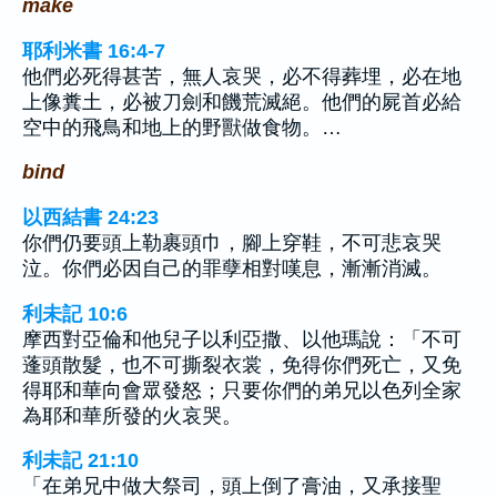
make
耶利米書 16:4-7
他們必死得甚苦，無人哀哭，必不得葬埋，必在地
上像糞土，必被刀劍和饑荒滅絕。他們的屍首必給
空中的飛鳥和地上的野獸做食物。…
bind
以西結書 24:23
你們仍要頭上勒裹頭巾，腳上穿鞋，不可悲哀哭
泣。你們必因自己的罪孽相對嘆息，漸漸消滅。
利未記 10:6
摩西對亞倫和他兒子以利亞撒、以他瑪說：「不可
蓬頭散髮，也不可撕裂衣裳，免得你們死亡，又免
得耶和華向會眾發怒；只要你們的弟兄以色列全家
為耶和華所發的火哀哭。
利未記 21:10
「在弟兄中做大祭司，頭上倒了膏油，又承接聖