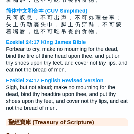
著 嘴 唇 ， 也 不 可 吃 弔 喪 的 食 物 。
简体中文和合本 (CUV Simplified)
只 可 叹 息 ， 不 可 出 声 ， 不 可 办 理 丧 事 ；
头 上 仍 勒 裹 头 巾 ， 脚 上 仍 穿 鞋 ， 不 可 蒙
着 嘴 唇 ， 也 不 可 吃 吊 丧 的 食 物 。
Ezekiel 24:17 King James Bible
Forbear to cry, make no mourning for the dead,
bind the tire of thine head upon thee, and put on
thy shoes upon thy feet, and cover not
thy
lips, and
eat not the bread of men.
Ezekiel 24:17 English Revised Version
Sigh, but not aloud; make no mourning for the
dead, bind thy headtire upon thee, and put thy
shoes upon thy feet, and cover not thy lips, and eat
not the bread of men.
聖經寶庫 (Treasury of Scripture)