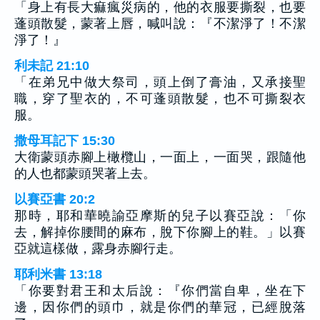
「身上有長大痲瘋災病的，他的衣服要撕裂，也要
蓬頭散髮，蒙著上唇，喊叫說：『不潔淨了！不潔
淨了！』
利未記 21:10
「在弟兄中做大祭司，頭上倒了膏油，又承接聖
職，穿了聖衣的，不可蓬頭散髮，也不可撕裂衣
服。
撒母耳記下 15:30
大衛蒙頭赤腳上橄欖山，一面上，一面哭，跟隨他
的人也都蒙頭哭著上去。
以賽亞書 20:2
那時，耶和華曉諭亞摩斯的兒子以賽亞說：「你
去，解掉你腰間的麻布，脫下你腳上的鞋。」以賽
亞就這樣做，露身赤腳行走。
耶利米書 13:18
「你要對君王和太后說：『你們當自卑，坐在下
邊，因你們的頭巾，就是你們的華冠，已經脫落