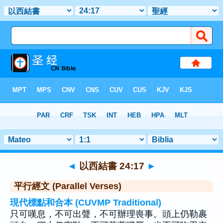
聖經
>
以西結書
>
章 24
> 聖經金句 17
◄
以西結書 24:17
►
平行經文 (Parallel Verses)
現代標點和合本 (CUVMP Traditional)
只可嘆息，不可出聲，不可辦理喪事。頭上仍勒裹