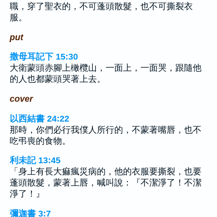
職，穿了聖衣的，不可蓬頭散髮，也不可撕裂衣
服。
put
撒母耳記下 15:30
大衛蒙頭赤腳上橄欖山，一面上，一面哭，跟隨他
的人也都蒙頭哭著上去。
cover
以西結書 24:22
那時，你們必行我僕人所行的，不蒙著嘴唇，也不
吃弔喪的食物。
利未記 13:45
「身上有長大痲瘋災病的，他的衣服要撕裂，也要
蓬頭散髮，蒙著上唇，喊叫說：『不潔淨了！不潔
淨了！』
彌迦書 3:7