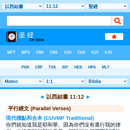
聖經
>
以西結書
>
章 11
> 聖經金句 12
◄
以西結書 11:12
►
平行經文 (Parallel Verses)
現代標點和合本 (CUVMP Traditional)
你們就知道我是耶和華。因為你們沒有遵行我的律