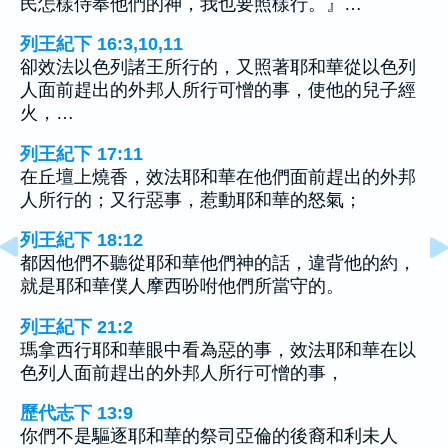
民怎樣侍奉他們的神，我也要照樣行。』…
列王紀下 16:3,10,11
卻效法以色列諸王所行的，又照著耶和華從以色列
人面前趕出的外邦人所行可憎的事，使他的兒子經
火，…
列王紀下 17:11
在丘壇上燒香，效法耶和華在他們面前趕出的外邦
人所行的；又行惡事，惹動耶和華的怒氣；
列王紀下 18:12
都因他們不聽從耶和華他們神的話，違背他的約，
就是耶和華僕人摩西吩咐他們所當守的。
列王紀下 21:2
瑪拿西行耶和華眼中看為惡的事，效法耶和華在以
色列人面前趕出的外邦人所行可憎的事，
歷代志下 13:9
你們不是驅逐耶和華的祭司亞倫的後裔和利未人