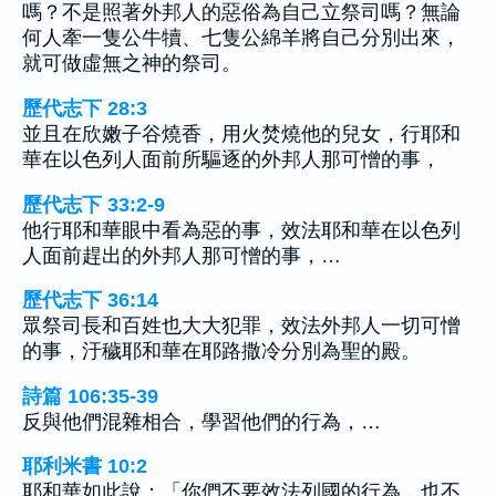
嗎？不是照著外邦人的惡俗為自己立祭司嗎？無論
何人牽一隻公牛犢、七隻公綿羊將自己分別出來，
就可做虛無之神的祭司。
歷代志下 28:3
並且在欣嫩子谷燒香，用火焚燒他的兒女，行耶和
華在以色列人面前所驅逐的外邦人那可憎的事，
歷代志下 33:2-9
他行耶和華眼中看為惡的事，效法耶和華在以色列
人面前趕出的外邦人那可憎的事，…
歷代志下 36:14
眾祭司長和百姓也大大犯罪，效法外邦人一切可憎
的事，汙穢耶和華在耶路撒冷分別為聖的殿。
詩篇 106:35-39
反與他們混雜相合，學習他們的行為，…
耶利米書 10:2
耶和華如此說：「你們不要效法列國的行為，也不