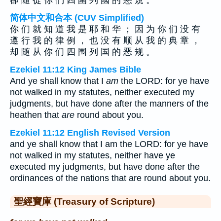
卻 隨 從 你 們 四 圍 列 國 的 惡 規 。
简体中文和合本 (CUV Simplified)
你 们 就 知 道 我 是 耶 和 华 ； 因 为 你 们 没 有
遵 行 我 的 律 例 ， 也 没 有 顺 从 我 的 典 章 ，
却 随 从 你 们 四 围 列 国 的 恶 规 。
Ezekiel 11:12 King James Bible
And ye shall know that I
am
the LORD: for ye have
not walked in my statutes, neither executed my
judgments, but have done after the manners of the
heathen that
are
round about you.
Ezekiel 11:12 English Revised Version
and ye shall know that I am the LORD: for ye have
not walked in my statutes, neither have ye
executed my judgments, but have done after the
ordinances of the nations that are round about you.
聖經寶庫 (Treasury of Scripture)