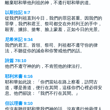
離棄耶和華他列祖的神，不遵行耶和華的道。
以斯拉記 9:7
從我們列祖直到今日，我們的罪惡甚重。因我們的
罪孽，我們和君王、祭司都交在外邦列王的手中，
殺害、擄掠、搶奪、臉上蒙羞，正如今日的光景。
尼希米記 9:34
我們的君王、首領、祭司、列祖都不遵守你的律
法，不聽從你的誡命和你警戒他們的話。
詩篇 78:10
他們不遵守神的約，不肯照他的律法行。
耶利米書 6:16
耶和華如此說：「你們當站在路上察看，訪問古
道，哪是善道，便行在其間，這樣你們心裡必得安
息。他們卻說：『我們不行在其間。』
但以理書 9:10
也沒有聽從耶和華我們神的話，沒有遵行他藉僕人