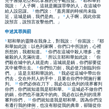
兒子
雅撒尼亞
和
比拿雅
的兒子
毗拉提
。
耶和華對
我說：「人子啊，這就是圖謀罪孽的人，在這城中
給人設惡謀。
他們說：『蓋房屋的時候尚未臨
3
近，這城是鍋，我們是肉。』
人子啊，因此你當
4
說預言，說預言攻擊他們。」
申述其罪與罰
耶和華的靈降在我身上，對我說：「你當說：『耶
5
和華如此說：
以色列
家啊，你們口中所說的，心裡
所想的，我都知道。
你們在這城中殺人增多，使
6
被殺的人充滿街道。
所以主耶和華如此說：「你
7
們殺在城中的人就是肉，這城就是鍋，你們卻要從
其中被帶出去。
你們怕刀劍，我必使刀劍臨到你
8
們。」這是主耶和華說的。
我必從這城中帶出你
9
們去，交在外邦人的手中，且要在你們中間施行審
判。
你們必倒在刀下，我必在
以色列
的境界審判
10
你們，你們就知道我是耶和華。
這城必不做你們
11
的鍋，你們也不做其中的肉。我必在
以色列
的境界
審判你們，
你們就知道我是耶和華。因為你們沒
12
有遵行我的律例，也沒有順從我的典章，卻隨從你