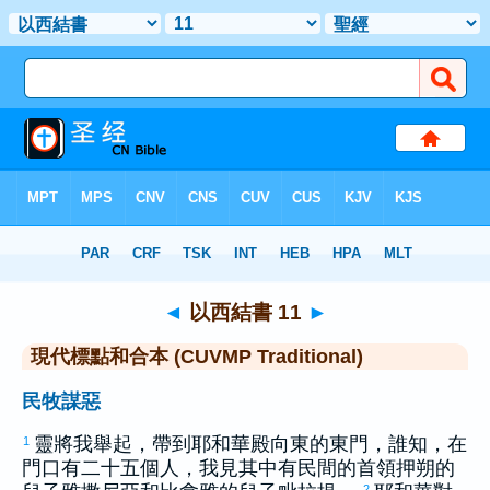
聖經
>
CUVMPT
> 以西結書 11
◄
以西結書 11
►
現代標點和合本 (CUVMP Traditional)
民牧謀惡
靈將我舉起，帶到耶和華殿向東的東門，誰知，在
1
門口有二十五個人，我見其中有民間的首領
押朔
的
2