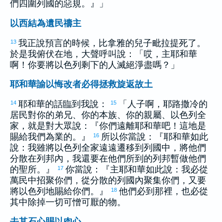
們四圍列國的惡規。』」
以西結為遺民禱主
我正說預言的時候，
比拿雅
的兒子
毗拉提
死了。
13
於是我俯伏在地，大聲呼叫說：「哎，主耶和華
啊！你要將
以色列
剩下的人滅絕淨盡嗎？」
耶和華諭以悔改者必得拯救旋返故土
耶和華的話臨到我說：
「人子啊，
耶路撒冷
的
14
15
居民對你的弟兄、你的本族、你的親屬、
以色列
全
家，就是對大眾說：『你們遠離耶和華吧！這地是
賜給我們為業的。』
所以你當說：『耶和華如此
16
說：我雖將
以色列
全家遠遠遷移到列國中，將他們
分散在列邦內，我還要在他們所到的列邦暫做他們
的聖所。』
你當說：『主耶和華如此說：我必從
17
萬民中招聚你們，從分散的列國內聚集你們，又要
將
以色列
地賜給你們。』
他們必到那裡，也必從
18
其中除掉一切可憎可厭的物。
去其石心賜以肉心