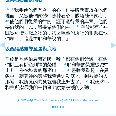
「我要使他們有合一的心，也要將新靈放在他們
19
裡面，又從他們肉體中除掉石心，賜給他們肉心，
使他們順從我的律例，謹守遵行我的典章。他們
20
要做我的子民，我要做他們的神。
至於那些心中
21
隨從可憎可厭之物的，我必照他們所行的報應在他
們頭上。這是主耶和華說的。」
以西結感靈導至迦勒底地
於是基路伯展開翅膀，輪子都在他們旁邊，在他
22
們以上有
以色列
神的榮耀。
耶和華的榮耀從城中
23
上升，停在城東的那座山上。
靈將我舉起，在異
24
象中，藉著神的靈將我帶進
迦勒底
地，到被擄的人
那裡。我所見的異象就離我上升去了。
我便將耶
25
和華所指示我的一切事都說給被擄的人聽。
現代標點和合本 (CUVMP Traditional) ©2011 Global Bible Initiative.
Bible Hub