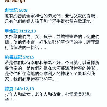
we will go
創世記 50:8
還有約瑟的全家和他的弟兄們，並他父親的眷屬，
只有他們的婦人孩子和羊群牛群都留在歌珊地；
申命記 31:12,13
要招聚他們男、女、孩子，並城裡寄居的，使他們
聽，使他們學習，好敬畏耶和華你們的神，謹守遵
行這律法的一切話，…
約書亞記 24:15
若是你們以侍奉耶和華為不好，今日就可以選擇所
要侍奉的，是你們列祖在大河那邊所侍奉的神呢，
是你們所住這地的亞摩利人的神呢？至於我和我
家，我們必定侍奉耶和華。」
詩篇 148:12,13
少年人和處女，老年人和孩童，都當讚美耶和
華！…