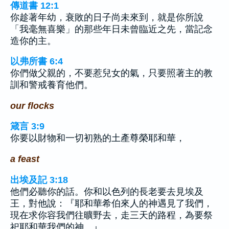
傳道書 12:1
你趁著年幼，衰敗的日子尚未來到，就是你所說
「我毫無喜樂」的那些年日未曾臨近之先，當記念
造你的主。
以弗所書 6:4
你們做父親的，不要惹兒女的氣，只要照著主的教
訓和警戒養育他們。
our flocks
箴言 3:9
你要以財物和一切初熟的土產尊榮耶和華，
a feast
出埃及記 3:18
他們必聽你的話。你和以色列的長老要去見埃及
王，對他說：『耶和華希伯來人的神遇見了我們，
現在求你容我們往曠野去，走三天的路程，為要祭
祀耶和華我們的神。』