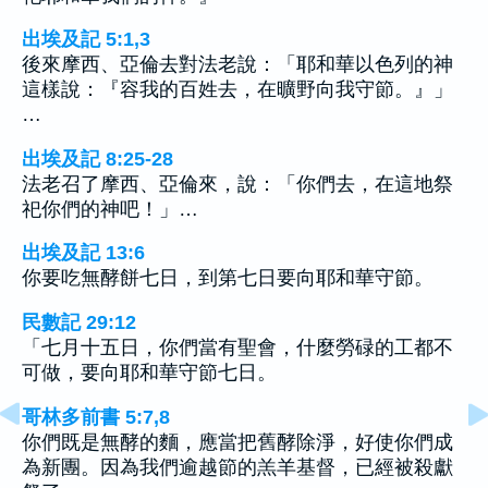
出埃及記 5:1,3
後來摩西、亞倫去對法老說：「耶和華以色列的神
這樣說：『容我的百姓去，在曠野向我守節。』」
…
出埃及記 8:25-28
法老召了摩西、亞倫來，說：「你們去，在這地祭
祀你們的神吧！」…
出埃及記 13:6
你要吃無酵餅七日，到第七日要向耶和華守節。
民數記 29:12
「七月十五日，你們當有聖會，什麼勞碌的工都不
可做，要向耶和華守節七日。
哥林多前書 5:7,8
你們既是無酵的麵，應當把舊酵除淨，好使你們成
為新團。因為我們逾越節的羔羊基督，已經被殺獻