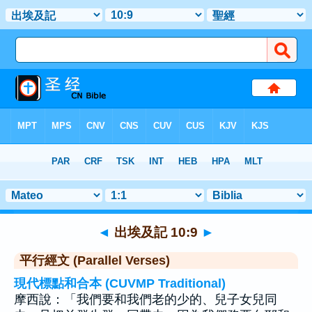
聖經
>
出埃及記
>
章 10
> 聖經金句 9
◄
出埃及記 10:9
►
平行經文 (Parallel Verses)
現代標點和合本 (CUVMP Traditional)
摩西說：「我們要和我們老的少的、兒子女兒同