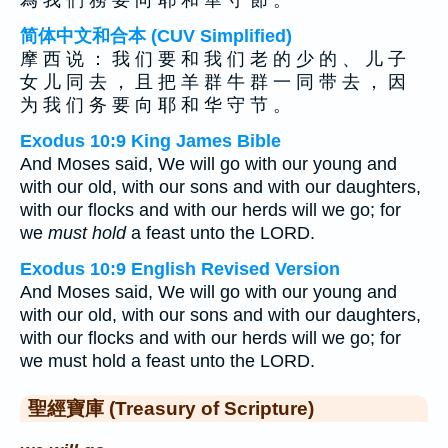
為 我 們 務 要 向 耶 和 華 守 節 。
简体中文和合本 (CUV Simplified)
摩 西 说 ： 我 们 要 和 我 们 老 的 少 的 、 儿 子
女 儿 同 去 ， 且 把 羊 群 牛 群 一 同 带 去 ， 因
为 我 们 务 要 向 耶 和 华 守 节 。
Exodus 10:9 King James Bible
And Moses said, We will go with our young and
with our old, with our sons and with our daughters,
with our flocks and with our herds will we go; for
we
must hold
a feast unto the LORD.
Exodus 10:9 English Revised Version
And Moses said, We will go with our young and
with our old, with our sons and with our daughters,
with our flocks and with our herds will we go; for
we must hold a feast unto the LORD.
聖經寶庫 (Treasury of Scripture)