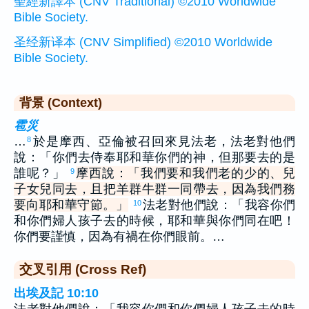
聖經新譯本 (CNV Traditional) ©2010 Worldwide
Bible Society.
圣经新译本 (CNV Simplified) ©2010 Worldwide
Bible Society.
背景 (Context)
雹災
…
於是摩西、亞倫被召回來見法老，法老對他們
8
說：「你們去侍奉耶和華你們的神，但那要去的是
誰呢？」
摩西說：「我們要和我們老的少的、兒
9
子女兒同去，且把羊群牛群一同帶去，因為我們務
要向耶和華守節。」
法老對他們說：「我容你們
10
和你們婦人孩子去的時候，耶和華與你們同在吧！
你們要謹慎，因為有禍在你們眼前。…
交叉引用 (Cross Ref)
出埃及記 10:10
法老對他們說：「我容你們和你們婦人孩子去的時