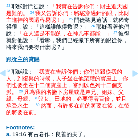
耶穌對門徒說：
「
我
實在
告訴
你們
：
財主
進
天
國
23
是
難
的
。
我
又
告訴
你們
：
駱駝
穿過
針
的
眼
，
比
財
24
主
進
神
的
國
還
容易
呢
！
」
門徒聽見這話，就稀奇
25
得很，說：「這樣誰能得救呢？」
耶穌看著他們
26
說：
「
在
人
這
是
不
能
的
，
在
神
凡事
都
能
。
」
彼得
27
就對他說：「看哪，我們已經撇下所有的跟從你，
將來我們要得什麼呢？」
跟從主的賞賜
耶穌說：
「
我
實在
告訴
你們
：
你們
這
跟從
我
的
28
人
，
到
復興
的
時候
，
人子
坐
在
他
榮耀
的
寶座
上
，
你
們
也
要
坐
在
十二
個
寶座
上
，
審判
以色列
十二
個
支
派
。
凡
為
我
的
名
撇下
房屋
或是
弟兄
、
姐妹
、
父
29
親
、
母親
、
兒女
、
田地
的
，
必
要
得著
百倍
，
並且
c
承受
永
生
。
然而
，
有
許多
在前
的
將要
在後
，
在後
30
的
將要
在前
。
Footnotes:
a.
19:16 有古卷作：良善的夫子。