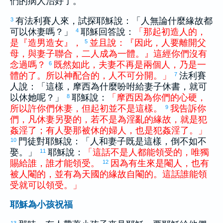
們的病人治好了。
有法利賽人來，試探耶穌說：「人無論什麼緣故都
3
可以休妻嗎？」
耶穌回答說：
「
那
起初
造
人
的
，
4
是
『
造
男
造
女
』
，
並且
說
：
『
因此
，
人
要
離開
父
5
母
，
與
妻子
聯合
，
二
人
成為
一體
。
』
這
經
你們
沒有
念
過
嗎
？
既然如此
，
夫妻
不
再
是
兩
個
人
，
乃是
一
6
體
的
了
。
所以
神
配合
的
，
人
不
可
分開
。
」
法利賽
7
人說：「這樣，
摩西
為什麼吩咐給妻子休書，就可
以休她呢？」
耶穌說：
「
摩西
因為
你們
的
心硬
，
8
所以
許
你們
休
妻
，
但
起初
並
不
是
這樣
。
我
告訴
你
9
們
，
凡
休
妻
另
娶
的
，
若
不
是
為
淫亂
的
緣故
，
就
是
犯
姦淫
了
；
有人
娶
那
被
休
的
婦人
，
也
是
犯
姦淫
了
。
」
門徒對耶穌說：「人和妻子既是這樣，倒不如不
10
娶。」
耶穌說：
「
這
話
不
是
人
都
能
領受
的
，
唯獨
11
賜給
誰
，
誰
才
能
領受
。
因為
有
生來
是
閹人
，
也
有
12
被
人
閹
的
，
並
有
為
天
國
的
緣故
自
閹
的
。
這
話
誰
能
領
受
就
可以
領受
。
」
耶穌為小孩祝福
13