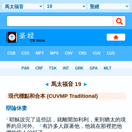
聖經
>
CUVMPT
> 馬太福音 19
◄
馬太福音 19
►
現代標點和合本 (CUVMP Traditional)
辯論休妻
耶穌說完了這些話，就離開
加利利
，來到
猶太
的境
1
界
約旦
河外。
有許多人跟著他，他就在那裡把他
2