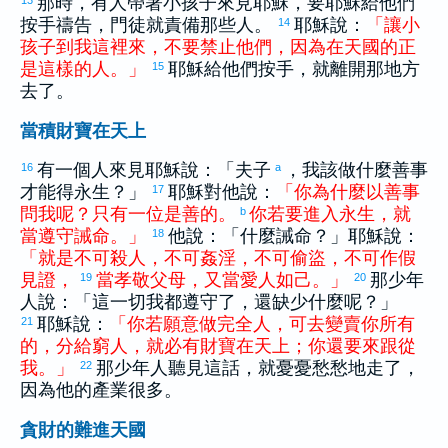
那時，有人帶著小孩子來見耶穌，要耶穌給他們
按手禱告，門徒就責備那些人。
耶穌說：
「
讓
小
14
孩子
到
我
這裡
來
，
不
要
禁止
他們
，
因為
在
天
國
的
正
是
這樣
的
人
。
」
耶穌給他們按手，就離開那地方
15
去了。
當積財寶在天上
有一個人來見耶穌說：「夫子
，我該做什麼善事
16
a
才能得永生？」
耶穌對他說：
「
你
為什麼
以
善事
17
問
我
呢
？
只有
一
位
是
善
的
。
你
若
要
進入
永
生
，
就
b
當
遵守
誡命
。
」
他說：「什麼誡命？」耶穌說：
18
「
就是
不
可
殺人
，
不
可
姦淫
，
不
可
偷盜
，
不
可
作
假
見證
，
當
孝敬
父母
，
又
當
愛人如己
。
」
那少年
19
20
人說：「這一切我都遵守了，還缺少什麼呢？」
耶穌說：
「
你
若
願意
做
完全
人
，
可
去
變賣
你
所
有
21
的
，
分給
窮人
，
就
必
有
財寶
在
天上
；
你
還
要
來
跟從
我
。
」
那少年人聽見這話，就憂憂愁愁地走了，
22
因為他的產業很多。
貪財的難進天國