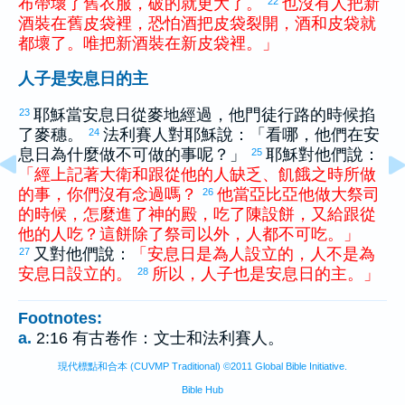
布
帶
壞
了
舊
衣服
，
破
的
就
更
大
了
。
也
沒有
人
把
新
22
酒
裝
在
舊
皮袋
裡
，
恐怕
酒
把
皮袋
裂開
，
酒
和
皮袋
就
都
壞
了
。
唯
把
新
酒
裝
在
新
皮袋
裡
。
」
人子是安息日的主
耶穌當安息日從麥地經過，他門徒行路的時候掐
23
了麥穗。
法利賽人對耶穌說：「看哪，他們在安
24
息日為什麼做不可做的事呢？」
耶穌對他們說：
25
「
經
上
記
著
大衛
和
跟從
他
的
人
缺乏
、
飢餓
之
時
所
做
的
事
，
你們
沒有
念
過
嗎
？
他
當
亞比亞他
做
大祭司
26
的
時候
，
怎麼
進
了
神
的
殿
，
吃
了
陳設餅
，
又
給
跟從
他
的
人
吃
？
這
餅
除了
祭司
以外
，
人
都
不
可
吃
。
」
又對他們說：
「
安息日
是
為
人
設立
的
，
人
不
是
為
27
安息日
設立
的
。
所以
，
人子
也
是
安息日
的
主
。
」
28
Footnotes:
a.
2:16 有古卷作：文士和法利賽人。
現代標點和合本 (CUVMP Traditional) ©2011 Global Bible Initiative.
Bible Hub