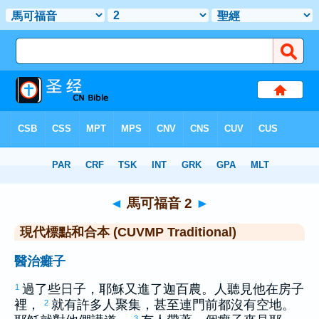
聖經
>
CUVMPT
> 馬可福音 2
◄
馬可福音 2
►
現代標點和合本 (CUVMP Traditional)
醫治癱子
過了些日子，耶穌又進了
迦百農
。人聽見他在房子
1
裡，
就有許多人聚集，甚至連門前都沒有空地。
2
3