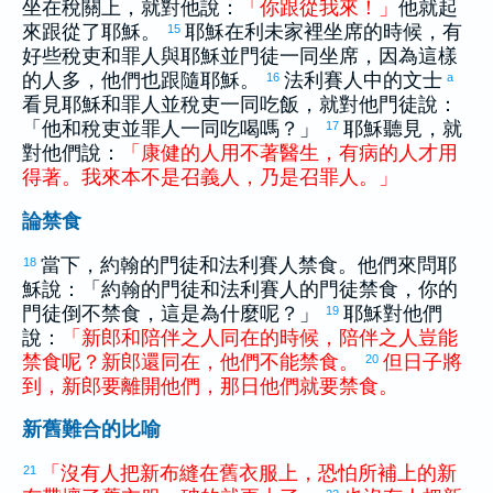
坐在稅關上，就對他說：
「
你
跟從
我
來
！
」
他就起
來跟從了耶穌。
耶穌在
利未
家裡坐席的時候，有
15
好些稅吏和罪人與耶穌並門徒一同坐席，因為這樣
的人多，他們也跟隨耶穌。
法利賽人中的文士
16
a
看見耶穌和罪人並稅吏一同吃飯，就對他門徒說：
「他和稅吏並罪人一同吃喝嗎？」
耶穌聽見，就
17
對他們說：
「
康健
的
人
用
不
著
醫生
，
有
病
的
人
才
用
得著
。
我
來
本
不是
召
義人
，
乃是
召
罪人
。
」
論禁食
當下，
約翰
的門徒和法利賽人禁食。他們來問耶
18
穌說：「
約翰
的門徒和法利賽人的門徒禁食，你的
門徒倒不禁食，這是為什麼呢？」
耶穌對他們
19
說：
「
新郎
和
陪伴
之
人
同
在
的
時候
，
陪伴
之
人
豈
能
禁食
呢
？
新郎
還
同
在
，
他們
不
能
禁食
。
但
日子
將
20
到
，
新郎
要
離開
他們
，
那
日
他們
就
要
禁食
。
新舊難合的比喻
「
沒有
人
把
新
布
縫
在
舊
衣服
上
，
恐怕
所
補
上
的
新
21