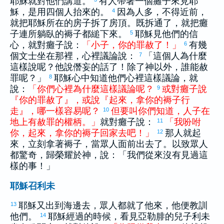
耶穌就對他們講道。
有人帶著一個癱子來見耶
穌，是用四個人抬來的。
因為人多，不得近前，
4
就把耶穌所在的房子拆了房頂。既拆通了，就把癱
子連所躺臥的褥子都縋下來。
耶穌見他們的信
5
心，就對癱子說：
「
小子
，
你
的
罪
赦
了
！
」
有幾
6
個文士坐在那裡，心裡議論說：
「這個人為什麼
7
這樣說呢？他說僭妄的話了！除了神以外，誰能赦
罪呢？」
耶穌心中知道他們心裡這樣議論，就
8
說：
「
你們
心裡
為什麼
這樣
議論
呢
？
或
對
癱子
說
9
『
你
的
罪
赦
了
』
，
或
說
『
起來
，
拿
你
的
褥子
行
走
』
，
哪
一
樣
容易
呢
？
但
要
叫
你們
知道
，
人子
在
10
地上
有
赦罪
的
權柄
。
」
就對癱子說：
「
我
吩咐
11
你
，
起來
，
拿
你
的
褥子
回家
去
吧
！
」
那人就起
12
來，立刻拿著褥子，當眾人面前出去了。以致眾人
都驚奇，歸榮耀於神，說：「我們從來沒有見過這
樣的事！」
耶穌召利未
耶穌又出到海邊去，眾人都就了他來，他便教訓
13
他們。
耶穌經過的時候，看見
亞勒腓
的兒子
利未
14