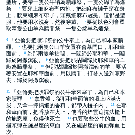
聖所，要帶一隻公牛犢為贖罪祭，一隻公綿羊為燔
祭。
要穿上細麻布聖內袍，把細麻布褲子穿在身
4
上，腰束細麻布帶子，頭戴細麻布冠冕。這都是聖
服，他要用水洗身，然後穿戴。
要從
以色列
會眾
5
取兩隻公山羊為贖罪祭，一隻公綿羊為燔祭。
「
亞倫
要把贖罪祭的公牛奉上，為自己和本家贖
6
罪。
也要把兩隻公山羊安置在會幕門口，耶和華
7
面前，
為那兩隻羊拈鬮，一鬮歸於耶和華，一鬮
8
歸於阿撒瀉勒。
亞倫
要把那拈鬮歸於耶和華的羊
9
獻為贖罪祭，
但那拈鬮歸於阿撒瀉勒的羊，要活
10
著安置在耶和華面前，用以贖罪，打發人送到曠野
去，歸於阿撒瀉勒。
「
亞倫
要把贖罪祭的公牛牽來宰了，為自己和本
11
家贖罪。
拿香爐，從耶和華面前的壇上盛滿火
12
炭，又拿一捧搗細的香料，都帶入幔子內，
在耶
13
和華面前，把香放在火上，使香的煙雲遮掩法櫃上
的施恩座，免得他死亡。
也要取些公牛的血，用
14
指頭彈在施恩座的東面，又在施恩座的前面彈血七
次。