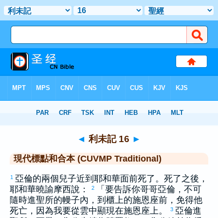
聖經
>
CUVMPT
> 利未記 16
◄
利未記 16
►
現代標點和合本 (CUVMP Traditional)
亞倫
的兩個兒子近到耶和華面前死了。死了之後，
1
耶和華曉諭
摩西
說：
「要告訴你哥哥
亞倫
，不可
2
隨時進聖所的幔子內，到櫃上的施恩座前，免得他
死亡，因為我要從雲中顯現在施恩座上。
亞倫
進
3