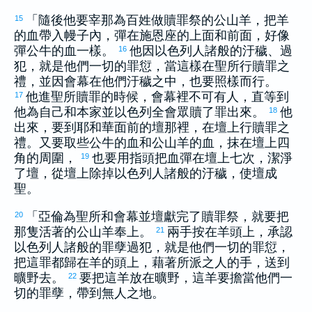
「隨後他要宰那為百姓做贖罪祭的公山羊，把羊
15
的血帶入幔子內，彈在施恩座的上面和前面，好像
彈公牛的血一樣。
他因
以色列
人諸般的汙穢、過
16
犯，就是他們一切的罪愆，當這樣在聖所行贖罪之
禮，並因會幕在他們汙穢之中，也要照樣而行。
他進聖所贖罪的時候，會幕裡不可有人，直等到
17
他為自己和本家並
以色列
全會眾贖了罪出來。
他
18
出來，要到耶和華面前的壇那裡，在壇上行贖罪之
禮。又要取些公牛的血和公山羊的血，抹在壇上四
角的周圍，
也要用指頭把血彈在壇上七次，潔淨
19
了壇，從壇上除掉
以色列
人諸般的汙穢，使壇成
聖。
「
亞倫
為聖所和會幕並壇獻完了贖罪祭，就要把
20
那隻活著的公山羊奉上。
兩手按在羊頭上，承認
21
以色列
人諸般的罪孽過犯，就是他們一切的罪愆，
把這罪都歸在羊的頭上，藉著所派之人的手，送到
曠野去。
要把這羊放在曠野，這羊要擔當他們一
22
切的罪孽，帶到無人之地。