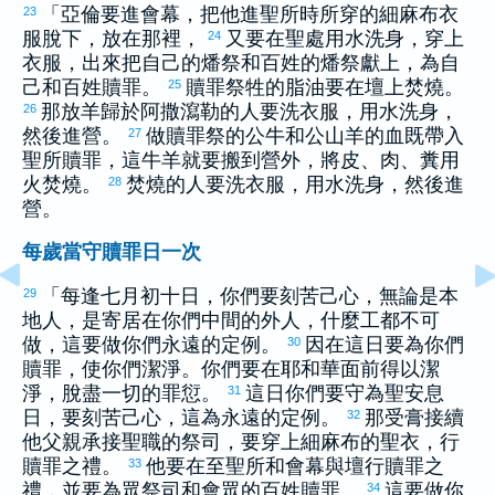
「
亞倫
要進會幕，把他進聖所時所穿的細麻布衣
23
服脫下，放在那裡，
又要在聖處用水洗身，穿上
24
衣服，出來把自己的燔祭和百姓的燔祭獻上，為自
己和百姓贖罪。
贖罪祭牲的脂油要在壇上焚燒。
25
那放羊歸於阿撒瀉勒的人要洗衣服，用水洗身，
26
然後進營。
做贖罪祭的公牛和公山羊的血既帶入
27
聖所贖罪，這牛羊就要搬到營外，將皮、肉、糞用
火焚燒。
焚燒的人要洗衣服，用水洗身，然後進
28
營。
每歲當守贖罪日一次
「每逢七月初十日，你們要刻苦己心，無論是本
29
地人，是寄居在你們中間的外人，什麼工都不可
做，這要做你們永遠的定例。
因在這日要為你們
30
贖罪，使你們潔淨。你們要在耶和華面前得以潔
淨，脫盡一切的罪愆。
這日你們要守為聖安息
31
日，要刻苦己心，這為永遠的定例。
那受膏接續
32
他父親承接聖職的祭司，要穿上細麻布的聖衣，行
贖罪之禮。
他要在至聖所和會幕與壇行贖罪之
33
禮，並要為眾祭司和會眾的百姓贖罪。
這要做你
34