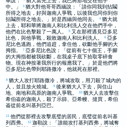
華說：「
猶大
當先上去，我已將那地交在他手
中。」
猶大
對他哥哥
西緬
說：「請你同我到拈鬮
3
所得之地去，好與
迦南
人爭戰，以後我也同你到你
拈鬮所得之地去。」於是
西緬
與他同去。
猶大
就
4
上去，耶和華將
迦南
人和
比利洗
人交在他們手中，
他們在
比色
擊殺了一萬人。
又在那裡遇見
亞多尼
5
比色
，與他爭戰，殺敗
迦南
人和
比利洗
人。
亞多
6
尼比色
逃跑，他們追趕，拿住他，砍斷他手腳的大
拇指。
亞多尼比色
說：「從前有七十個王，手腳
7
的大拇指都被我砍斷，在我桌子底下拾取零碎食
物。現在神按著我所行的報應我了。」於是他們將
亞多尼比色
帶到
耶路撒冷
，他就死在那裡。
猶大
人攻打
耶路撒冷
，將城攻取，用刀殺了城內的
8
人，並且放火燒城。
後來
猶大
人下去，與住山
9
地、南地和高原的
迦南
人爭戰。
猶大
人去攻擊住
10
希伯崙
的
迦南
人，殺了
示篩
、
亞希幔
、
撻買
，
希伯
崙
從前名叫
基列亞巴
。
他們從那裡去攻擊
底璧
的居民，
底璧
從前名叫
基
11
列西弗
。
迦勒
說：「誰能攻打
基列西弗
，將城奪
12