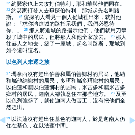
約瑟
家也上去攻打
伯特利
，耶和華與他們同在。
22
約瑟
家打發人去窺探
伯特利
，那城起先名叫
路
23
斯
。
窺探的人看見一個人從城裡出來，就對他
24
說：「求你將進城的路指示我們，我們必恩待
你。」
那人將進城的路指示他們，他們就用刀擊
25
殺了城中的居民，但將那人和他全家放去。
那人
26
往
赫
人之地去，築了一座城，起名叫
路斯
，那城到
如今還叫這名。
以色列人未逐之族
瑪拿西
沒有趕出
伯善
和屬
伯善
鄉村的居民，
他納
27
和屬
他納
鄉村的居民，
多珥
和屬
多珥
鄉村的居民，
以伯蓮
和屬
以伯蓮
鄉村的居民，
米吉多
和屬
米吉多
鄉村的居民，
迦南
人卻執意住在那些地方。
及至
28
以色列
強盛了，就使
迦南
人做苦工，沒有把他們全
然趕出。
以法蓮
沒有趕出住
基色
的
迦南
人，於是
迦南
人仍
29
住在
基色
，在
以法蓮
中間。