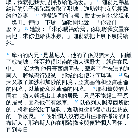
取，我就把我女兒
押撒
給他為妻。」
迦勒
兄弟
基
13
納斯
的兒子
俄陀聶
奪取了那城，
迦勒
就把女兒
押撒
給他為妻。
押撒
過門的時候，勸丈夫向她父親求
14
一塊田。
押撒
一下驢，
迦勒
問她說：「你要什
麼？」
她說：「求你賜福給我，你既將我安置在
15
南地，求你也給我水泉。」
迦勒
就把上泉下泉賜給
她。
摩西
的內兄
是
基尼
人，他的子孫與
猶大
人一同離
16
a
了
棕樹城
，往
亞拉得
以南的
猶大
曠野去，就住在民
中。
猶大
和他哥哥
西緬
同去，擊殺了住
洗法
的
迦
17
南
人，將城盡行毀滅，那城的名便叫
何珥瑪
。
猶
18
大
又取了
加沙
和
加沙
的四境，
亞實基倫
和
亞實基倫
的四境，
以革倫
和
以革倫
的四境。
耶和華與
猶大
19
同在，
猶大
就趕出山地的居民，只是不能趕出平原
的居民，因為他們有鐵車。
以色列
人照
摩西
所說
20
的，將
希伯崙
給了
迦勒
，
迦勒
就從那裡趕出
亞衲
族
的三個族長。
便雅憫
人沒有趕出住
耶路撒冷
的
耶
21
布斯
人，
耶布斯
人仍在
耶路撒冷
與
便雅憫
人同住，
直到今日。