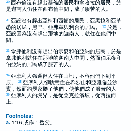
西布倫
沒有趕出
基倫
的居民和
拿哈拉
的居民，於
30
是
迦南
人仍住在
西布倫
中間，成了服苦的人。
亞設
沒有趕出
亞柯
和
西頓
的居民，
亞黑拉
和
亞革
31
悉
的居民，
黑巴
、
亞弗革
與
利合
的居民。
於是，
32
亞設
因為沒有趕出那地的
迦南
人，就住在他們中
間。
拿弗他利
沒有趕出
伯示麥
和
伯亞納
的居民，於是
33
拿弗他利
就住在那地的
迦南
人中間，然而
伯示麥
和
伯亞納
的居民成了服苦的人。
亞摩利
人強逼
但
人住在山地，不容他們下到平
34
原。
亞摩利
人卻執意住在
希烈
山和
亞雅倫
並
沙
35
賓
，然而
約瑟
家勝了他們，使他們成了服苦的人。
亞摩利
人的境界，是從
亞克拉濱
坡，從
西拉
而
36
上。
Footnotes:
a.
1:16 或作：岳父。