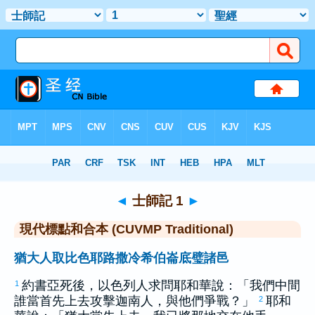
聖經
>
CUVMPT
> 士師記 1
◄
士師記 1
►
現代標點和合本 (CUVMP Traditional)
猶大人取比色耶路撒冷希伯崙底璧諸邑
約書亞
死後，
以色列
人求問耶和華說：「我們中間
1
誰當首先上去攻擊
迦南
人，與他們爭戰？」
耶和
2