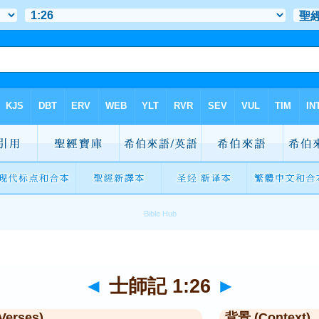
◄
士師記 1:26
►
Verses)
背景 (Context)