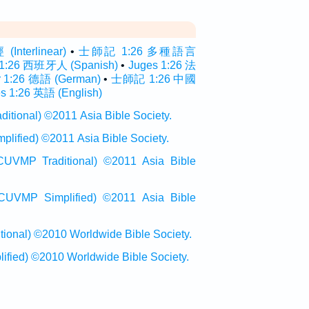
terlinear)
•
士師記 1:26 多種語言
 1:26 西班牙人 (Spanish)
•
Juges 1:26 法
r 1:26 德語 (German)
•
士師記 1:26 中國
s 1:26 英語 (English)
onal) ©2011 Asia Bible Society.
ied) ©2011 Asia Bible Society.
raditional) ©2011 Asia Bible
Simplified) ©2011 Asia Bible
al) ©2010 Worldwide Bible Society.
ed) ©2010 Worldwide Bible Society.