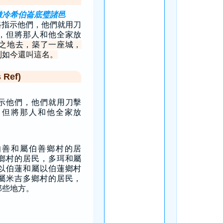
撒冷希伯崙底璧諸邑
路指示他們，他們就用刀
，但將那人和他全家放
之地去，築了一座城，
到如今還叫這名。
Ref)
示他們，他們就用刀擊
，但將那人和他全家放
伯善和屬伯善鄉村的居
鄉村的居民，多珥和屬
以伯蓮和屬以伯蓮鄉村
屬米吉多鄉村的居民，
那些地方。