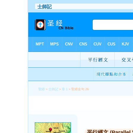
聖經
>
士師記
>
章 1
> 聖經金句 26
平行經文 (Parallel 