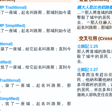
raditional)
猶大人取比色耶路
築了一座城，起名叫路斯，那城到如今還
…
那人將進城的
25
擊殺了城中的居民
去。
那人往赫人
26
implified)
起名叫路斯，那城
筑了一座城，起名叫路斯，那城到如今还
交叉引用 (Cross 
ional)
士師記 1:25
，築了一座城，給它起名叫路斯；直到今
那人將進城的路指
殺了城中的居民
去。
fied)
，筑了一座城，给它起名叫路斯；直到今
士師記 1:27
瑪拿西沒有趕出
民，他納和屬他納
ditional)
多珥鄉村的居民，
 ， 築 了 一 座 城 ， 起 名 叫 路 斯 。 那
的居民，米吉多和
 。
迦南人卻執意住在
plified)
 ， 筑 了 一 座 城 ， 起 名 叫 路 斯 。 那
 。