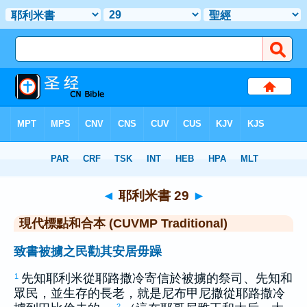
聖經
>
CUVMPT
> 耶利米書 29
◄
耶利米書 29
►
現代標點和合本 (CUVMP Traditional)
致書被擄之民勸其安居毋躁
先知
耶利米
從
耶路撒冷
寄信於被擄的祭司、先知和
1
眾民，並生存的長老，就是
尼布甲尼撒
從
耶路撒冷
2