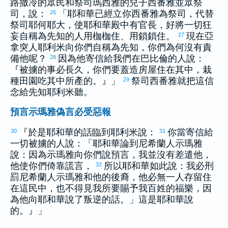
路撒冷
的眾民和祭司
瑪西雅
的兒子
西番雅
並眾祭
司，說：
「耶和華已經立你
西番雅
為祭司，代替
26
祭司
耶何耶大
，使耶和華殿中有官長，好將一切狂
妄自稱為先知的人用枷枷住、用鎖鎖住。
現在
亞
27
拿突
人
耶利米
向你們自稱為先知，你們為何沒有責
備他呢？
因為他寄信給我們在
巴比倫
的人說：
28
『被擄的事必長久，你們要蓋造房屋住在其中，栽
種田園吃其中所產的。』」
祭司
西番雅
就把這信
29
念給先知
耶利米
聽。
預言示瑪雅偽言必受惡報
『於是耶和華的話臨到
耶利米
說：
你當寄信給
30
31
一切被擄的人說：「耶和華論到
尼希蘭
人
示瑪雅
說：因為
示瑪雅
向你們說預言，我並沒有差遣他，
他使你們倚靠謊言，
所以耶和華如此說：我必刑
32
罰
尼希蘭
人
示瑪雅
和他的後裔，他必無一人存留住
在這民中，也不得見我所要賜予我百姓的福樂，因
為他向耶和華說了叛逆的話。」這是耶和華說
的。』」