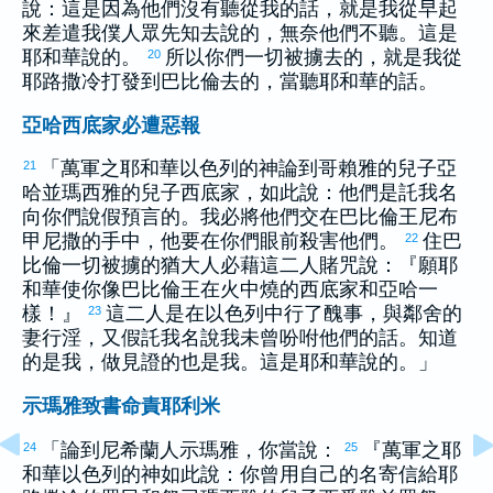
說：這是因為他們沒有聽從我的話，就是我從早起
來差遣我僕人眾先知去說的，無奈他們不聽。這是
耶和華說的。
所以你們一切被擄去的，就是我從
20
耶路撒冷
打發到
巴比倫
去的，當聽耶和華的話。
亞哈西底家必遭惡報
「萬軍之耶和華
以色列
的神論到
哥賴雅
的兒子
亞
21
哈
並
瑪西雅
的兒子
西底家
，如此說：他們是託我名
向你們說假預言的。我必將他們交在
巴比倫
王
尼布
甲尼撒
的手中，他要在你們眼前殺害他們。
住
巴
22
比倫
一切被擄的
猶大
人必藉這二人賭咒說：『願耶
和華使你像
巴比倫
王在火中燒的
西底家
和
亞哈
一
樣！』
這二人是在
以色列
中行了醜事，與鄰舍的
23
妻行淫，又假託我名說我未曾吩咐他們的話。知道
的是我，做見證的也是我。這是耶和華說的。」
示瑪雅致書命責耶利米
「論到
尼希蘭
人
示瑪雅
，你當說：
『萬軍之耶
24
25
和華
以色列
的神如此說：你曾用自己的名寄信給
耶