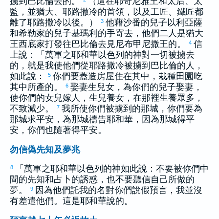
擄到
巴比倫
去的。
（這在
耶哥尼雅
王和太后、太
監，並
猶大
、
耶路撒冷
的首領，以及工匠、鐵匠都
離了
耶路撒冷
以後。）
他藉
沙番
的兒子
以利亞薩
3
和
希勒家
的兒子
基瑪利
的手寄去，他們二人是
猶大
王
西底家
打發往
巴比倫
去見
尼布甲尼撒
王的。
信
4
上說：「萬軍之耶和華
以色列
的神對一切被擄去
的，就是我使他們從
耶路撒冷
被擄到
巴比倫
的人，
如此說：
你們要蓋造房屋住在其中，栽種田園吃
5
其中所產的。
娶妻生兒女，為你們的兒子娶妻，
6
使你們的女兒嫁人，生兒養女，在那裡生養眾多，
不致減少。
我所使你們被擄到的那城，你們要為
7
那城求平安，為那城禱告耶和華，因為那城得平
安，你們也隨著得平安。
勿信偽先知及夢兆
「萬軍之耶和華
以色列
的神如此說：不要被你們中
8
間的先知和占卜的誘惑，也不要聽信自己所做的
夢。
因為他們託我的名對你們說假預言，我並沒
9
有差遣他們。這是耶和華說的。