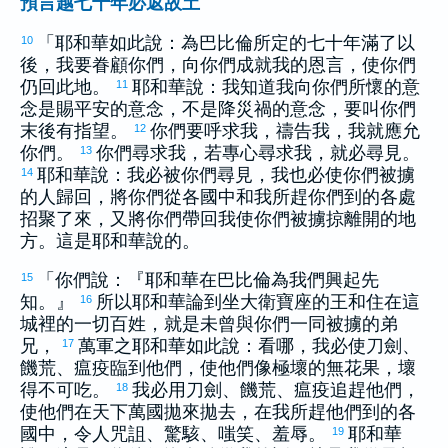
預言越七十年必返故土
「耶和華如此說：為
巴比倫
所定的七十年滿了以
10
後，我要眷顧你們，向你們成就我的恩言，使你們
仍回此地。
耶和華說：我知道我向你們所懷的意
11
念是賜平安的意念，不是降災禍的意念，要叫你們
末後有指望。
你們要呼求我，禱告我，我就應允
12
你們。
你們尋求我，若專心尋求我，就必尋見。
13
耶和華說：我必被你們尋見，我也必使你們被擄
14
的人歸回，將你們從各國中和我所趕你們到的各處
招聚了來，又將你們帶回我使你們被擄掠離開的地
方。這是耶和華說的。
「你們說：『耶和華在
巴比倫
為我們興起先
15
知。』
所以耶和華論到坐
大衛
寶座的王和住在這
16
城裡的一切百姓，就是未曾與你們一同被擄的弟
兄，
萬軍之耶和華如此說：看哪，我必使刀劍、
17
饑荒、瘟疫臨到他們，使他們像極壞的無花果，壞
得不可吃。
我必用刀劍、饑荒、瘟疫追趕他們，
18
使他們在天下萬國拋來拋去，在我所趕他們到的各
國中，令人咒詛、驚駭、嗤笑、羞辱。
耶和華
19