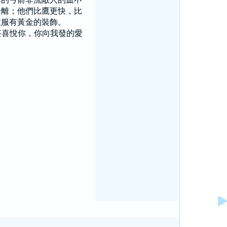
分離；他們比鷹更快，比
衣服有黃金的裝飾。
甚喜悅你，你向我發的愛