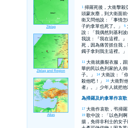
掃羅
死後，
大衛
擊殺
1
頭蒙灰塵，到
大衛
面前
衛
又問他說：「事情怎
子
約拿單
也死了。」
5
說：「我偶然到
基利波
我說：『我在這裡。
死，因為痛苦抓住我，
鐲子拿到我主這裡。」
大衛
就撕裂衣服，跟
11
華的民
以色列
家的人倒
子。」
大衛
說：「
14
殺他吧！」
大衛
對
16
者』。」少年人就把他
為掃羅及約拿單作哀歌
大衛
作哀歌，弔
掃羅
17
歌中說：「
以色列
啊
19
揚，免得
非利士
的女子
土產可做供物！因為英