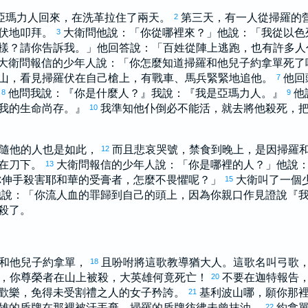
亞瑪力
人回來，在
洗革拉
住了兩天。
第三天，有一人從
掃羅
的
2
伏地叩拜。
大衛
問他說：「你從哪裡來？」他說：「我從
以色
3
樣？請你告訴我。」他回答說：「百姓從陣上逃跑，也有許多人
大衛
問報信的少年人說：「你怎麼知道
掃羅
和他兒子
約拿單
死了
山，看見
掃羅
伏在自己槍上，有戰車、馬兵緊緊地追他。
他回
7
』
他問我說：『你是什麼人？』我說：『我是
亞瑪力
人。』
他
8
9
我的生命尚存。』
我準知他仆倒必不能活，就去將他殺死，
10
隨他的人也是如此，
而且悲哀哭號，禁食到晚上，是因
掃羅
12
在刀下。
大衛
問報信的少年人說：「你是哪裡的人？」他說
13
你伸手殺害耶和華的受膏者，怎麼不畏懼呢？」
大衛
叫了一個
15
他說：「你流人血的罪歸到自己的頭上，因為你親口作見證說『
殺了。
和他兒子
約拿單
，
且吩咐將這歌教導
猶大
人。這歌名叫弓歌
18
，你尊榮者在山上被殺，大英雄何竟死亡！
不要在
迦特
報告
20
歡樂，免得未受割禮之人的女子矜誇。
基利波
山哪，願你那
21
雄的盾牌在那裡被汙丟棄，
掃羅
的盾牌彷彿未曾抹油。
約拿
22