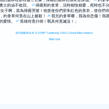
勇士的油不收回。
掃羅
和
約拿單
，活時相悅相愛，死時也不
23
的女子啊，當為
掃羅
哭號！他曾使你們穿朱紅色的美衣，使你們
，
約拿單
何竟在山上被殺！
我兄
約拿單
哪，我為你悲傷！我
26
的愛情。
英雄何竟仆倒！戰具何竟滅沒！」
27
現代標點和合本 (CUVMP Traditional) ©2011 Global Bible Initiative.
Bible Hub