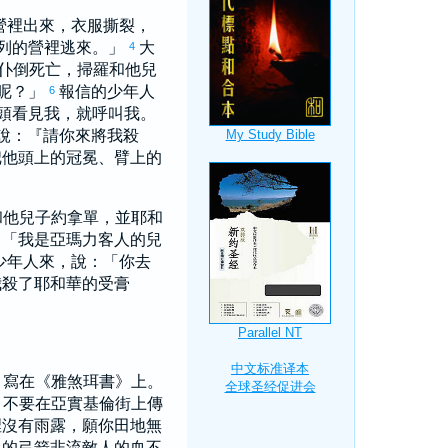
營裡出來，衣服撕裂，
列
的營裡逃來。」
大
4
仆倒死亡，
掃羅
和他兒
呢？」
報信的少年人
6
頭看見我，就呼叫我。
說：『請你來將我殺
把他頭上的冠冕、臂上的
和他兒子
約拿單
，並耶和
：「我是
亞瑪力
客人的兒
少年人來，說：「你去
我殺了耶和華的受膏
，寫在《
雅煞珥
書》上。
，不要在
亞實基倫
街上傳
裡沒有雨露，願你田地無
單
的弓箭非流敵人的血不