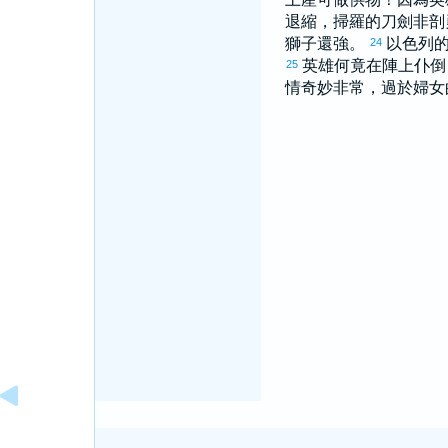
退縮，
掃羅
的刀劍非剖
獅子還強。
以色列
24
英雄何竟在陣上仆倒
25
情奇妙非常，過於婦女