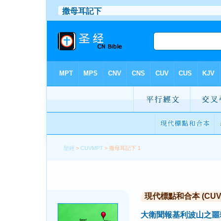
聖經
>
CUVMPT
> 撒母耳記下 1
現代標點和合本 (CUVMP 
大衛聞報基利波山之噩