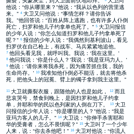
撕裂，头蒙灰尘，到
大卫
面前伏地叩拜。
大卫
问
他说：“你从哪里来？”他说：“我从
以色列
的营里逃
来。”
大卫
又问他说：“事情怎样？请你告诉
4
我。”他回答说：“百姓从阵上逃跑，也有许多人仆倒
死亡，
扫罗
和他儿子
约拿单
也死了。”
大卫
问报信
5
的少年人说：“你怎么知道
扫罗
和他儿子
约拿单
死了
呢？”
报信的少年人说：“我偶然到
基利波
山，看见
6
扫罗
伏在自己枪上，有战车、马兵紧紧地追他。
他回头看见我，就呼叫我。我说：‘我在这里。’
7
他问我说：‘你是什么人？’我说：‘我是
亚玛力
人。’
8
他说：‘请你来将我杀死，因为痛苦抓住我，我的
9
生命尚存。’
我准知他仆倒必不能活，就去将他杀
10
死，把他头上的冠冕、臂上的镯子拿到我主这里。”
大卫
就撕裂衣服，跟随他的人也是如此，
而且
11
12
悲哀哭号，禁食到晚上，是因
扫罗
和他儿子
约拿
单
，并耶和华的民
以色列
家的人倒在刀下。
大卫
13
问报信的少年人说：“你是哪里的人？”他说：“我是
亚玛力
客人的儿子。”
大卫
说：“你伸手杀害耶和
14
华的受膏者，怎么不畏惧呢？”
大卫
叫了一个少年
15
人来，说：“你去杀他吧！”
大卫
对他说：“你流人
16