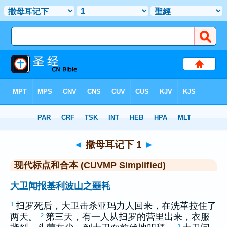
圣经
>
CUVMPS
> 撒母耳记下 1
◄
撒母耳记下 1
►
现代标点和合本 (CUVMP Simplified)
大卫闻报基利波山之噩耗
扫罗
死后，
大卫
击杀
亚玛力
人回来，在
洗革拉
住了
1
两天。
第三天，有一人从
扫罗
的营里出来，衣服
2
3