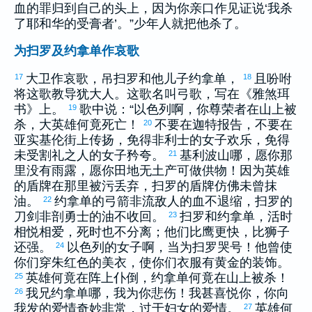
血的罪归到自己的头上，因为你亲口作见证说‘我杀
了耶和华的受膏者’。”少年人就把他杀了。
为扫罗及约拿单作哀歌
大卫
作哀歌，吊
扫罗
和他儿子
约拿单
，
且吩咐
17
18
将这歌教导
犹大
人。这歌名叫弓歌，写在《
雅煞珥
书》上。
歌中说：“
以色列
啊，你尊荣者在山上被
19
杀，大英雄何竟死亡！
不要在
迦特
报告，不要在
20
亚实基伦
街上传扬，免得
非利士
的女子欢乐，免得
未受割礼之人的女子矜夸。
基利波
山哪，愿你那
21
里没有雨露，愿你田地无土产可做供物！因为英雄
的盾牌在那里被污丢弃，
扫罗
的盾牌仿佛未曾抹
油。
约拿单
的弓箭非流敌人的血不退缩，
扫罗
的
22
刀剑非剖勇士的油不收回。
扫罗
和
约拿单
，活时
23
相悦相爱，死时也不分离；他们比鹰更快，比狮子
还强。
以色列
的女子啊，当为
扫罗
哭号！他曾使
24
你们穿朱红色的美衣，使你们衣服有黄金的装饰。
英雄何竟在阵上仆倒，
约拿单
何竟在山上被杀！
25
我兄
约拿单
哪，我为你悲伤！我甚喜悦你，你向
26
我发的爱情奇妙非常，过于妇女的爱情。
英雄何
27