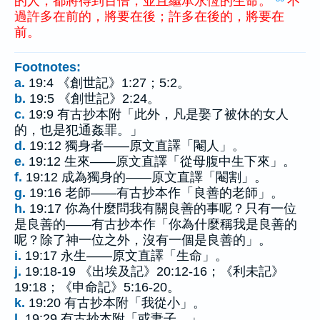
的
人
，
都
將
得到
百倍
，
並且
繼承
永恆
的
生命
。
不
過
許多
在
前
的
，
將
要
在
後
；
許多
在
後
的
，
將
要
在
前
。
Footnotes:
a.
19:4 《創世記》1:27；5:2。
b.
19:5 《創世記》2:24。
c.
19:9 有古抄本附「此外，凡是娶了被休的女人
的，也是犯通姦罪。」
d.
19:12 獨身者——原文直譯「閹人」。
e.
19:12 生來——原文直譯「從母腹中生下來」。
f.
19:12 成為獨身的——原文直譯「閹割」。
g.
19:16 老師——有古抄本作「良善的老師」。
h.
19:17 你為什麼問我有關良善的事呢？只有一位
是良善的——有古抄本作「你為什麼稱我是良善的
呢？除了神一位之外，沒有一個是良善的」。
i.
19:17 永生——原文直譯「生命」。
j.
19:18-19 《出埃及記》20:12-16；《利未記》
19:18；《申命記》5:16-20。
k.
19:20 有古抄本附「我從小」。
l.
19:29 有古抄本附「或妻子，」。