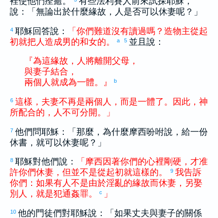
裡使他們痊癒。
有些
法利賽
人前來試探耶穌，
說：「無論出於什麼緣故，人是否可以休妻呢？」
耶穌回答說：
「
你們
難道
沒有
讀
過
嗎
？
造物主
從
起
4
初
就
把
人
造成
男
的
和
女
的
。
並且說：
a
5
『
為
這
緣故
，
人
將
離開
父母
，
與
妻子
結合
，
兩
個
人
就
成為
一體
。
』
b
這樣
，
夫妻
不再
是
兩
個
人
，
而
是
一體
了
。
因此
，
神
6
所
配合
的
，
人
不
可
分開
。
」
他們問耶穌：「那麼，為什麼
摩西
吩咐說，給一份
7
休書，就可以休妻呢？」
耶穌對他們說：
「
摩西
因著
你們
的
心裡
剛硬
，
才
准
8
許
你們
休
妻
，
但
並
不
是
從
起初
就
這樣
的
。
我
告訴
9
你們
：
如果
有人
不
是
由於
淫亂
的
緣故
而
休
妻
，
另
娶
別人
，
就
是
犯
通姦罪
。
」
c
他的門徒們對耶穌說：「如果丈夫與妻子的關係
10