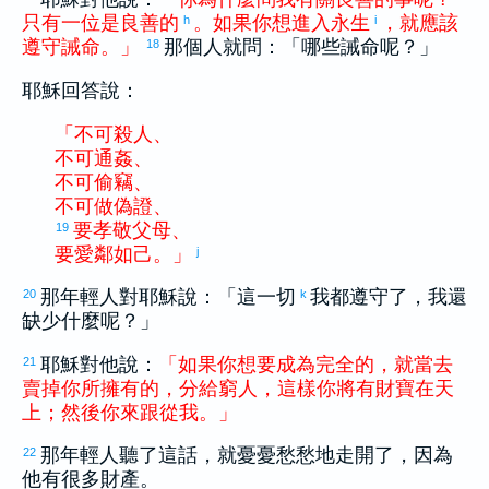
只有
一
位
是
良善
的
。
如果
你
想
進入
永生
，
就
應該
h
i
遵守
誡命
。
」
那個人就問：「哪些誡命呢？」
18
耶穌回答說：
「
不
可
殺人
、
不
可
通姦
、
不
可
偷竊
、
不
可
做
偽證
、
要
孝敬
父母
、
19
要
愛鄰如己
。
」
j
那年輕人對耶穌說：「這一切
我都遵守了，我還
20
k
缺少什麼呢？」
耶穌對他說：
「
如果
你
想要
成為
完全
的
，
就
當
去
21
賣掉
你
所
擁有
的
，
分給
窮人
，
這樣
你
將
有
財寶
在
天
上
；
然後
你
來
跟從
我
。
」
那年輕人聽了這話，就憂憂愁愁地走開了，因為
22
他有很多財產。