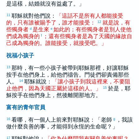
是這樣，結婚就沒有益處了。」
耶穌就對他們說：
「
這
話
不
是
所有
人
都
能
接受
11
的
，
只有
誰
被
賜予
了
，
誰
才
能
接受
：
就是說
，
有
12
些
獨身者
是
生來
如此
的
；
有些
獨身者
是
別人
使
他
d
e
們
成為
獨身
的
；
還
有些
獨身者
是
為了
天國
的
緣故
自
f
己
成為
獨身
的
。
誰
能
接受
，
就
接受
吧
。
」
祝福小孩子
那時，有一些小孩子被帶到耶穌那裡，好讓耶穌
13
按手在他們身上，給他們禱告。門徒們卻責備那些
人。
耶穌就說：
「
讓
小孩子
到
我
這裡
來
，
不要
阻
14
止
他們
，
因為
天國
正
屬於
這樣
的
人
。
」
於是，耶
15
穌按手在他們身上，然後離開那地方。
富有的青年官員
看哪，有一個人上前來對耶穌說：「老師
，我該
16
g
做什麼良善的事，才能得到永恆的生命呢？」
耶穌對他說：
「
你
為什麼
問
我
有關
良善
的
事
呢
？
17