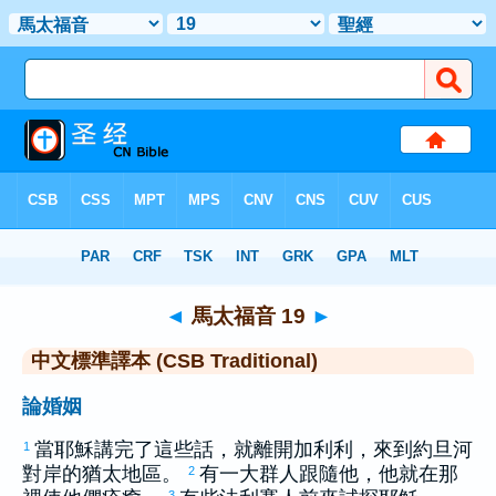
聖經
>
CSBT
> 馬太福音 19
◄
馬太福音 19
►
中文標準譯本 (CSB Traditional)
論婚姻
當耶穌講完了這些話，就離開
加利利
，來到
約旦
河
1
對岸的
猶太
地區。
有一大群人跟隨他，他就在那
2
3