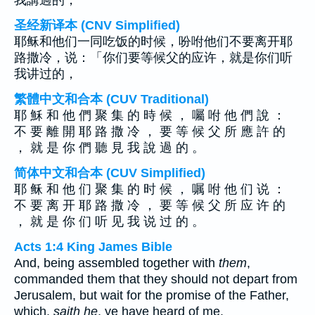
我講過的，
圣经新译本 (CNV Simplified)
耶稣和他们一同吃饭的时候，吩咐他们不要离开耶
路撒冷，说：「你们要等候父的应许，就是你们听
我讲过的，
繁體中文和合本 (CUV Traditional)
耶 穌 和 他 們 聚 集 的 時 候 ， 囑 咐 他 們 說 ：
不 要 離 開 耶 路 撒 冷 ， 要 等 候 父 所 應 許 的
， 就 是 你 們 聽 見 我 說 過 的 。
简体中文和合本 (CUV Simplified)
耶 稣 和 他 们 聚 集 的 时 候 ， 嘱 咐 他 们 说 ：
不 要 离 开 耶 路 撒 冷 ， 要 等 候 父 所 应 许 的
， 就 是 你 们 听 见 我 说 过 的 。
Acts 1:4 King James Bible
And, being assembled together with
them
,
commanded them that they should not depart from
Jerusalem, but wait for the promise of the Father,
which,
saith he
, ye have heard of me.