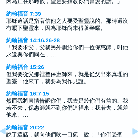
因為正在那時候，聖靈要指教你們當說的話。」
約翰福音 7:39
耶穌這話是指著信他之人要受聖靈說的。那時還沒
有賜下聖靈來，因為耶穌尚未得著榮耀。
約翰福音 14:16,26-28
「我要求父，父就另外賜給你們一位保惠師，叫他
永遠與你們同在，…
約翰福音 15:26
但我要從父那裡差保惠師來，就是從父出來真理的
聖靈；他來了，就要為我作見證。
約翰福音 16:7-15
然而我將真情告訴你們，我去是於你們有益的。我
若不去，保惠師就不到你們這裡來；我若去，就差
他來。…
約翰福音 20:22
說了這話，就向他們吹一口氣，說：「你們受聖