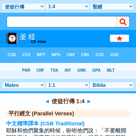
聖經
>
使徒行傳
>
章 1
> 聖經金句 4
◄
使徒行傳 1:4
►
平行經文 (Parallel Verses)
中文標準譯本 (CSB Traditional)
耶穌和他們聚集的時候，吩咐他們說：「不要離開