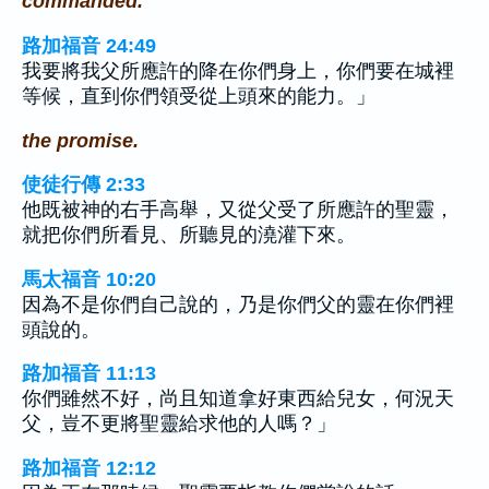
commanded.
路加福音 24:49
我要將我父所應許的降在你們身上，你們要在城裡
等候，直到你們領受從上頭來的能力。」
the promise.
使徒行傳 2:33
他既被神的右手高舉，又從父受了所應許的聖靈，
就把你們所看見、所聽見的澆灌下來。
馬太福音 10:20
因為不是你們自己說的，乃是你們父的靈在你們裡
頭說的。
路加福音 11:13
你們雖然不好，尚且知道拿好東西給兒女，何況天
父，豈不更將聖靈給求他的人嗎？」
路加福音 12:12