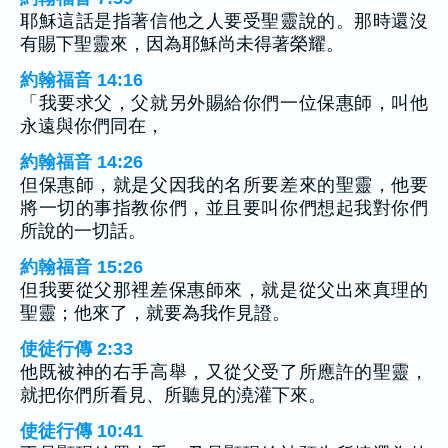
耶穌這話是指著信他之人要受聖靈說的。那時還沒
有賜下聖靈來，因為耶穌尚未得著榮耀。
約翰福音 14:16
「我要求父，父就另外賜給你們一位保惠師，叫他
永遠與你們同在，
約翰福音 14:26
但保惠師，就是父因我的名所要差來的聖靈，他要
將一切的事指教你們，並且要叫你們想起我對你們
所說的一切話。
約翰福音 15:26
但我要從父那裡差保惠師來，就是從父出來真理的
聖靈；他來了，就要為我作見證。
使徒行傳 2:33
他既被神的右手高舉，又從父受了所應許的聖靈，
就把你們所看見、所聽見的澆灌下來。
使徒行傳 10:41