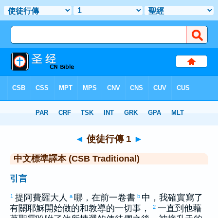
聖經
>
CSBT
> 使徒行傳 1
◄
使徒行傳 1
►
中文標準譯本 (CSB Traditional)
引言
提阿費羅
大人
哪，在前一卷書
中，我確實寫了
1
a
b
有關耶穌開始做的和教導的一切事，
一直到他藉
2