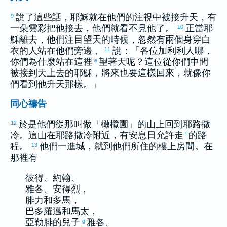
說了這些話，耶穌就在他們的注視中被接升天，有
9
一朵雲彩把他接去，他們就看不見他了。
正當耶
10
穌離去，他們注目望天的時候，忽然有兩個身穿白
衣的人站在他們旁邊，
說：「各位
加利利
人哪，
11
你們為什麼站在這裡
望著天呢？這位從你們中間
e
被接到天上去的耶穌，將來也要這樣回來，就像你
們看到他升天那樣。」
同心禱告
於是他們從那叫做「橄欖園」的山上回到
耶路撒
12
冷
。這山在
耶路撒冷
附近，有安息日允許走
的路
f
程。
他們一進城，就到他們所住的樓上房間。在
13
那裡有
彼得
、
約翰
、
雅各
、
安得烈
，
腓力
和
多馬
，
巴多羅邁
和
馬太
，
亞勒腓
的兒子
雅各
、
g