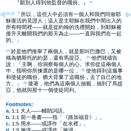
『願別人得到他監督的職份。』
m
「所以，這些人中必須有一個人和我們同做耶
21-22
穌復活的見證人；這人是主耶穌在我們中間出入的
所有時間裡——就是從
約翰
的洗禮開始，到耶穌被
接升天離開我們的那天為止——一直與我們在一起
的。」
於是他們推舉了兩個人，就是那叫
巴撒巴
，又被
23
稱為
猶斯托
的
約瑟
，還有
馬提亞
。
他們就禱告
24
說：「主啊，你洞察每個人的心。求你從這兩個人
中，指明你所揀選的是哪一位，
使他得到這服事
25
和使徒的職份。
猶大
背棄了這職份，去了自己的地
方。」
接著，他們為這兩個人抽籤，抽到了
馬提
26
亞
，他就與那十一個使徒同列。
Footnotes:
a.
1:1 大人——輔助詞語。
b.
1:1 前一卷書——指「《路加福音》」。
c.
1:5 用水——或譯作「在水裡」。
d.
1:5 施洗——或譯作「施浸」。