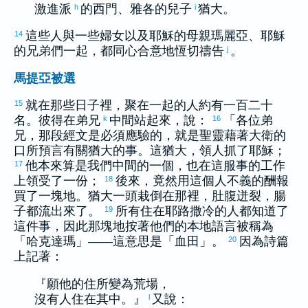
激進派
的
西門
、
雅各
的兒子
猶大
。
h
i
這些人與一些婦女以及耶穌的母親
瑪麗亞
、耶穌
14
的兄弟們一起，都同心合意地恆切禱告
。
j
馬提亞被選
就在那些日子裡，聚在一起的人約有一百二十
15
名。
彼得
在弟兄
中間站起來，說：
「各位弟
k
16
兄，那段經文是必須應驗的，就是聖靈藉著
大衛
的
口所預言有關
猶大
的事。這
猶大
，領人抓了耶穌；
他本來算是我們中間的一個，也在這服事的工作
17
上領受了一份；
後來，竟然用這個人不義的酬報
18
買了一塊地。
猶大
一頭栽倒在那裡，肚腹迸裂，腸
子都流出來了。
所有住在
耶路撒冷
的人都知道了
19
這件事，因此那塊地按著他們的本地語言被稱為
「
哈克達瑪
」——這意思是「血田」。
因為詩篇
20
上記著：
『願他的住所變為荒場，
沒有人住在其中。』
又說：
l