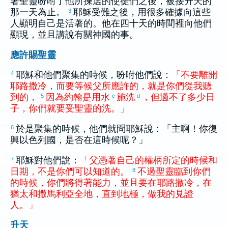
著聖靈吩咐了他所揀選的使徒們之後，被接升天的
那一天為止。
耶穌受難之後，用很多確據向這些
3
人顯明自己是活著的。他在四十天的時間裡向他們
顯現，並且講說有關神國的事。
應許賜聖靈
耶穌和他們聚集的時候，吩咐他們說：
「
不要
離開
4
耶路撒冷
，
而
要
等候
父
所
應許
的
，
就是
你們
從
我
聽
到
的
，
因為
約翰
是
用
水
施洗
，
但
過
不
了
多少
日
5
c
d
子
，
你們
就
要
受
聖靈
的
洗
。
」
於是聚集的時候，他們就問耶穌說：「主啊！你復
6
興
以色列
國，是否在這時候呢？」
耶穌對他們說：
「
父
憑著
自己
的
權柄
所
定
的
時候
和
7
日期
，
不
是
你們
可以
知道
的
。
不過
聖靈
臨到
你們
8
的
時候
，
你們
將
得著
能力
，
並且
要
在
耶路撒冷
，
在
猶太
和
撒馬利亞
全地
，
直到
地極
，
做
我
的
見證
人
。
」
升天